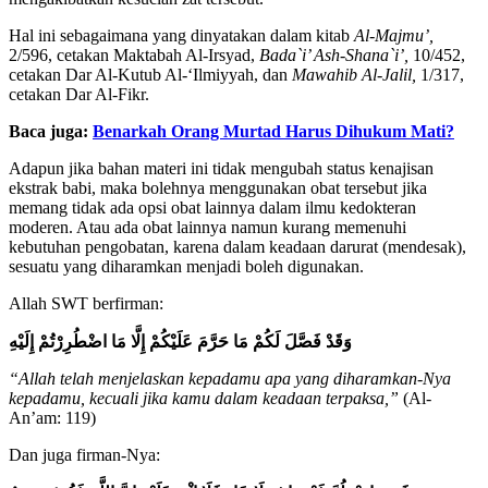
Hal ini sebagaimana yang dinyatakan dalam kitab
Al-Majmu’,
2/596, cetakan Maktabah Al-Irsyad,
Bada`i’ Ash-Shana`i’,
10/452,
cetakan Dar Al-Kutub Al-‘Ilmiyyah, dan
Mawahib Al-Jalil,
1/317,
cetakan Dar Al-Fikr.
Baca juga:
Benarkah Orang Murtad Harus Dihukum Mati?
Adapun jika bahan materi ini tidak mengubah status kenajisan
ekstrak babi, maka bolehnya menggunakan obat tersebut jika
memang tidak ada opsi obat lainnya dalam ilmu kedokteran
moderen. Atau ada obat lainnya namun kurang memenuhi
kebutuhan pengobatan, karena dalam keadaan darurat (mendesak),
sesuatu yang diharamkan menjadi boleh digunakan.
Allah SWT berfirman:
وَقَدْ فَصَّلَ لَكُمْ مَا حَرَّمَ عَلَيْكُمْ إِلَّا مَا اضْطُرِرْتُمْ إِلَيْهِ
“Allah telah menjelaskan kepadamu apa yang diharamkan-Nya
kepadamu, kecuali jika kamu dalam keadaan terpaksa,”
(Al-
An’am: 119)
Dan juga firman-Nya: