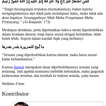
فَمَنِ اضْطُرَّ غَيْرَ بَاغٍ وَلَا عَادٍ فَلَا إِثْمَ عَلَيْهِ إِنَّ اللَّهَ غَفُورٌ رَحِيمٌ
“Tetapi barangsiapa terpaksa (memakannya), bukan karena
menginginkannya dan tidak pula melampaui batas, maka tidak ada
dosa baginya. Sesungguhnya Allah Maha Pengampun Maha
Penyayang.”
(Al-Baqarah: 173)
Meskipun demikian, perlu diperhatikan bahwa meski diperbolehkan
dalam keadaan darurat, tetap harus sesuai dengan kebutuhan, tidak
boleh lebih. Seperti dalam kaedah fiqih yang berbunyi:
ما أبيح للضرورة يقدر بقدرها
“Sesuatu yang diperbolehkan karena darurat, maka harus sesuai
kadar kebutuhannya.”
Karena
darurat
merupakan dasar diperbolehkannya sesuatu yang
terlarang. Jadi apabila konsumsi melebihi kebutuhan, maka gugurlah
kedaruratan tersebut, dan kembali ke hukum semula, yaitu haram.
Wallahu A’lam.
Kontributor