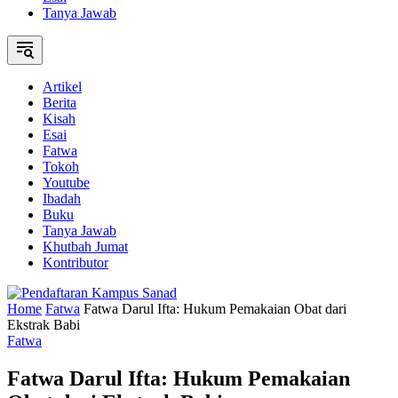
Tanya Jawab
Artikel
Berita
Kisah
Esai
Fatwa
Tokoh
Youtube
Ibadah
Buku
Tanya Jawab
Khutbah Jumat
Kontributor
Home
Fatwa
Fatwa Darul Ifta: Hukum Pemakaian Obat dari
Ekstrak Babi
Fatwa
Fatwa Darul Ifta: Hukum Pemakaian