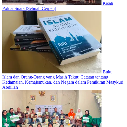
Kisah
Polusi Suara [Sebuah Cerpen]
Buku
Islam dan Orang-Orang yang Masih Takut: Catatan tentang
Kedamaian, Kemajemukan, dan Negara dalam Pemikiran Masykuri
Abdillah