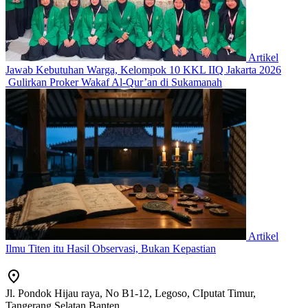
Artikel
Jawab Kebutuhan Warga, Kelompok 10 KKL IIQ Jakarta 2026
Gulirkan Proker Wakaf Al-Qur’an di Sukamanah
Artikel
Ilmu Titen itu Hasil Observasi, Bukan Kepastian
Jl. Pondok Hijau raya, No B1-12, Legoso, CIputat Timur,
Tangerang Selatan Banten