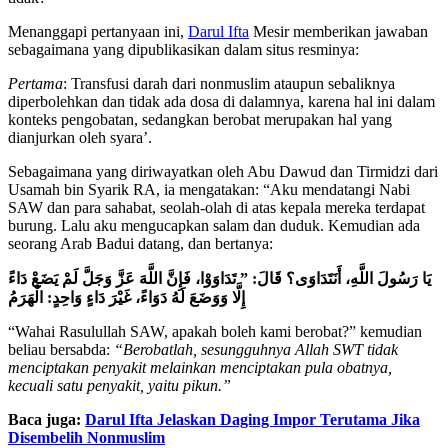
Menanggapi pertanyaan ini,
Darul Ifta
Mesir memberikan jawaban
sebagaimana yang dipublikasikan dalam situs resminya:
Pertama
: Transfusi darah dari nonmuslim ataupun sebaliknya
diperbolehkan dan tidak ada dosa di dalamnya, karena hal ini dalam
konteks pengobatan, sedangkan berobat merupakan hal yang
dianjurkan oleh syara’.
Sebagaimana yang diriwayatkan oleh Abu Dawud dan Tirmidzi dari
Usamah bin Syarik RA, ia mengatakan: “Aku mendatangi Nabi
SAW dan para sahabat, seolah-olah di atas kepala mereka terdapat
burung. Lalu aku mengucapkan salam dan duduk. Kemudian ada
seorang Arab Badui datang, dan bertanya:
يَا رَسُولَ اللَّهِ، أَنَتَدَاوَى؟ قَالَ: ” تَدَاوَوْا، فَإِنَّ اللَّهَ عَزَّ وَجَلَّ لَمْ يَضَعْ دَاءً
إِلَّا وَوَضَعَ لَهُ دَوَاءً، غَيْرَ دَاءٍ وَاحِدٍ: الْهَرَمُ
“Wahai Rasulullah SAW, apakah boleh kami berobat?” kemudian
beliau bersabda:
“Berobatlah, sesungguhnya Allah SWT tidak
menciptakan penyakit melainkan menciptakan pula obatnya,
kecuali satu penyakit, yaitu pikun.”
Baca juga:
Darul Ifta Jelaskan Daging Impor Terutama Jika
Disembelih Nonmuslim