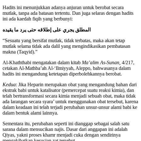
Hadits ini menunjukkan adanya anjuran untuk berobat secara
mutlak, tanpa ada batasan tertentu. Dan juga selaras dengan hadits
ini ada kaedah fiqih yang berbunyi:
المطلق يجري على إطلاقه حتى يرد ما يقيده
“Sesuatu yang bersifat mutlak, tidak terbatas, maka akan tetap
mutlak selama tidak ada dalil yang mengindikasikan pembatasan
makna (Taqyid).”
Al-Khaththabi mengatakan dalam kitab
Ma’alim As-Sunan,
4/217,
cetakan Al-Mathba’ah Al-‘Ilmiyyah, Aleppo, bahwasanya dalam
hadits ini mengandung ketetapan diperbolehkannya berobat.
Kedua
: Jika Heparin merupakan obat yang mengandung bahan dari
ekstrak babi untuk katalisator (pemercepat suatu reaksi kimia), dan
telah bertransformasi secara kimia menjadi sebuah obat, maka tidak
ada larangan secara syara’ untuk menggunakan obat tersebut, karena
dalam keadaan ini telah terjadi perubahan unsur-unsur alami babi ke
dalam bentuk alami lainnya.
Sementara itu, perubahan seperti ini dianggap sebagai salah satu
sarana dalam mensucikan najis. Dasar dari anggapan ini adalah
Qiyas, yakni proses khamr menjadi cuka dengan sendirinya
mengakibatkan kesucian zat tersebut.