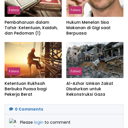
Fatwa
Fatwa
Pembaharuan dalam
Hukum Menelan Sisa
Tafsir: Ketentuan, Kaidah,
Makanan di Gigi saat
dan Pedoman (1)
Berpuasa
Fatwa
Fatwa
Ketentuan Rukhsah
Al-Azhar Izinkan Zakat
Berbuka Puasa bagi
Disalurkan untuk
Pekerja Berat
Rekonstruksi Gaza
0
Comments
Please
login
to comment