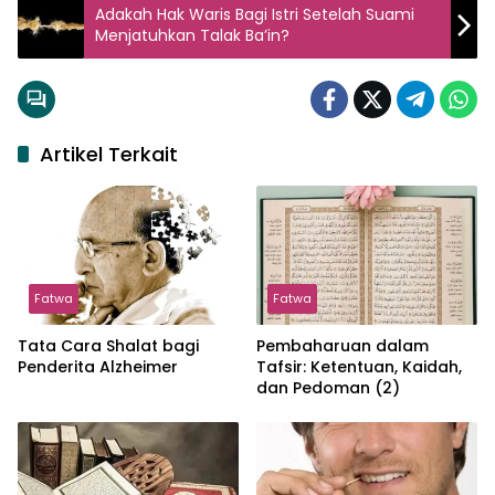
Adakah Hak Waris Bagi Istri Setelah Suami
Menjatuhkan Talak Ba’in?
Artikel Terkait
Fatwa
Fatwa
Tata Cara Shalat bagi
Pembaharuan dalam
Penderita Alzheimer
Tafsir: Ketentuan, Kaidah,
dan Pedoman (2)