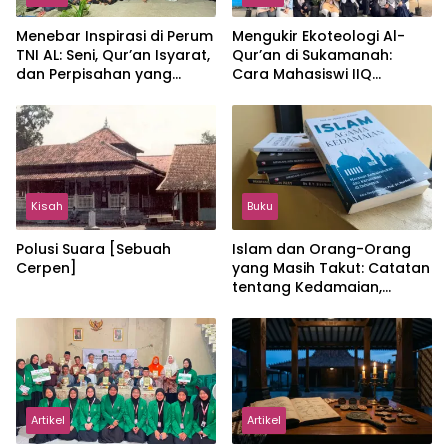
Menebar Inspirasi di Perum
Mengukir Ekoteologi Al-
TNI AL: Seni, Qur’an Isyarat,
Qur’an di Sukamanah:
dan Perpisahan yang
Cara Mahasiswi IIQ
Hangat
Jakarta Menjaga Bumi
Jonggol
Kisah
Buku
Polusi Suara [Sebuah
Islam dan Orang-Orang
Cerpen]
yang Masih Takut: Catatan
tentang Kedamaian,
Kemajemukan, dan Negara
dalam Pemikiran Masykuri
Abdillah
Artikel
Artikel