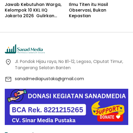
Jawab Kebutuhan Warga,
Ilmu Titen itu Hasil
Kelompok 10 KKL IIQ
Observasi, Bukan
Jakarta 2026 Gulirkan
Kepastian
Proker Wakaf Al-Qur’an di
Sukamanah
Jl. Pondok Hijau raya, No B1-12, Legoso, CIputat Timur,
Tangerang Selatan Banten
sanadmediapustaka@gmail.com