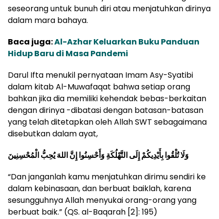
seseorang untuk bunuh diri atau menjatuhkan dirinya
dalam mara bahaya.
Baca juga:
Al-Azhar Keluarkan Buku Panduan
Hidup Baru di Masa Pandemi
Darul Ifta menukil pernyataan Imam Asy-Syatibi
dalam kitab Al-Muwafaqat bahwa setiap orang
bahkan jika dia memiliki kehendak bebas-berkaitan
dengan dirinya -dibatasi dengan batasan-batasan
yang telah ditetapkan oleh Allah SWT sebagaimana
disebutkan dalam ayat,
وَلَا تُلْقُوا بِأَيْدِيكُمْ إِلَى التَّهْلُكَةِ وَأَحْسِنُوا إِنَّ اللهَ يُحِبُّ الْمُحْسِنِينَ
“Dan janganlah kamu menjatuhkan dirimu sendiri ke
dalam kebinasaan, dan berbuat baiklah, karena
sesungguhnya Allah menyukai orang-orang yang
berbuat baik.” (QS. al-Baqarah [2]: 195)