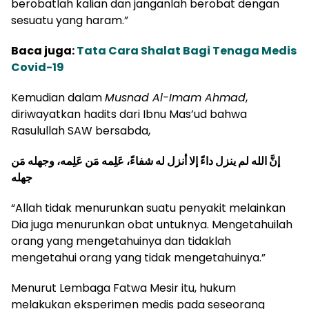
berobatlah kalian dan janganlah berobat dengan
sesuatu yang haram.”
Baca juga:
Tata Cara Shalat Bagi Tenaga Medis
Covid-19
Kemudian dalam
Musnad Al-Imam Ahmad
,
diriwayatkan hadits dari Ibnu Mas’ud bahwa
Rasulullah SAW bersabda,
إنَّ الله لم ينزل داءً إلا أنزل له شفاءً، عَلِمه مَن عَلِمه، وجهله مَن
جهله
“Allah tidak menurunkan suatu penyakit melainkan
Dia juga menurunkan obat untuknya. Mengetahuilah
orang yang mengetahuinya dan tidaklah
mengetahui orang yang tidak mengetahuinya.”
Menurut Lembaga Fatwa Mesir itu, hukum
melakukan eksperimen medis pada seseorang