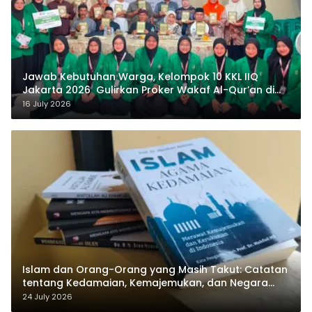
Jawab Kebutuhan Warga, Kelompok 10 KKL IIQ
Jakarta 2026 Gulirkan Proker Wakaf Al-Qur’an di
Sukamanah
16 July 2026
Islam dan Orang-Orang yang Masih Takut: Catatan
tentang Kedamaian, Kemajemukan, dan Negara
dalam Pemikiran Masykuri Abdillah
24 July 2026