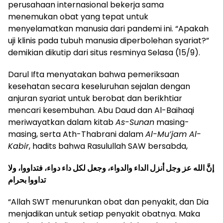
perusahaan internasional bekerja sama
menemukan obat yang tepat untuk
menyelamatkan manusia dari pandemi ini. “Apakah
uji klinis pada tubuh manusia diperbolehan syariat?”
demikian dikutip dari situs resminya Selasa (15/9).
Darul Ifta menyatakan bahwa pemeriksaan
kesehatan secara keseluruhan sejalan dengan
anjuran syariat untuk berobat dan berikhtiar
mencari kesembuhan. Abu Daud dan Al-Baihaqi
meriwayatkan dalam kitab
As-Sunan
masing-
masing, serta Ath-Thabrani dalam
Al-Mu’jam Al-
Kabir
, hadits bahwa Rasulullah SAW bersabda,
إنَّ الله عز وجل أنزل الداء والدواء، وجعل لكل داء دواء، فتداووا، ولا
تداووا بحرام
“Allah SWT menurunkan obat dan penyakit, dan Dia
menjadikan untuk setiap penyakit obatnya. Maka