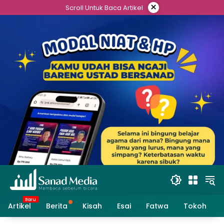
Skip
×
Scroll Untuk Baca Artikel
to
content
Artikel
Berita
Kisah
Esai
Fatwa
Tokoh