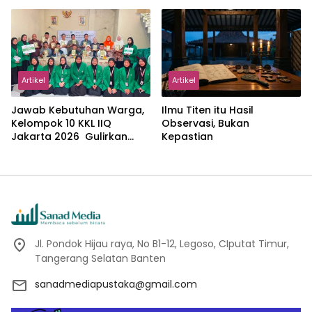
Kemajemukan, dan Negara
dalam Pemikiran Masykuri
Abdillah
Artikel
Artikel
Jawab Kebutuhan Warga,
Ilmu Titen itu Hasil
Kelompok 10 KKL IIQ
Observasi, Bukan
Jakarta 2026 Gulirkan
Kepastian
Proker Wakaf Al-Qur’an di
Sukamanah
Jl. Pondok Hijau raya, No B1-12, Legoso, CIputat Timur,
Tangerang Selatan Banten
sanadmediapustaka@gmail.com