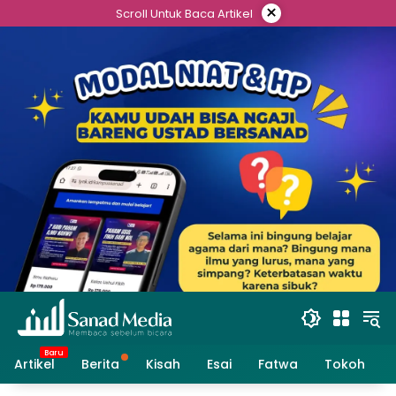
Skip
×
Scroll Untuk Baca Artikel
to
content
Artikel
Berita
Kisah
Esai
Fatwa
Tokoh