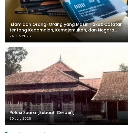
Islam dan Orang-Orang yang Masih Takut: Catatan
tentang Kedamaian, Kemajemukan, dan Negara
dalam Pemikiran Masykuri Abdillah
24 July 2026
Polusi Suara [Sebuah Cerpen]
30 July 2026