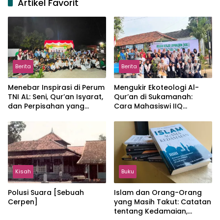
Artikel Favorit
Berita
Berita
Menebar Inspirasi di Perum
Mengukir Ekoteologi Al-
TNI AL: Seni, Qur’an Isyarat,
Qur’an di Sukamanah:
dan Perpisahan yang
Cara Mahasiswi IIQ
Hangat
Jakarta Menjaga Bumi
Jonggol
Kisah
Buku
Polusi Suara [Sebuah
Islam dan Orang-Orang
Cerpen]
yang Masih Takut: Catatan
tentang Kedamaian,