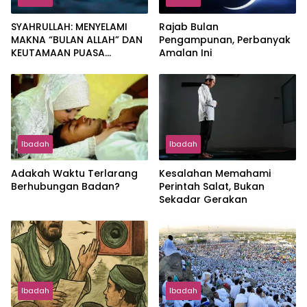
SYAHRULLAH: MENYELAMI
Rajab Bulan
MAKNA “BULAN ALLAH” DAN
Pengampunan, Perbanyak
KEUTAMAAN PUASA
Amalan Ini
MUHARRAM
Ibadah
Ibadah
Adakah Waktu Terlarang
Kesalahan Memahami
Berhubungan Badan?
Perintah Salat, Bukan
Sekadar Gerakan
Ibadah
Ibadah