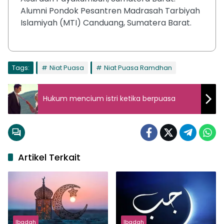
Alumni Pondok Pesantren Madrasah Tarbiyah
Islamiyah (MTI) Canduang, Sumatera Barat.
Tags:
Niat Puasa
Niat Puasa Ramdhan
Hukum mencium istri ketika berpuasa
Artikel Terkait
Ibadah
Ibadah