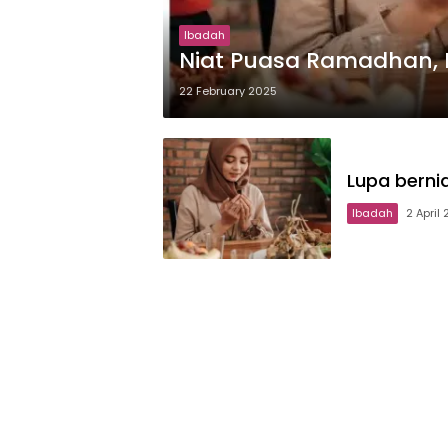
Ibadah
Niat Puasa Ramadhan, 
22 February 2025
Lupa berni
Ibadah
2 April