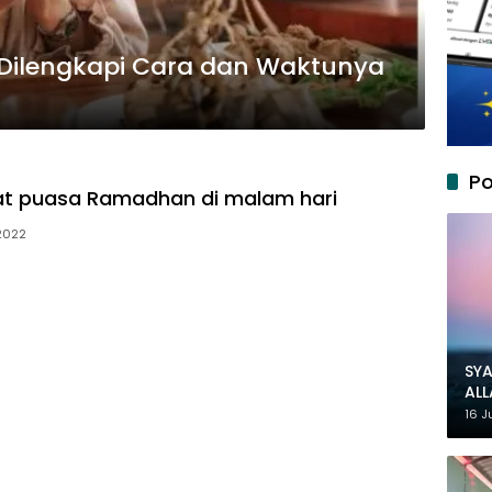
Dilengkapi Cara dan Waktunya
Po
at puasa Ramadhan di malam hari
 2022
SYA
AL
MU
16 J