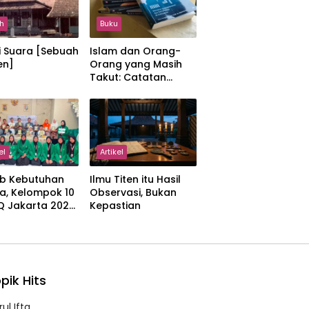
h
Buku
i Suara [Sebuah
Islam dan Orang-
en]
Orang yang Masih
Takut: Catatan
tentang Kedamaian,
Kemajemukan, dan
Negara dalam
Pemikiran Masykuri
Abdillah
el
Artikel
b Kebutuhan
Ilmu Titen itu Hasil
a, Kelompok 10
Observasi, Bukan
IQ Jakarta 2026
Kepastian
kan Proker
 Al-Qur’an di
manah
pik Hits
ul Ifta