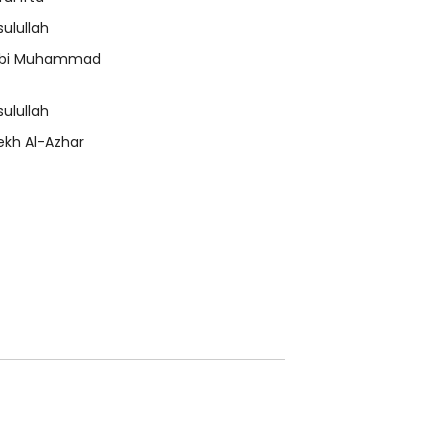
sulullah
bi Muhammad
sulullah
ekh Al-Azhar