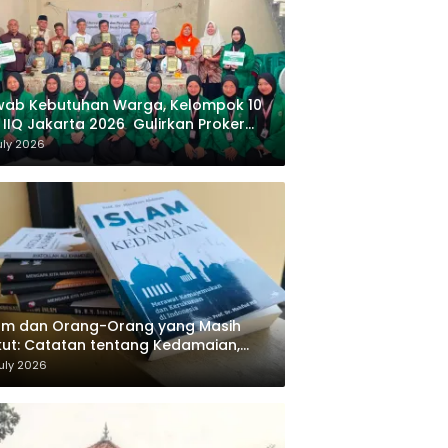
wab Kebutuhan Warga, Kelompok 10
 IIQ Jakarta 2026 Gulirkan Proker
af Al-Qur’an di Sukamanah
uly 2026
am dan Orang-Orang yang Masih
ut: Catatan tentang Kedamaian,
majemukan, dan Negara dalam
uly 2026
ikiran Masykuri Abdillah