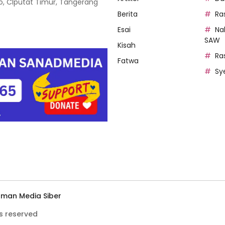
oso, CIputat Timur, Tangerang
Berita
Ra
Esai
Na
SAW
Kisah
Ra
Fatwa
Sy
man Media Siber
s reserved