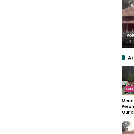
Pol
30 J
Ar
Beri
Meneb
Perum
Qur’a
Perpi
Hang