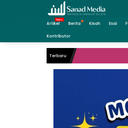
Skip
to
content
Artikel
Berita
Kisah
Esai
F
Kontributor
Terbaru