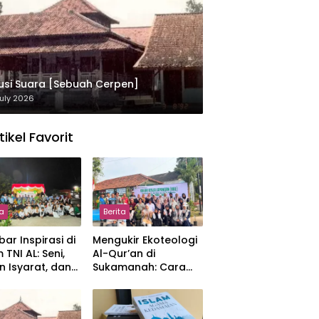
usi Suara [Sebuah Cerpen]
uly 2026
tikel Favorit
ta
Berita
ar Inspirasi di
Mengukir Ekoteologi
 TNI AL: Seni,
Al-Qur’an di
n Isyarat, dan
Sukamanah: Cara
sahan yang
Mahasiswi IIQ
at
Jakarta Menjaga
Bumi Jonggol