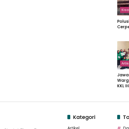
Kisa
Polus
Cerp
Artik
Jawa
Warg
KKL I
Gulir
Wakaf
Suka
Kategori
To
Artikel
Dar