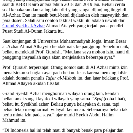
saat di KBRI Kairo antara tahun 2018 dan 2019 lau. Beliau cerita
soal kepakaran dan saling tahu diri yang sangat dijunjung tinggi di
Al-Azhar. Dan itu masih betul-betul dijalankan oleh masyayikh dan
para dosen. Salah satu contoh faktual waktu itu adalah uswah dari
Grand Syekh al-Azhar
Ahmad Attayeb yang terjadi pada pendiri
Pusat Studi Al-Quran Jakarta itu.
Saat kunjungan di Universitas Muhammadiyah Jogja, Imam Besar
al-Azhar Ahmat Athayyib hendak naik ke panggung. Sebelum naik,
beliau mendekati Prof. Quraish, “Maulana saya mohon izin, nanti di
panggung insyaallah saya akan menjelaskan beberapa ayat.”
Prof. Quraish terperanjat. Orang nomor satu di Al-Azhar minta izin
menafsirkan sebagian ayat pada beliau. Jelas karena memang tafsir
adalah domain penulis
Tafsir al-Misbah
itu, dan latar belakang Prof.
Ahmad Attayeb akidah filsafat.
Grand Syeikh Azhar menghormati wilayah orang lain, kendati
beliau amat sangat layak di wilayah yang sama. “
Syuf
(coba lihat),
beliau itu Syeikhul azhar. Beliau punya kelayakan di sana, tapi
beliau tetap menghormati wilayah keilmuan. Sebenarnya beliau tak
perlu minta izin pada saya.” ujar murid Syekh Abdul Halim
Mahmud itu.
“Di Indonesia hal ini telah mati di banyak benak para pelajar dan