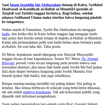
Saat
Imam Izzuddin bin Abdussalam
datang di Kairo, Syeikhul
Madrasah al-Kamiliyah al-Hafizh al-Mundziri (penulis
al-
Targhib wat Tarhib
) enggan berfatwa. Bagi beliau, setelah
adanya Sulthanul Ulama maka otoritas fatwa langsung pindah
ke tangannya.
Waktu masih di Damaskus, Syekh Ibn Abdissalam itu mengajar
hadis
, dan ketika tiba di Kairo beliau enggan lagi mengajar hadis
tapi justru ikut bersila untuk belajar di majelis al-Hafizh al-Mundziri.
Kalau ada permasalahan pelik soal hadis beliau akan bertanya pada
al-Hafizh. Ini soal tahu diri. Tahu posisi.
Di Mesir, kepakaran masih dipegang erat. Banyak Masyayikh
enggan bicara di luar kapasitasnya. Senior NU Mesir,
Dr. Ahmad
Ikhwani
, pernah cerita secara langsung pada penulis bahwa saat
konsultasi disertasi, jika tanya fiqh hadis pada Syekh Ma’bad [pakar
ilal] akan dioper bertanya langsung pada Syekh Mustafa Abu
Imarah [pakar fiqh hadis], dan juga sebaliknya.
Betapa masing-masing memiliki sisi paling dalam. Sisi paling ia
ketahui. Jika semua berbicara di wilayah yang betul-betul dikuasai,
tak ada istilah
matinya kepakaran
. Tak ada kekacauan publik yang
dipantik oleh informasi pengetahuan.
Yang paling mengejutkan lagi adalah cerita Prof. Quraish Shihab