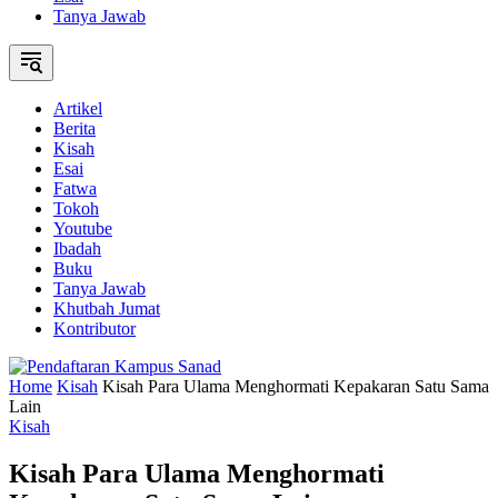
Tanya Jawab
Artikel
Berita
Kisah
Esai
Fatwa
Tokoh
Youtube
Ibadah
Buku
Tanya Jawab
Khutbah Jumat
Kontributor
Home
Kisah
Kisah Para Ulama Menghormati Kepakaran Satu Sama
Lain
Kisah
Kisah Para Ulama Menghormati