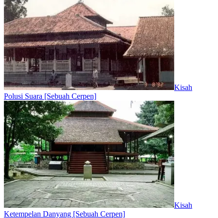
Kisah
Polusi Suara [Sebuah Cerpen]
Kisah
Ketempelan Danyang [Sebuah Cerpen]