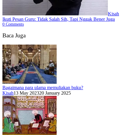
Kisah
Ikuti Pesan Guru: Tidak Salah Sih, Tapi Nggak Bener Juga
0
Comments
Baca Juga
Bagaimana para ulama memuliakan buku?
Kisah
13 May 2023
20 January 2025