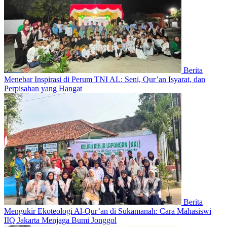
Berita
Menebar Inspirasi di Perum TNI AL: Seni, Qur’an Isyarat, dan
Perpisahan yang Hangat
Berita
Mengukir Ekoteologi Al-Qur’an di Sukamanah: Cara Mahasiswi
IIQ Jakarta Menjaga Bumi Jonggol