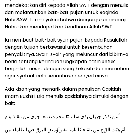
mendekatkan diri kepada Allah SWT dengan menulis
dan melantunkan bait-bait pujian untuk Baginda
Nabi SAW. Ia menyakini bahwa dengan jalan memuji
Nabi akan mendapatkan keridhoan Allah SWT.
Ia membuat bait-bait syair pujian kepada Rasulullah
dengan tujuan bertawasul untuk kesembuhan
penyakitnya. Syair-syair yang meluncur dari bibirnya
berisi tentang kerinduan ungkapan batin untuk
berpeluk mesra dengan sang kekasih dan memohon
agar syafaat nabi senantiasa menyertainya.
Ada kisah yang menarik dalam penulisan Qasidah
Imam Bushiri. Dia menulis qasidahnya dimulai dengan
bait:
أمن تذكر جيران بذي سلم # مجزت دمعا جرى من مقلة بدم
أمْ هبّت الرِّيح مِن تلقاء كاظمة # وأوْمض البرق في الظلماء من