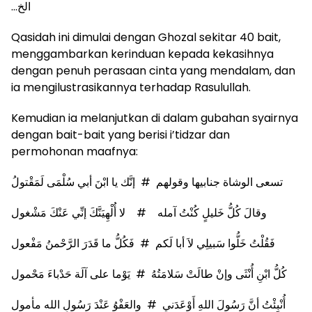
…
الخ
Qasidah ini dimulai dengan Ghozal sekitar 40 bait,
menggambarkan kerinduan kepada kekasihnya
dengan penuh perasaan cinta yang mendalam, dan
ia mengilustrasikannya terhadap Rasulullah.
Kemudian ia melanjutkan di dalam gubahan syairnya
dengan bait-bait yang berisi i’tidzar dan
permohonan maafnya:
تسعى الوشاة جنابيها وقولهم # إنَّك يا ابْنَ أبي سُلْمَى لَمَقْتولُ
وقالَ كُلُّ خَليلٍ كُنْتُ آمله # لا أُلْهِيَنَّكَ إنِّي عَنْكَ مَشْغول
فَقُلْتُ خَلُّوا سَبيلِي لاَ أبا لَكم # فَكُلُّ ما قَدَرَ الرَّحْمنُ مَفْعول
كُلُّ ابْنِ أُنْثَى وإنْ طالَتْ سَلامَتُهُ # يَوْما على آلَة حَدْباءَ مَحْمول
أُنْبِئْتُ أنَّ رَسُولَ اللهِ أَوْعَدَني # والعَفْوُ عَنْدَ رَسُولِ الله مأمول