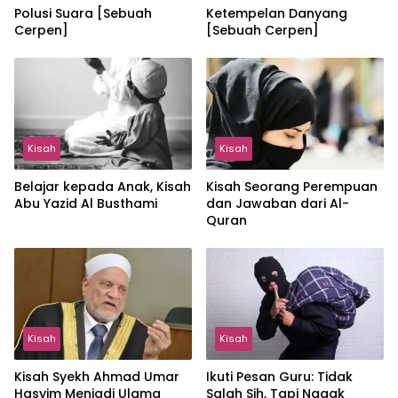
Polusi Suara [Sebuah
Ketempelan Danyang
Cerpen]
[Sebuah Cerpen]
Kisah
Kisah
Belajar kepada Anak, Kisah
Kisah Seorang Perempuan
Abu Yazid Al Busthami
dan Jawaban dari Al-
Quran
Kisah
Kisah
Kisah Syekh Ahmad Umar
Ikuti Pesan Guru: Tidak
Hasyim Menjadi Ulama
Salah Sih, Tapi Nggak