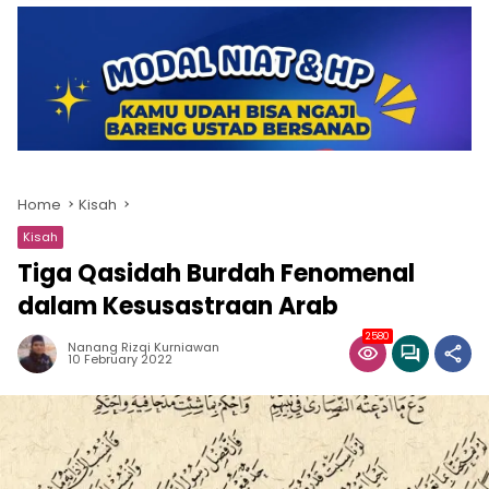
Home
Kisah
Kisah
Tiga Qasidah Burdah Fenomenal
dalam Kesusastraan Arab
2580
Nanang Rizqi Kurniawan
10 February 2022