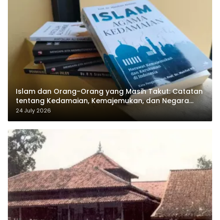
Islam dan Orang-Orang yang Masih Takut: Catatan
tentang Kedamaian, Kemajemukan, dan Negara
dalam Pemikiran Masykuri Abdillah
24 July 2026