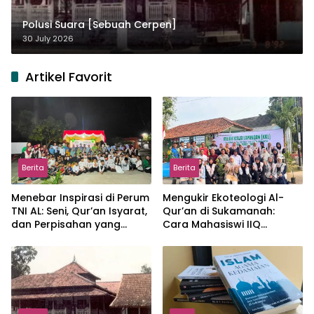
Polusi Suara [Sebuah Cerpen]
30 July 2026
Artikel Favorit
Berita
Berita
Menebar Inspirasi di Perum
Mengukir Ekoteologi Al-
TNI AL: Seni, Qur’an Isyarat,
Qur’an di Sukamanah:
dan Perpisahan yang
Cara Mahasiswi IIQ
Hangat
Jakarta Menjaga Bumi
Jonggol