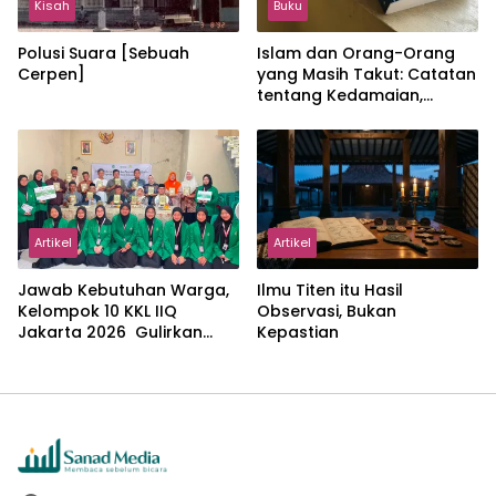
Kisah
Buku
Polusi Suara [Sebuah
Islam dan Orang-Orang
Cerpen]
yang Masih Takut: Catatan
tentang Kedamaian,
Kemajemukan, dan Negara
dalam Pemikiran Masykuri
Abdillah
Artikel
Artikel
Jawab Kebutuhan Warga,
Ilmu Titen itu Hasil
Kelompok 10 KKL IIQ
Observasi, Bukan
Jakarta 2026 Gulirkan
Kepastian
Proker Wakaf Al-Qur’an di
Sukamanah