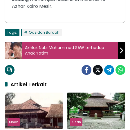
Azhar Kairo Mesir.
Tags:
Qasidah Burdah
Akhlak Nabi Muhammad SAW terhadap
Anak Yatim
Artikel Terkait
Kisah
Kisah