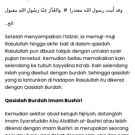
وقد أَتيت رسول الله معتذرا # والعُذْرُ عِنْدَ رَسُولِ اللهِ مقبول
…
الخ
Setelah menyampaikan i’tidzar, ia memuji-muji
Rasulullah hingga akhir bait di dalam qasidah.
Rasulullah pun dibuat takjub dengan untaian syair
pujian tersebut. Kemudian beliau memakaikan kain
selendang ke tubuh Sayyidina Ka’ab. Kain selendang
inilah yang disebut dengan burdah. Sehingga qasidah
yang ia lantunkan di hadapan Rasulullah itu dikenal
dengan Qasidah Burdah.
Qasidah Burdah Imam Bushiri
Kemudian sekitar abad ketujuh hijriyah, datanglah
Imam Syarafuddin Abu Abdillah al-Bushiri atau lebih
dikenal dengan Imam Bushiri. Ia merupakan seorang