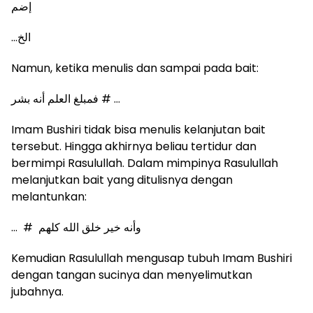
إضم
…
الخ
Namun, ketika menulis dan sampai pada bait:
فمبلغ العلم أنه بشر
# …
Imam Bushiri tidak bisa menulis kelanjutan bait
tersebut. Hingga akhirnya beliau tertidur dan
bermimpi Rasulullah. Dalam mimpinya Rasulullah
melanjutkan bait yang ditulisnya dengan
melantunkan:
… #
وأنه خير خلق الله كلهم
Kemudian Rasulullah mengusap tubuh Imam Bushiri
dengan tangan sucinya dan menyelimutkan
jubahnya.