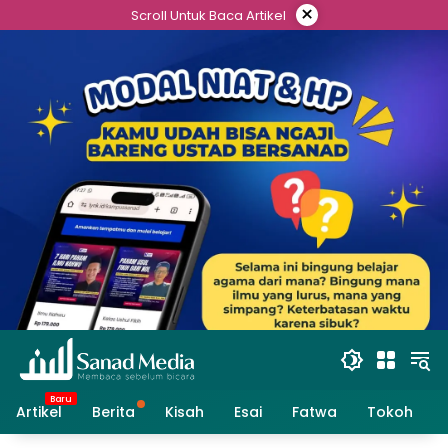
Skip
×
Scroll Untuk Baca Artikel
to
content
Artikel
Berita
Kisah
Esai
Fatwa
Tokoh