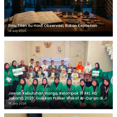
Ilmu Titen itu Hasil Observasi, Bukan Kepastian
14 July 2026
Jawab Kebutuhan Warga, Kelompok 10 KKL IIQ
Jakarta 2026 Gulirkan Proker Wakaf Al-Qur’an di
Sukamanah
16 July 2026