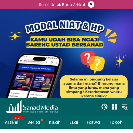
Skip
×
Scroll Untuk Baca Artikel
to
content
Artikel
Berita
Kisah
Esai
Fatwa
Tokoh