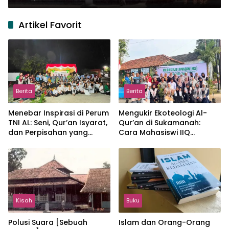
Artikel Favorit
Berita
Berita
Menebar Inspirasi di Perum
Mengukir Ekoteologi Al-
TNI AL: Seni, Qur’an Isyarat,
Qur’an di Sukamanah:
dan Perpisahan yang
Cara Mahasiswi IIQ
Hangat
Jakarta Menjaga Bumi
Jonggol
Kisah
Buku
Polusi Suara [Sebuah
Islam dan Orang-Orang