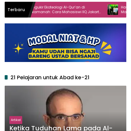
ngukir Ekoteologi Al-Qur’an di
Haul Gus Dur ke-16 Ang
Terbaru
ukamanah: Cara Mahasiswi IIQ Jakarta
Masyarakat dalam De
enjaga Bumi Jonggol
21 Pelajaran untuk Abad ke-21
Artikel
Ketika Tuduhan Lama pada Al-