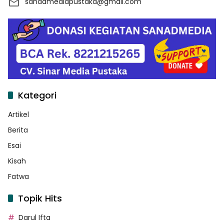
sanadmediapustaka@gmail.com
Kategori
Artikel
Berita
Esai
Kisah
Fatwa
Topik Hits
Darul Ifta