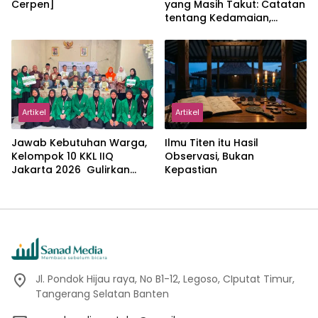
Cerpen]
yang Masih Takut: Catatan
tentang Kedamaian,
Kemajemukan, dan Negara
dalam Pemikiran Masykuri
Abdillah
Artikel
Artikel
Jawab Kebutuhan Warga,
Ilmu Titen itu Hasil
Kelompok 10 KKL IIQ
Observasi, Bukan
Jakarta 2026 Gulirkan
Kepastian
Proker Wakaf Al-Qur’an di
Sukamanah
Jl. Pondok Hijau raya, No B1-12, Legoso, CIputat Timur,
Tangerang Selatan Banten