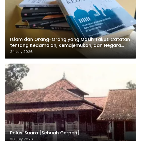
Islam dan Orang-Orang yang Masih Takut: Catatan
tentang Kedamaian, Kemajemukan, dan Negara
dalam Pemikiran Masykuri Abdillah
24 July 2026
Polusi Suara [Sebuah Cerpen]
30 July 2026