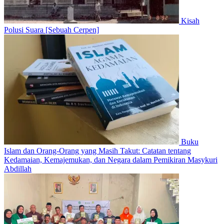
Kisah
Polusi Suara [Sebuah Cerpen]
Buku
Islam dan Orang-Orang yang Masih Takut: Catatan tentang
Kedamaian, Kemajemukan, dan Negara dalam Pemikiran Masykuri
Abdillah