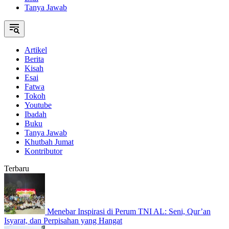
Tanya Jawab
Artikel
Berita
Kisah
Esai
Fatwa
Tokoh
Youtube
Ibadah
Buku
Tanya Jawab
Khutbah Jumat
Kontributor
Terbaru
Menebar Inspirasi di Perum TNI AL: Seni, Qur’an
Isyarat, dan Perpisahan yang Hangat