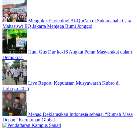
Mengukir Ekoteologi Al-Qur’an di Sukamanah: Cara
Mahasiswi IIQ Jakarta Menjaga Bumi Jonggol
Haul Gus Dur ke-16 Angkat Peran Masyarakat dalam
Demokrasi
Live Report: Keputusan Musyawarah Kubro di
Lirboyo 2025
Menag Deklarasikan Indonesia sebagai “Rumah Masa
Depan” Kerukunan Global