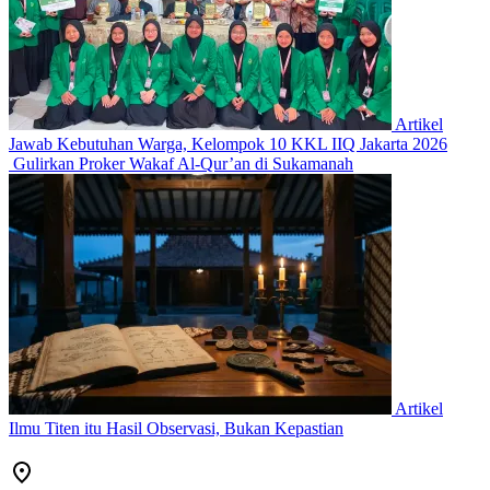
Artikel
Jawab Kebutuhan Warga, Kelompok 10 KKL IIQ Jakarta 2026
Gulirkan Proker Wakaf Al-Qur’an di Sukamanah
Artikel
Ilmu Titen itu Hasil Observasi, Bukan Kepastian