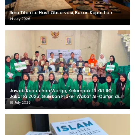
Ilmu Titen itu Hasil Observasi, Bukan Kepastian
14 July 2026
Jawab Kebutuhan Warga, Kelompok 10 KKL IIQ
Jakarta 2026 Gulirkan Proker Wakaf Al-Qur’an di
Sukamanah
16 July 2026