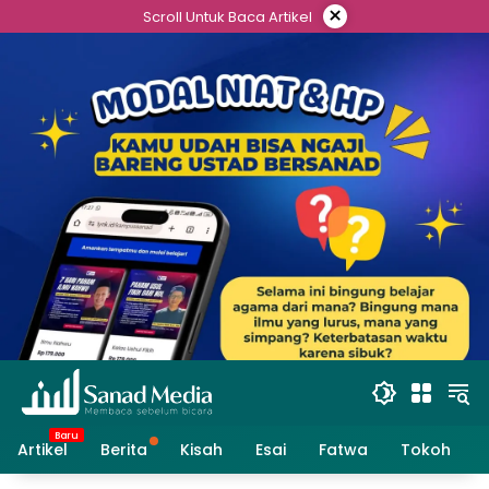
Skip
×
Scroll Untuk Baca Artikel
to
content
Artikel
Berita
Kisah
Esai
Fatwa
Tokoh