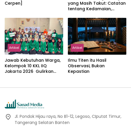
Cerpen]
yang Masih Takut: Catatan
tentang Kedamaian,
Kemajemukan, dan Negara
dalam Pemikiran Masykuri
Abdillah
Artikel
Artikel
Jawab Kebutuhan Warga,
Ilmu Titen itu Hasil
Kelompok 10 KKL IIQ
Observasi, Bukan
Jakarta 2026 Gulirkan
Kepastian
Proker Wakaf Al-Qur’an di
Sukamanah
Jl. Pondok Hijau raya, No B1-12, Legoso, CIputat Timur,
Tangerang Selatan Banten