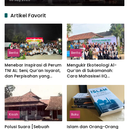
Artikel Favorit
Berita
Berita
Menebar Inspirasi di Perum
Mengukir Ekoteologi Al-
TNI AL: Seni, Qur’an Isyarat,
Qur’an di Sukamanah:
dan Perpisahan yang
Cara Mahasiswi IIQ
Hangat
Jakarta Menjaga Bumi
Jonggol
Kisah
Buku
Polusi Suara [Sebuah
Islam dan Orang-Orang