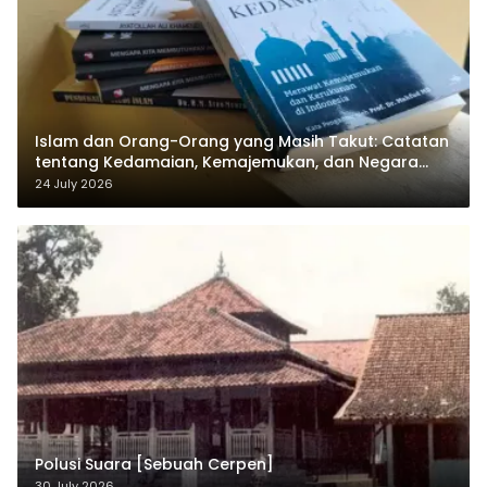
Islam dan Orang-Orang yang Masih Takut: Catatan
tentang Kedamaian, Kemajemukan, dan Negara
dalam Pemikiran Masykuri Abdillah
24 July 2026
Polusi Suara [Sebuah Cerpen]
30 July 2026