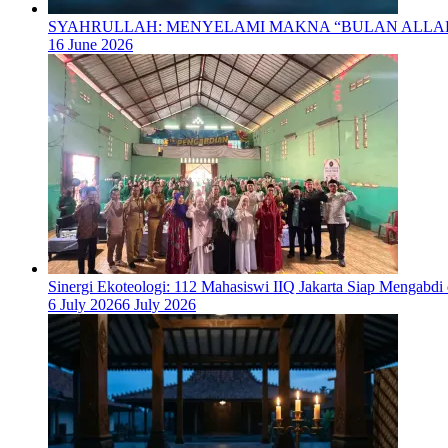
SYAHRULLAH: MENYELAMI MAKNA “BULAN ALL
16 June 2026
‎Sinergi Ekoteologi: 112 Mahasiswi IIQ Jakarta Siap Mengabd
6 July 2026
6 July 2026