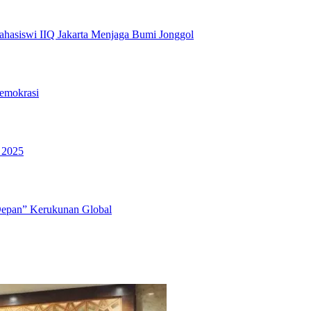
hasiswi IIQ Jakarta Menjaga Bumi Jonggol
emokrasi
 2025
Depan” Kerukunan Global