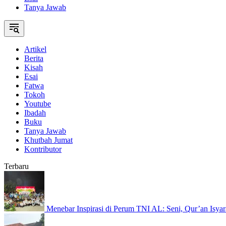
Tanya Jawab
Artikel
Berita
Kisah
Esai
Fatwa
Tokoh
Youtube
Ibadah
Buku
Tanya Jawab
Khutbah Jumat
Kontributor
Terbaru
Menebar Inspirasi di Perum TNI AL: Seni, Qur’an Isyar