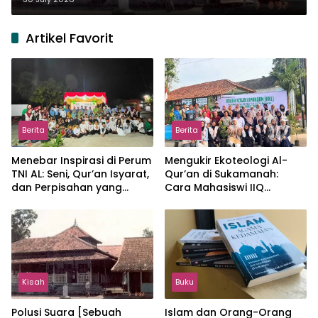
Artikel Favorit
Berita
Berita
Menebar Inspirasi di Perum
Mengukir Ekoteologi Al-
TNI AL: Seni, Qur’an Isyarat,
Qur’an di Sukamanah:
dan Perpisahan yang
Cara Mahasiswi IIQ
Hangat
Jakarta Menjaga Bumi
Jonggol
Kisah
Buku
Polusi Suara [Sebuah
Islam dan Orang-Orang