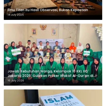
Ilmu Titen itu Hasil Observasi, Bukan Kepastian
14 July 2026
Jawab Kebutuhan Warga, Kelompok 10 KKL IIQ
Jakarta 2026 Gulirkan Proker Wakaf Al-Qur’an di
Sukamanah
16 July 2026