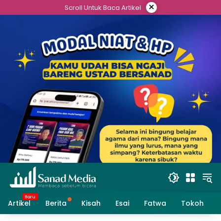
Skip
×
Scroll Untuk Baca Artikel
to
content
Artikel
Berita
Kisah
Esai
Fatwa
Tokoh