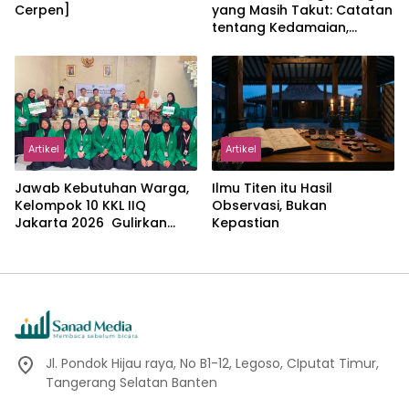
Cerpen]
yang Masih Takut: Catatan
tentang Kedamaian,
Kemajemukan, dan Negara
dalam Pemikiran Masykuri
Abdillah
Artikel
Artikel
Jawab Kebutuhan Warga,
Ilmu Titen itu Hasil
Kelompok 10 KKL IIQ
Observasi, Bukan
Jakarta 2026 Gulirkan
Kepastian
Proker Wakaf Al-Qur’an di
Sukamanah
Jl. Pondok Hijau raya, No B1-12, Legoso, CIputat Timur,
Tangerang Selatan Banten