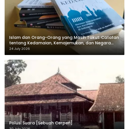
Islam dan Orang-Orang yang Masih Takut: Catatan
tentang Kedamaian, Kemajemukan, dan Negara
dalam Pemikiran Masykuri Abdillah
24 July 2026
Polusi Suara [Sebuah Cerpen]
30 July 2026