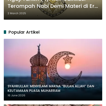
Terompah Nabi Demi Materi di Era
Abbasiyah
2 March 2025
Popular Artikel
SYAHRULLAH: MENYELAMI MAKNA “BULAN ALLAH” DAN
KEUTAMAAN PUASA MUHARRAM
16 June 2026