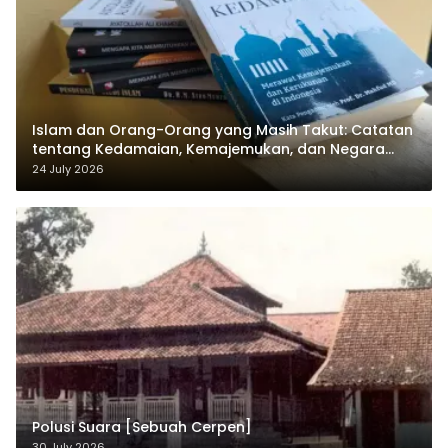
Islam dan Orang-Orang yang Masih Takut: Catatan
tentang Kedamaian, Kemajemukan, dan Negara
dalam Pemikiran Masykuri Abdillah
24 July 2026
Polusi Suara [Sebuah Cerpen]
30 July 2026