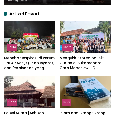
Artikel Favorit
Berita
Berita
Menebar Inspirasi di Perum
Mengukir Ekoteologi Al-
TNI AL: Seni, Qur’an Isyarat,
Qur’an di Sukamanah:
dan Perpisahan yang
Cara Mahasiswi IIQ
Hangat
Jakarta Menjaga Bumi
Jonggol
Kisah
Buku
Polusi Suara [Sebuah
Islam dan Orang-Orang