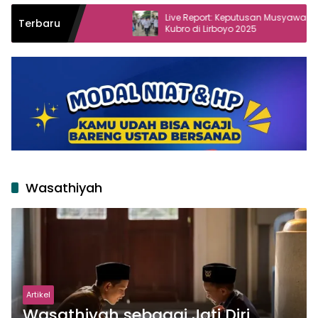
n
Live Report: Keputusan Musyawarah
Terbaru
Kubro di Lirboyo 2025
Wasathiyah
Artikel
Wasathiyah sebagai Jati Diri