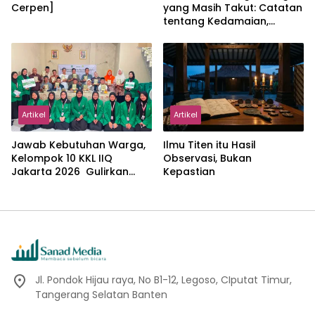
Cerpen]
yang Masih Takut: Catatan
tentang Kedamaian,
Kemajemukan, dan Negara
dalam Pemikiran Masykuri
Abdillah
Artikel
Artikel
Jawab Kebutuhan Warga,
Ilmu Titen itu Hasil
Kelompok 10 KKL IIQ
Observasi, Bukan
Jakarta 2026 Gulirkan
Kepastian
Proker Wakaf Al-Qur’an di
Sukamanah
Jl. Pondok Hijau raya, No B1-12, Legoso, CIputat Timur,
Tangerang Selatan Banten