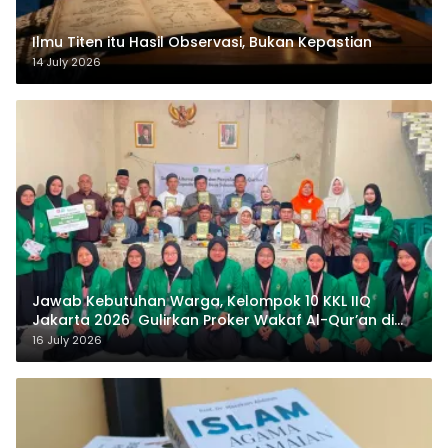
Ilmu Titen itu Hasil Observasi, Bukan Kepastian
14 July 2026
Jawab Kebutuhan Warga, Kelompok 10 KKL IIQ
Jakarta 2026 Gulirkan Proker Wakaf Al-Qur’an di
Sukamanah
16 July 2026