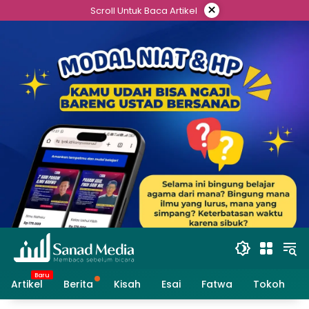
Skip
×
Scroll Untuk Baca Artikel
to
content
Artikel
Berita
Kisah
Esai
Fatwa
Tokoh