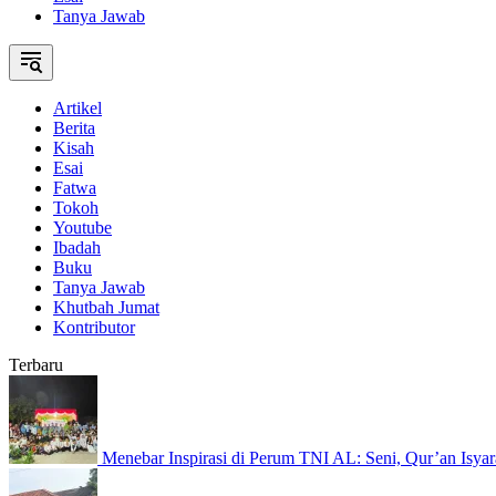
Tanya Jawab
Artikel
Berita
Kisah
Esai
Fatwa
Tokoh
Youtube
Ibadah
Buku
Tanya Jawab
Khutbah Jumat
Kontributor
Terbaru
Menebar Inspirasi di Perum TNI AL: Seni, Qur’an Isyar