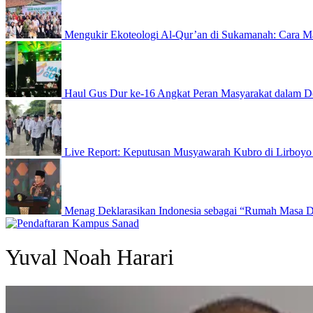
Mengukir Ekoteologi Al-Qur’an di Sukamanah: Cara Ma
Haul Gus Dur ke-16 Angkat Peran Masyarakat dalam D
Live Report: Keputusan Musyawarah Kubro di Lirboyo
Menag Deklarasikan Indonesia sebagai “Rumah Masa 
Yuval Noah Harari