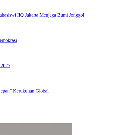
hasiswi IIQ Jakarta Menjaga Bumi Jonggol
emokrasi
 2025
Depan” Kerukunan Global