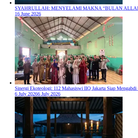
SYAHRULLAH: MENYELAMI MAKNA “BULAN ALL
16 June 2026
‎Sinergi Ekoteologi: 112 Mahasiswi IIQ Jakarta Siap Mengabd
6 July 2026
6 July 2026