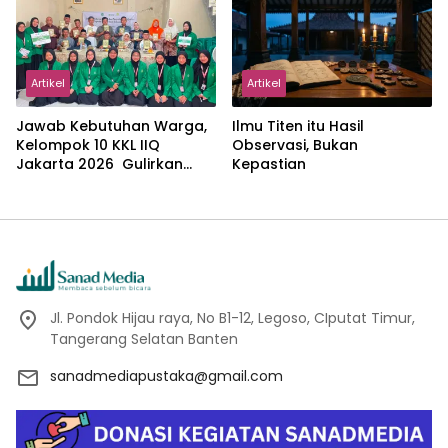
Abdillah
Artikel
Artikel
Jawab Kebutuhan Warga,
Ilmu Titen itu Hasil
Kelompok 10 KKL IIQ
Observasi, Bukan
Jakarta 2026 Gulirkan
Kepastian
Proker Wakaf Al-Qur’an di
Sukamanah
Jl. Pondok Hijau raya, No B1-12, Legoso, CIputat Timur,
Tangerang Selatan Banten
sanadmediapustaka@gmail.com