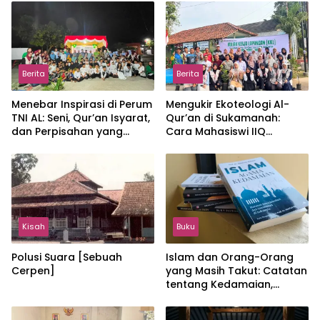
Berita
Berita
Menebar Inspirasi di Perum
Mengukir Ekoteologi Al-
TNI AL: Seni, Qur’an Isyarat,
Qur’an di Sukamanah:
dan Perpisahan yang
Cara Mahasiswi IIQ
Hangat
Jakarta Menjaga Bumi
Jonggol
Kisah
Buku
Polusi Suara [Sebuah
Islam dan Orang-Orang
Cerpen]
yang Masih Takut: Catatan
tentang Kedamaian,
Kemajemukan, dan Negara
dalam Pemikiran Masykuri