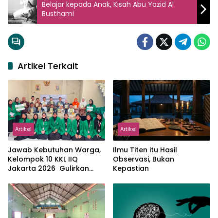
Belajar kepada Anak, Kisah Abu Yazid Al
Busthami
Artikel Terkait
Artikel
Artikel
Jawab Kebutuhan Warga,
Ilmu Titen itu Hasil
Kelompok 10 KKL IIQ
Observasi, Bukan
Jakarta 2026 Gulirkan
Kepastian
Proker Wakaf Al-Qur’an di
Sukamanah