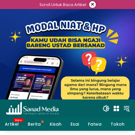
Skip
×
Scroll Untuk Baca Artikel
to
content
Artikel
Berita
Kisah
Esai
Fatwa
Tokoh