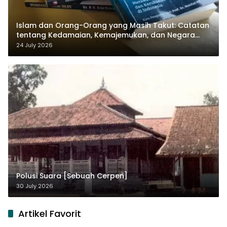
Islam dan Orang-Orang yang Masih Takut: Catatan
tentang Kedamaian, Kemajemukan, dan Negara
dalam Pemikiran Masykuri Abdillah
24 July 2026
Polusi Suara [Sebuah Cerpen]
30 July 2026
Artikel Favorit