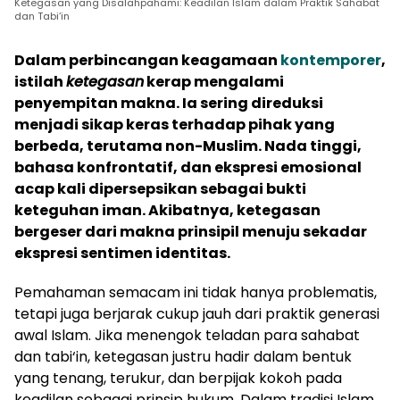
Ketegasan yang Disalahpahami: Keadilan Islam dalam Praktik Sahabat
dan Tabi‘in
Dalam perbincangan keagamaan
kontemporer
,
istilah
ketegasan
kerap mengalami
penyempitan makna. Ia sering direduksi
menjadi sikap keras terhadap pihak yang
berbeda, terutama non-Muslim. Nada tinggi,
bahasa konfrontatif, dan ekspresi emosional
acap kali dipersepsikan sebagai bukti
keteguhan iman. Akibatnya, ketegasan
bergeser dari makna prinsipil menuju sekadar
ekspresi sentimen identitas.
Pemahaman semacam ini tidak hanya problematis,
tetapi juga berjarak cukup jauh dari praktik generasi
awal Islam. Jika menengok teladan para sahabat
dan tabi‘in, ketegasan justru hadir dalam bentuk
yang tenang, terukur, dan berpijak kokoh pada
keadilan sebagai prinsip hukum. Dalam tradisi Islam