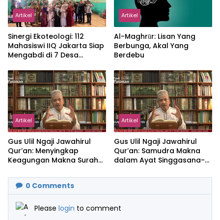
Artikel
Artikel
‎Sinergi Ekoteologi: 112
Al-Maghrūr: Lisan Yang
Mahasiswi IIQ Jakarta Siap
Berbunga, Akal Yang
Mengabdi di 7 Desa
Berdebu
Kecamatan Jonggol
Artikel
Artikel
Gus Ulil Ngaji Jawahirul
Gus Ulil Ngaji Jawahirul
Qur’an: Menyingkap
Qur’an: Samudra Makna
Keagungan Makna Surah
dalam Ayat Singgasana-
Al-Ikhlas dan Yasin
Nya
0
Comments
Please
login
to comment