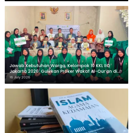
Jawab Kebutuhan Warga, Kelompok 10 KKL IIQ
Jakarta 2026 Gulirkan Proker Wakaf Al-Qur’an di
Sukamanah
16 July 2026