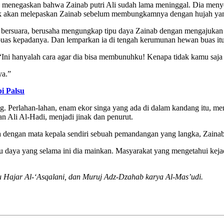
n menegaskan bahwa Zainab putri Ali sudah lama meninggal. Dia menye
 tidak akan melepaskan Zainab sebelum membungkamnya dengan hujah ya
li bersuara, berusaha mengungkap tipu daya Zainab dengan mengajukan
as kepadanya. Dan lemparkan ia di tengah kerumunan hewan buas itu
. “Ini hanyalah cara agar dia bisa membunuhku! Kenapa tidak kamu saj
ya.”
i Palsu
 Perlahan-lahan, enam ekor singa yang ada di dalam kandang itu, mend
an Ali Al-Hadi, menjadi jinak dan penurut.
nya dengan mata kepala sendiri sebuah pemandangan yang langka, Zainab
pu daya yang selama ini dia mainkan. Masyarakat yang mengetahui kej
u Hajar Al-‘Asqalani, dan Muruj Adz-Dzahab karya Al-Mas’udi.