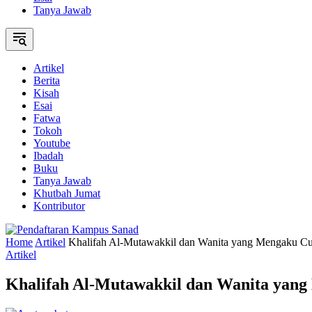
Tanya Jawab
Artikel
Berita
Kisah
Esai
Fatwa
Tokoh
Youtube
Ibadah
Buku
Tanya Jawab
Khutbah Jumat
Kontributor
Home
Artikel
Khalifah Al-Mutawakkil dan Wanita yang Mengaku C
Artikel
Khalifah Al-Mutawakkil dan Wanita yan