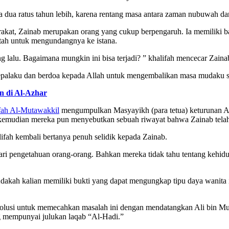
ma dua ratus tahun lebih, karena rentang masa antara zaman nubuwah d
arakat, Zainab merupakan orang yang cukup berpengaruh. Ia memiliki 
tah untuk mengundangnya ke istana.
g lalu. Bagaimana mungkin ini bisa terjadi? ” khalifah mencecar Zaina
laku dan berdoa kepada Allah untuk mengembalikan masa mudaku set
an di Al-Azhar
fah Al-Mutawakkil
mengumpulkan Masyayikh (para tetua) keturunan Ali
 kemudian mereka pun menyebutkan sebuah riwayat bahwa Zainab telah
ah kembali bertanya penuh selidik kepada Zainab.
a dari pengetahuan orang-orang. Bahkan mereka tidak tahu tentang ke
akah kalian memiliki bukti yang dapat mengungkap tipu daya wanita i
olusi untuk memecahkan masalah ini dengan mendatangkan Ali bin M
ng mempunyai julukan laqab “Al-Hadi.”