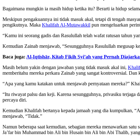
Bagaimana mungkin ia masih hidup ketika itu? Berarti ia hidup sela
Meskipun pengakuannya ini tidak masuk akal, tetapi di tengah masy
pengikutnya. Maka
Khalifah Al-Mutawakkil
pun mengeluarkan perin
“Kamu ini seorang gadis dan Rasulullah telah wafat ratusan tahun yan
Kemudian Zainab menjawab, “Sesungguhnya Rasulullah megusap kepa
Baca juga:
Al-Iqtishār, Kitab Fikih Syi’ah yang Pernah Diajark
Masih belum yakin dengan jawaban yang tidak masuk akal ini,
Khali
memberitahu mereka perkara Zainab yang sangat kontroversial. Dan
“Apa yang kamu katakan untuk menjawab pernyataan mereka?” Khalif
“Itu riwayat palsu dan keji. Karena sesungguhnya, privasiku terjag
percaya diri.
Kemudian Khalifah bertanya kepada jamaah yang dia kumpulkan, “Ad
menjawab, “Tidak.”
Namun beberapa saat kemudian, sebagian mereka menawarkan satu s
Ja’far bin Muhammad bin Ali bin Husain bin Ali bin Abi Thalib, ya