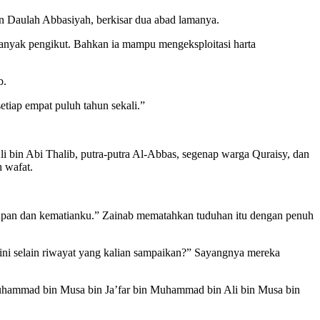
an Daulah Abbasiyah, berkisar dua abad lamanya.
banyak pengikut. Bahkan ia mampu mengeksploitasi harta
b.
iap empat puluh tahun sekali.”
 bin Abi Thalib, putra-putra Al-Abbas, segenap warga Quraisy, dan
 wafat.
hidupan dan kematianku.” Zainab mematahkan tuduhan itu dengan penuh
ni selain riwayat yang kalian sampaikan?” Sayangnya mereka
uhammad bin Musa bin Ja’far bin Muhammad bin Ali bin Musa bin