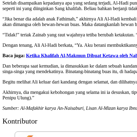
Setelah disampaikan kepadanya apa yang sedang terjadi, Al-Hadi pu
seperti ini yang diinginkan Sang khalifah. Beliau bahkan berjanji
“Jika benar dia adalah anak Fathimah,” akhirnya Ali Al-Hadi kemba
akan dimangsa oleh hewan-hewan buas. Maka datangkanlah hewan bu
“Tidak!” teriak Zainab yang raut wajahnya tetiba berubah ketakutan
Dengan tenang, Ali Al-Hadi berkata, “Ya. Aku berani membuktikann
Baca juga:
Ketika Khalifah Al-Makmun Dibuat Ketawa oleh Nab
Dan beberapa saat kemudian, ia dimasukkan ke dalam sebuah kandang.
singa-singa yang mendekatinya. Binatang-binatang buas itu, di hadap
Begitu melihat Ali keluar dari kandang dengan selamat, dan dilihat
Akhirnya, dia mengakui kebohongan yang selama ini ia desuskan, ti
Penipu Ulung).”
Sumber: Al-Mafakhir karya An-Naisaburi, Lisan Al-Mizan karya Ibn
Kontributor