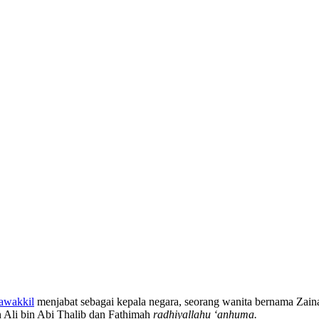
awakkil
menjabat sebagai kepala negara, seorang wanita bernama Zai
an Ali bin Abi Thalib dan Fathimah
radhiyallahu ‘anhuma.