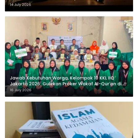
14 July 2026
Jawab Kebutuhan Warga, Kelompok 10 KKL IIQ
Jakarta 2026 Gulirkan Proker Wakaf Al-Qur’an di
Sukamanah
16 July 2026