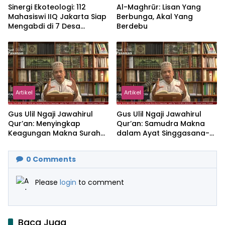
‎Sinergi Ekoteologi: 112
Al-Maghrūr: Lisan Yang
Mahasiswi IIQ Jakarta Siap
Berbunga, Akal Yang
Mengabdi di 7 Desa
Berdebu
Kecamatan Jonggol
Artikel
Artikel
Gus Ulil Ngaji Jawahirul
Gus Ulil Ngaji Jawahirul
Qur’an: Menyingkap
Qur’an: Samudra Makna
Keagungan Makna Surah
dalam Ayat Singgasana-
Al-Ikhlas dan Yasin
Nya
0
Comments
Please
login
to comment
Baca Juga