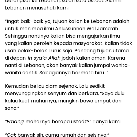
berangkat ke Lebanon, salah satu Ustadz Alumni
Lebanon menasehati kami.
“Ingat baik-baik ya, tujuan kalian ke Lebanon adalah
untuk menimba ilmu Ahlussunnah Wal Jama’ah.
Sehingga nantinya kalian bisa mengajarkan ilmu
yang kalian peroleh kepada masyarakat. Kalian tidak
usah belak-belok. Lurus saja. Pandang tujuan utama
di depan,
in sya’a Allah
jodoh kalian aman. Karena
nanti di Lebanon, akan banyak kalian jumpai wanita-
wanita cantik. Sebagiannya bermata biru…”
Kemudian beliau diam sejenak. Lalu sedikit
menyunggingkan senyum dan berkata, “Saya dulu
kalau kuat maharnya, mungkin bawa empat dari
sana.”
“Emang
maharnya berapa ustadz?” Tanya kami.
“Gak
banyak sih, cuma rumah dan seisinya.”