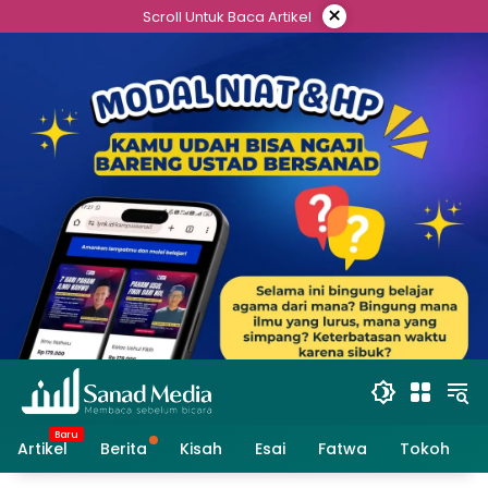
Skip
×
Scroll Untuk Baca Artikel
to
content
Artikel
Berita
Kisah
Esai
Fatwa
Tokoh