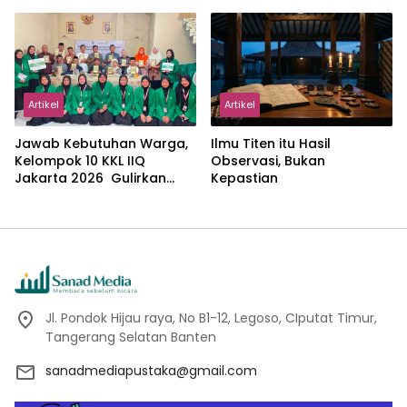
Kemajemukan, dan Negara
dalam Pemikiran Masykuri
Abdillah
Artikel
Artikel
Jawab Kebutuhan Warga,
Ilmu Titen itu Hasil
Kelompok 10 KKL IIQ
Observasi, Bukan
Jakarta 2026 Gulirkan
Kepastian
Proker Wakaf Al-Qur’an di
Sukamanah
Jl. Pondok Hijau raya, No B1-12, Legoso, CIputat Timur,
Tangerang Selatan Banten
sanadmediapustaka@gmail.com