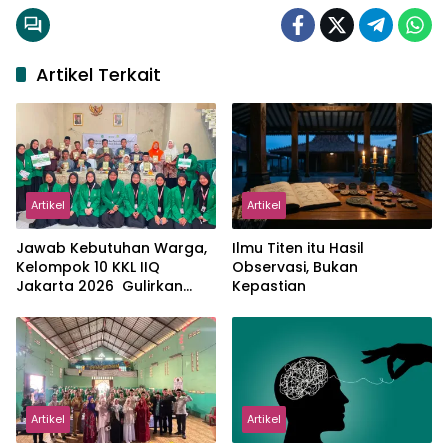
Artikel Terkait
Artikel
Artikel
Jawab Kebutuhan Warga,
Ilmu Titen itu Hasil
Kelompok 10 KKL IIQ
Observasi, Bukan
Jakarta 2026 Gulirkan
Kepastian
Proker Wakaf Al-Qur’an di
Sukamanah
Artikel
Artikel