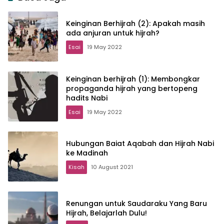
Keinginan Berhijrah (2): Apakah masih
ada anjuran untuk hijrah?
Esai
19 May 2022
Keinginan berhijrah (1): Membongkar
propaganda hijrah yang bertopeng
hadits Nabi
Esai
19 May 2022
Hubungan Baiat Aqabah dan Hijrah Nabi
ke Madinah
Kisah
10 August 2021
Renungan untuk Saudaraku Yang Baru
Hijrah, Belajarlah Dulu!