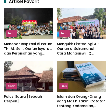
Artikel Favorit
Berita
Berita
Menebar Inspirasi di Perum
Mengukir Ekoteologi Al-
TNI AL: Seni, Qur’an Isyarat,
Qur’an di Sukamanah:
dan Perpisahan yang
Cara Mahasiswi IIQ
Hangat
Jakarta Menjaga Bumi
Jonggol
Kisah
Buku
Polusi Suara [Sebuah
Islam dan Orang-Orang
Cerpen]
yang Masih Takut: Catatan
tentang Kedamaian,