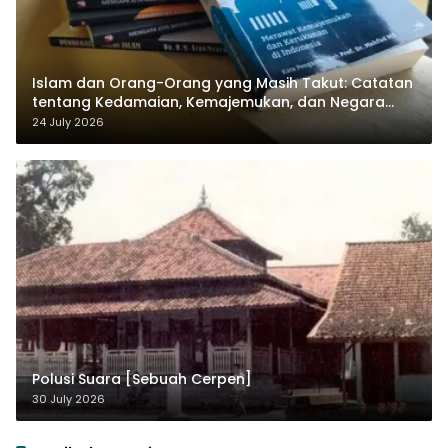
Islam dan Orang-Orang yang Masih Takut: Catatan
tentang Kedamaian, Kemajemukan, dan Negara
dalam Pemikiran Masykuri Abdillah
24 July 2026
Polusi Suara [Sebuah Cerpen]
30 July 2026