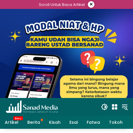
Skip
×
Scroll Untuk Baca Artikel
to
content
Artikel
Berita
Kisah
Esai
Fatwa
Tokoh