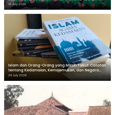
Sukamanah
16 July 2026
Islam dan Orang-Orang yang Masih Takut: Catatan
tentang Kedamaian, Kemajemukan, dan Negara
dalam Pemikiran Masykuri Abdillah
24 July 2026