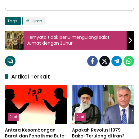
Tags:
Hijrah
Ternyata tidak perlu mengulangi salat
Jumat dengan Zuhur
Artikel Terkait
Esai
Esai
Antara Kesombongan
Apakah Revolusi 1979
Barat dan Fanatisme Buta:
Bakal Terulang di Iran?