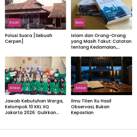
Kisah
Buku
Polusi Suara [Sebuah
Islam dan Orang-Orang
Cerpen]
yang Masih Takut: Catatan
tentang Kedamaian,
Kemajemukan, dan Negara
dalam Pemikiran Masykuri
Abdillah
Artikel
Artikel
Jawab Kebutuhan Warga,
Ilmu Titen itu Hasil
Kelompok 10 KKL IIQ
Observasi, Bukan
Jakarta 2026 Gulirkan
Kepastian
Proker Wakaf Al-Qur’an di
Sukamanah