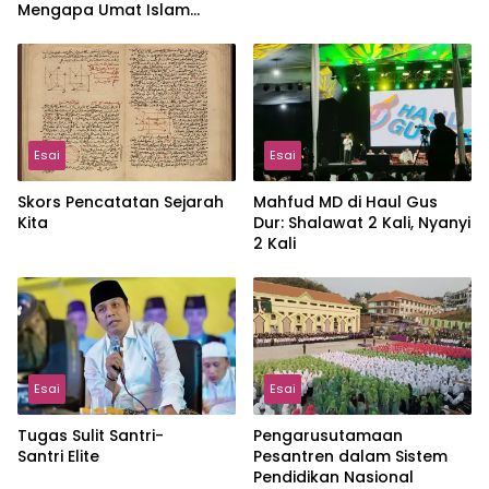
Mengapa Umat Islam
Terus Terdesak?
Esai
Esai
Skors Pencatatan Sejarah
Mahfud MD di Haul Gus
Kita
Dur: Shalawat 2 Kali, Nyanyi
2 Kali
Esai
Esai
Tugas Sulit Santri-
Pengarusutamaan
Santri Elite
Pesantren dalam Sistem
Pendidikan Nasional