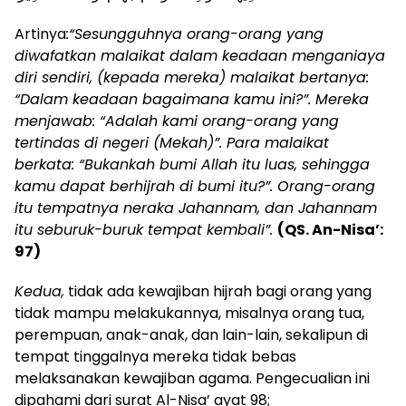
Artinya
:“
Sesungguhnya orang-orang yang
diwafatkan malaikat dalam keadaan menganiaya
diri sendiri, (kepada mereka) malaikat bertanya:
“Dalam keadaan bagaimana kamu ini?”. Mereka
menjawab: “Adalah kami orang-orang yang
tertindas di negeri (Mekah)
”
. Para malaikat
berkata:
“
Bukankah bumi Allah itu luas, sehingga
kamu dapat berhijrah di bumi itu?
”
. Orang-orang
itu tempatnya neraka Jahannam, dan Jahannam
itu seburuk-buruk tempat kembali
”.
(QS. An-Nisa’:
97)
Kedua,
tidak ada kewajiban hijrah bagi orang yang
tidak mampu melakukannya, misalnya orang tua,
perempuan, anak-anak, dan lain-lain, sekalipun di
tempat tinggalnya mereka tidak bebas
melaksanakan kewajiban agama. Pengecualian ini
dipahami dari surat Al-Nisa’ ayat 98;