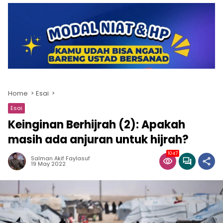
Home
Esai
Esai
Keinginan Berhijrah (2): Apakah
masih ada anjuran untuk hijrah?
1047
Salman Akif Faylasuf
19 May 2022