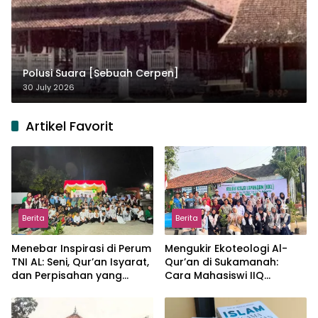
Polusi Suara [Sebuah Cerpen]
30 July 2026
Artikel Favorit
Berita
Berita
Menebar Inspirasi di Perum
Mengukir Ekoteologi Al-
TNI AL: Seni, Qur’an Isyarat,
Qur’an di Sukamanah:
dan Perpisahan yang
Cara Mahasiswi IIQ
Hangat
Jakarta Menjaga Bumi
Jonggol