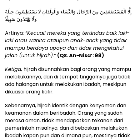
إِلَّا الْمُسْتَضْعَفِينَ مِنَ الرِّجَالِ وَالنِّسَاءِ وَالْوِلْدَانِ لَا يَسْتَطِيعُونَ حِيلَةً
وَلَا يَهْتَدُونَ سَبِيلًا
Artinya:
“Kecuali mereka yang tertindas baik laki-
laki atau wanita ataupun anak-anak yang tidak
mampu berdaya upaya dan tidak mengetahui
jalan (untuk hijrah).”
(Q
S
. A
n
-Nisa’: 98)
Ketiga,
hijrah disunnahkan bagi orang yang mampu
melakukannya, dan di tempat tinggalnya juga tidak
ada halangan untuk melakukan ibadah, meskipun
dikuasai orang kafir.
Sebenarnya, hijrah identik dengan kenyaman dan
keamanan dalam beribadah. Orang yang sudah
merasa aman, tidak mendapatkan tekanan dari
pemerintah misalnya, dan dibebaskan melakukan
ibadah kapan pun dan d imana pun, mestinya tidak