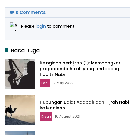
0
Comments
Please
login
to comment
Baca Juga
Keinginan berhijrah (1): Membongkar
propaganda hijrah yang bertopeng
hadits Nabi
Esai
19 May 2022
Hubungan Baiat Aqabah dan Hijrah Nabi
ke Madinah
Kisah
10 August 2021