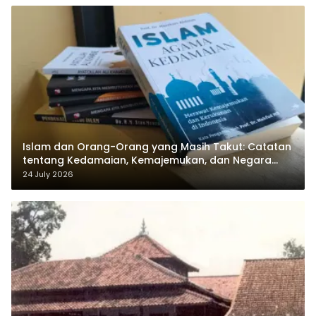
Islam dan Orang-Orang yang Masih Takut: Catatan
tentang Kedamaian, Kemajemukan, dan Negara
dalam Pemikiran Masykuri Abdillah
24 July 2026