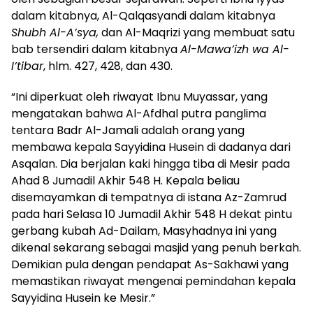
dalam kitabnya, Al-Qalqasyandi dalam kitabnya
Shubh Al-A’sya,
dan Al-Maqrizi yang membuat satu
bab tersendiri dalam kitabnya
Al-Mawa’izh wa Al-
I’tibar
, hlm. 427, 428, dan 430.
“Ini diperkuat oleh riwayat Ibnu Muyassar, yang
mengatakan bahwa Al-Afdhal putra panglima
tentara Badr Al-Jamali adalah orang yang
membawa kepala Sayyidina Husein di dadanya dari
Asqalan. Dia berjalan kaki hingga tiba di Mesir pada
Ahad 8 Jumadil Akhir 548 H. Kepala beliau
disemayamkan di tempatnya di istana Az-Zamrud
pada hari Selasa 10 Jumadil Akhir 548 H dekat pintu
gerbang kubah Ad-Dailam, Masyhadnya ini yang
dikenal sekarang sebagai masjid yang penuh berkah.
Demikian pula dengan pendapat As-Sakhawi yang
memastikan riwayat mengenai pemindahan kepala
Sayyidina Husein ke Mesir.”