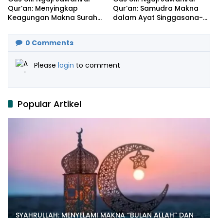
Qur’an: Menyingkap
Qur’an: Samudra Makna
Keagungan Makna Surah
dalam Ayat Singgasana-
Al-Ikhlas dan Yasin
Nya
0
Comments
Please
login
to comment
Popular Artikel
SYAHRULLAH: MENYELAMI MAKNA “BULAN ALLAH” DAN