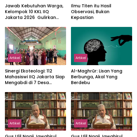
Jawab Kebutuhan Warga,
Ilmu Titen itu Hasil
Kelompok 10 KKL IIQ
Observasi, Bukan
Jakarta 2026 Gulirkan
Kepastian
Proker Wakaf Al-Qur’an di
Sukamanah
Artikel
Artikel
‎Sinergi Ekoteologi: 112
Al-Maghrūr: Lisan Yang
Mahasiswi IIQ Jakarta Siap
Berbunga, Akal Yang
Mengabdi di 7 Desa
Berdebu
Kecamatan Jonggol
Artikel
Artikel
Gus Ulil Ngaji Jawahirul
Gus Ulil Ngaji Jawahirul