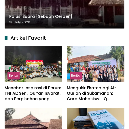
Polusi Suara [Sebuah Cerpen]
30 July 2026
Artikel Favorit
Berita
Berita
Menebar Inspirasi di Perum
Mengukir Ekoteologi Al-
TNI AL: Seni, Qur’an Isyarat,
Qur’an di Sukamanah:
dan Perpisahan yang
Cara Mahasiswi IIQ
Hangat
Jakarta Menjaga Bumi
Jonggol