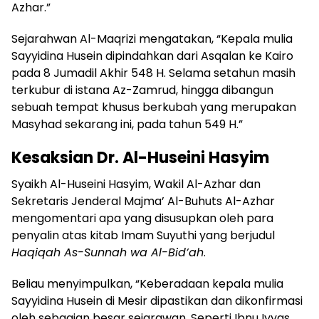
Azhar.”
Sejarahwan Al-Maqrizi mengatakan, “Kepala mulia
Sayyidina Husein dipindahkan dari Asqalan ke Kairo
pada 8 Jumadil Akhir 548 H. Selama setahun masih
terkubur di istana Az-Zamrud, hingga dibangun
sebuah tempat khusus berkubah yang merupakan
Masyhad sekarang ini, pada tahun 549 H.”
Kesaksian Dr. Al-Huseini Hasyim
Syaikh Al-Huseini Hasyim, Wakil Al-Azhar dan
Sekretaris Jenderal Majma’ Al-Buhuts Al-Azhar
mengomentari apa yang disusupkan oleh para
penyalin atas kitab Imam Suyuthi yang berjudul
Haqiqah As-Sunnah wa Al-Bid’ah
.
Beliau menyimpulkan, “Keberadaan kepala mulia
Sayyidina Husein di Mesir dipastikan dan dikonfirmasi
oleh sebagian besar sejarawan. Seperti Ibnu Iyyas