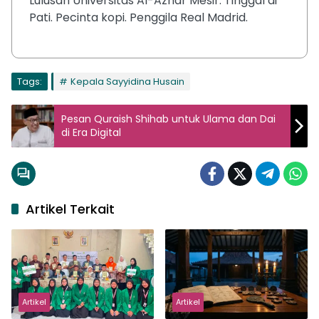
Lulusan Universitas Al-Azhar Mesir. Tinggal di
Pati. Pecinta kopi. Penggila Real Madrid.
Tags:
Kepala Sayyidina Husain
Pesan Quraish Shihab untuk Ulama dan Dai
di Era Digital
Artikel Terkait
Artikel
Artikel