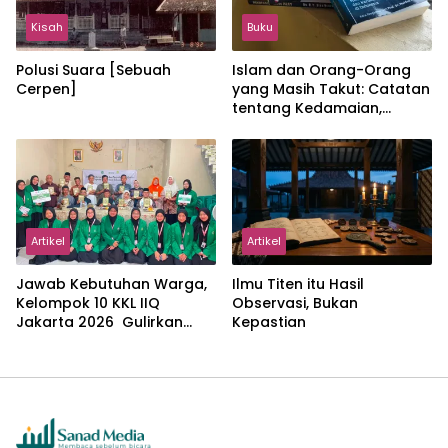
Kisah
Buku
Polusi Suara [Sebuah
Islam dan Orang-Orang
Cerpen]
yang Masih Takut: Catatan
tentang Kedamaian,
Kemajemukan, dan Negara
dalam Pemikiran Masykuri
Abdillah
Artikel
Artikel
Jawab Kebutuhan Warga,
Ilmu Titen itu Hasil
Kelompok 10 KKL IIQ
Observasi, Bukan
Jakarta 2026 Gulirkan
Kepastian
Proker Wakaf Al-Qur’an di
Sukamanah