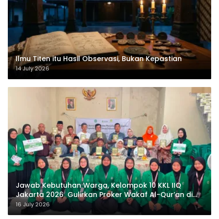
Ilmu Titen itu Hasil Observasi, Bukan Kepastian
14 July 2026
Jawab Kebutuhan Warga, Kelompok 10 KKL IIQ
Jakarta 2026 Gulirkan Proker Wakaf Al-Qur’an di
Sukamanah
16 July 2026