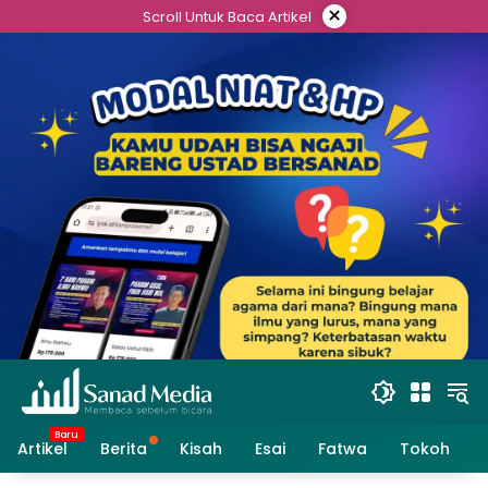
Skip
×
Scroll Untuk Baca Artikel
to
content
Artikel
Berita
Kisah
Esai
Fatwa
Tokoh