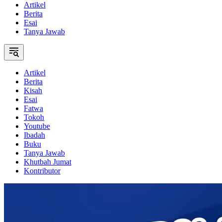
Artikel
Berita
Esai
Tanya Jawab
Artikel
Berita
Kisah
Esai
Fatwa
Tokoh
Youtube
Ibadah
Buku
Tanya Jawab
Khutbah Jumat
Kontributor