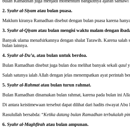
bulan Ramadhan juga menjadi momentum bangkitnya ajaran samawi 
2.
Syahr al-Siyam
atau bulan puasa.
Maklum kiranya Ramadhan disebut
dengan
bulan puasa karena hanya
3.
Syahr al-Qiyam
atau bulan
mengisi
waktu malam
dengan
ibad
Banyak ulama menafsir
kan
nya dengan shalat Tarawih. Karena
s
alah 
bulan lainnya.
4.
Syahr al-Du’a
, atau bulan untuk berdoa.
Bulan Ramadhan disebut juga bulan doa melihat banyak sekali
qaul
y
Salah satunya ialah Allah
dengan jelas
menempatkan ayat perintah ber
5.
Syahr al-Rahmat
atau bulan
turun
rahmat.
Bulan
Ramadhan
dinamakan bulan rahmat, karena pada bulan ini A
Di
antara keistimewaan tersebut dapat dilihat dari hadits riwayat Ab
u
H
Rasulullah bersabda: “
K
etika datang bulan Ramadhan terbukalah pint
6.
Syahr al-Maghfirah
atau bulan ampunan.