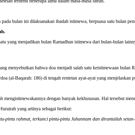
setelah
terhenti
beberapa lama
dalam masa-
masa fatrah.
 pada bulan ini dilaksanakan ibadah istimewa, berpuasa satu bulan pen
ah.
satu yang menjadikan bulan Ramadhan istimewa
dari bulan-bulan
lainn
ang menyebutkan
bahwa
doa menjadi salah satu keistimewaan bulan 
doa (al-Baqarah: 186) di tengah rentetan ayat-ayat yang menjelaskan p
llah mengistimewakannya dengan banyak
kekhususan
. Hal tersebut men
urairah yang artinya sebagai berikut:
u-pintu rahmat, terkunci pintu-pintu Jahannam dan dirantailah setan-