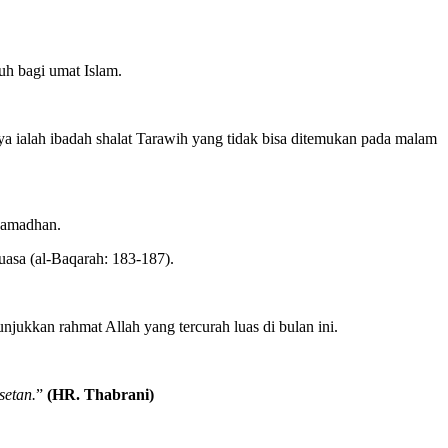
uh bagi umat Islam.
ya ialah ibadah shalat Tarawih yang tidak bisa ditemukan pada malam
Ramadhan.
uasa (al-Baqarah: 183-187).
unjukkan rahmat Allah yang tercurah luas di bulan ini.
setan
.
”
(HR
.
Thabrani)