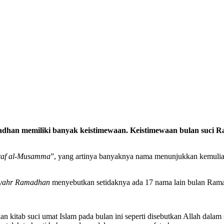
madhan memiliki banyak keistimewaan
.
Keistimewaan
bulan suci 
araf al-Musamma
”, yang artinya banyaknya nama menunjukkan kemulia
yahr Ramadhan
menyebutkan setidaknya ada 17 nama lain
bulan
Rama
kan
kitab suci umat Islam
pada bulan ini
s
eperti disebutkan Allah dalam