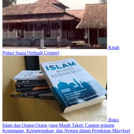
Kisah
Polusi Suara [Sebuah Cerpen]
Buku
Islam dan Orang-Orang yang Masih Takut: Catatan tentang
Kedamaian, Kemajemukan, dan Negara dalam Pemikiran Masykuri