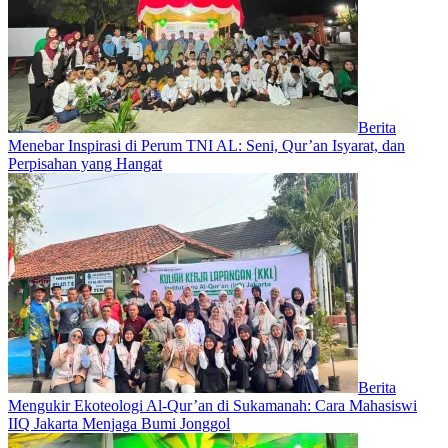
Berita
Menebar Inspirasi di Perum TNI AL: Seni, Qur’an Isyarat, dan
Perpisahan yang Hangat
Berita
Mengukir Ekoteologi Al-Qur’an di Sukamanah: Cara Mahasiswi
IIQ Jakarta Menjaga Bumi Jonggol