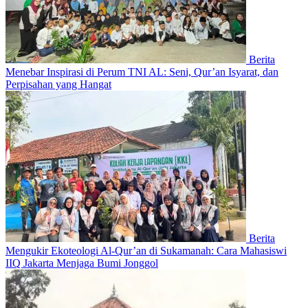
Berita
Menebar Inspirasi di Perum TNI AL: Seni, Qur’an Isyarat, dan
Perpisahan yang Hangat
Berita
Mengukir Ekoteologi Al-Qur’an di Sukamanah: Cara Mahasiswi
IIQ Jakarta Menjaga Bumi Jonggol