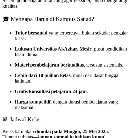
Sistem pembelajaran dirancang agar fleksibel, tanpa mengurangi
kualitas.
🎓 Mengapa Harus di Kampus Sanad?
Tutor bersanad
yang terpercaya, bukan sekadar pengajar
biasa.
Lulusan Universitas Al-Azhar, Mesir
, pusat pendidikan
Islam dunia.
Materi pembelajaran berkualitas
, tersusun sistematis.
Lebih dari 10 pilihan kelas
, mulai dari dasar hingga
lanjutan.
Gratis konsultasi pelajaran 24 jam
.
Harga kompetitif
, dengan durasi pembelajaran yang
maksimal.
📆 Jadwal Kelas
Kelas baru akan
dimulai pada Minggu, 25 Mei 2025
.
Tempat terbatas—
jangan sampai kehabisan kuota!