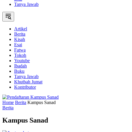
Tanya Jawab
Artikel
Berita
Kisah
Esai
Fatwa
Tokoh
Youtube
Ibadah
Buku
Tanya Jawab
Khutbah Jumat
Kontributor
Home
Berita
Kampus Sanad
Berita
Kampus Sanad