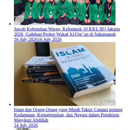
Jawab Kebutuhan Warga, Kelompok 10 KKL IIQ Jakarta
2026 Gulirkan Proker Wakaf Al-Qur’an di Sukamanah
16 July 2026
16 July 2026
Islam dan Orang-Orang yang Masih Takut: Catatan tentang
Kedamaian, Kemajemukan, dan Negara dalam Pemikiran
Masykuri Abdillah
24 July 2026