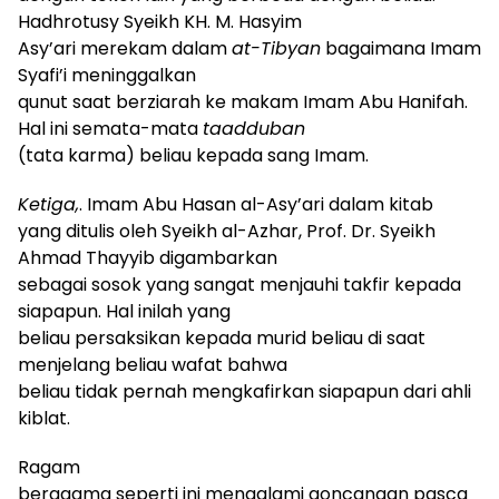
Hadhrotusy Syeikh KH. M. Hasyim
Asy’ari merekam dalam
at-Tibyan
bagaimana Imam
Syafi’i meninggalkan
qunut saat berziarah ke makam Imam Abu Hanifah.
Hal ini semata-mata
taadduban
(tata karma) beliau kepada sang Imam.
Ketiga,
. Imam Abu Hasan al-Asy’ari dalam kitab
yang ditulis oleh Syeikh al-Azhar, Prof. Dr. Syeikh
Ahmad Thayyib digambarkan
sebagai sosok yang sangat menjauhi takfir kepada
siapapun. Hal inilah yang
beliau persaksikan kepada murid beliau di saat
menjelang beliau wafat bahwa
beliau tidak pernah mengkafirkan siapapun dari ahli
kiblat.
Ragam
beragama seperti ini mengalami goncangan pasca