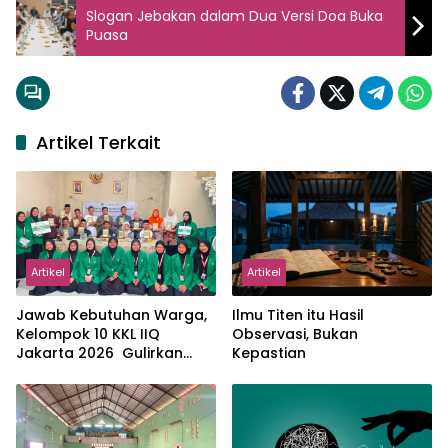
Slogan Jebakan dalam Dua Versi Doa Buka
Puasa
Artikel Terkait
Artikel
Artikel
Jawab Kebutuhan Warga,
Ilmu Titen itu Hasil
Kelompok 10 KKL IIQ
Observasi, Bukan
Jakarta 2026 Gulirkan
Kepastian
Proker Wakaf Al-Qur’an di
Sukamanah