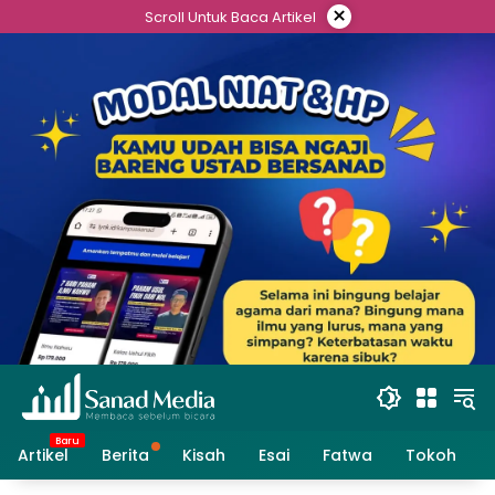
Skip
×
Scroll Untuk Baca Artikel
to
content
Artikel
Berita
Kisah
Esai
Fatwa
Tokoh