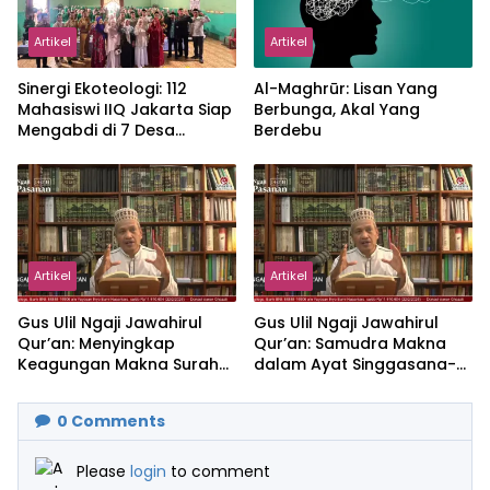
Artikel
Artikel
‎Sinergi Ekoteologi: 112
Al-Maghrūr: Lisan Yang
Mahasiswi IIQ Jakarta Siap
Berbunga, Akal Yang
Mengabdi di 7 Desa
Berdebu
Kecamatan Jonggol
Artikel
Artikel
Gus Ulil Ngaji Jawahirul
Gus Ulil Ngaji Jawahirul
Qur’an: Menyingkap
Qur’an: Samudra Makna
Keagungan Makna Surah
dalam Ayat Singgasana-
Al-Ikhlas dan Yasin
Nya
0
Comments
Please
login
to comment