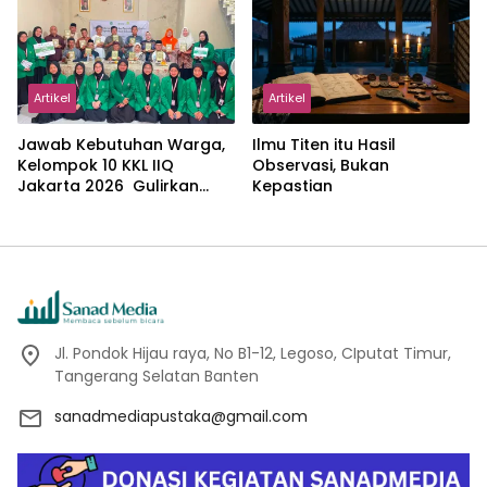
Abdillah
Artikel
Artikel
Jawab Kebutuhan Warga,
Ilmu Titen itu Hasil
Kelompok 10 KKL IIQ
Observasi, Bukan
Jakarta 2026 Gulirkan
Kepastian
Proker Wakaf Al-Qur’an di
Sukamanah
Jl. Pondok Hijau raya, No B1-12, Legoso, CIputat Timur,
Tangerang Selatan Banten
sanadmediapustaka@gmail.com