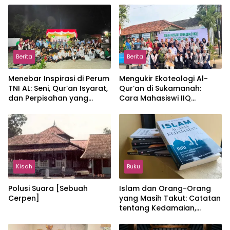
Berita
Berita
Menebar Inspirasi di Perum
Mengukir Ekoteologi Al-
TNI AL: Seni, Qur’an Isyarat,
Qur’an di Sukamanah:
dan Perpisahan yang
Cara Mahasiswi IIQ
Hangat
Jakarta Menjaga Bumi
Jonggol
Kisah
Buku
Polusi Suara [Sebuah
Islam dan Orang-Orang
Cerpen]
yang Masih Takut: Catatan
tentang Kedamaian,
Kemajemukan, dan Negara
dalam Pemikiran Masykuri