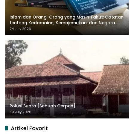
Islam dan Orang-Orang yang Masih Takut: Catatan
tentang Kedamaian, Kemajemukan, dan Negara
dalam Pemikiran Masykuri Abdillah
24 July 2026
Polusi Suara [Sebuah Cerpen]
30 July 2026
Artikel Favorit