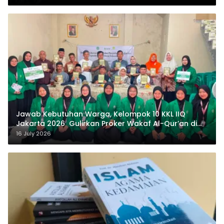
Jawab Kebutuhan Warga, Kelompok 10 KKL IIQ
Jakarta 2026 Gulirkan Proker Wakaf Al-Qur’an di
Sukamanah
16 July 2026