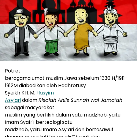
Potret
beragama umat muslim Jawa sebelum 1330 H/1911-
1912M diabadikan oleh Hadhrotusy
Syeikh KH. M.
Hasyim
Asy’ari
dalam
Risalah Ahlis Sunnah wal Jama’ah
sebagai masyarakat
muslim yang berfikih dalam satu madzhab, yaitu
Imam Syafi’i; berteologi satu
madzhab, yaitu Imam Asy’ari dan bertasawuf
dengan mengikuti Imam al-Ghazali dan