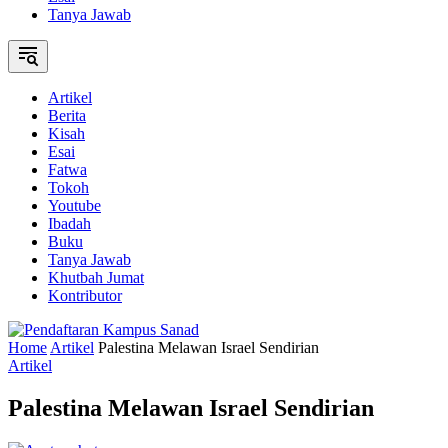
Tanya Jawab
Artikel
Berita
Kisah
Esai
Fatwa
Tokoh
Youtube
Ibadah
Buku
Tanya Jawab
Khutbah Jumat
Kontributor
Home
Artikel
Palestina Melawan Israel Sendirian
Artikel
Palestina Melawan Israel Sendirian