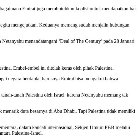
ebagaimana Emirat juga membutuhkan koalisi untuk mendapatkan hak
k begitu mengejutkan. Keduanya memang sudah menjalin hubungan
n Netanyahu menandatangani ‘Deal of The Century’ pada 28 Januari
tina. Embel-embel ini ditolak keras oleh pihak Palestina.
gai negara berdaulat harusnya Emirat bisa mengakui bahwa
n tanah-tanah Palestina oleh Israel, karena Netanyahu memang tak
menarik duta besarnya di Abu Dhabi. Tapi Palestina tidak memiliki
. Sementara, dalam kancah internasional, Sekjen Umum PBB melalui
ara Palestina-Israel.