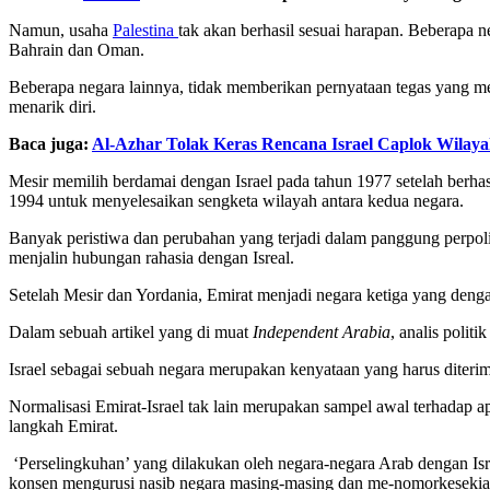
Namun, usaha
Palestina
tak akan berhasil sesuai harapan. Beberapa 
Bahrain dan Oman.
Beberapa negara lainnya, tidak memberikan pernyataan tegas yang me
menarik diri.
Baca juga:
Al-Azhar Tolak Keras Rencana Israel Caplok Wilaya
Mesir memilih berdamai dengan Israel pada tahun 1977 setelah berh
1994 untuk menyelesaikan sengketa wilayah antara kedua negara.
Banyak peristiwa dan perubahan yang terjadi dalam panggung perpol
menjalin hubungan rahasia dengan Isreal.
Setelah Mesir dan Yordania, Emirat menjadi negara ketiga yang de
Dalam sebuah artikel yang di muat
Independent Arabia
, analis poli
Israel sebagai sebuah negara merupakan kenyataan yang harus diterim
Normalisasi Emirat-Israel tak lain merupakan sampel awal terhadap
langkah Emirat.
‘Perselingkuhan’ yang dilakukan oleh negara-negara Arab dengan Isr
konsen mengurusi nasib negara masing-masing dan me-nomorkesekian