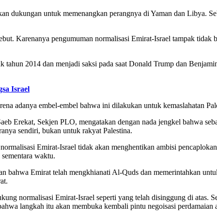
uhkan dukungan untuk memenangkan perangnya di Yaman dan Libya. S
sebut. Karenanya pengumuman normalisasi Emirat-Israel tampak tida
ak tahun 2014 dan menjadi saksi pada saat Donald Trump dan Benjami
a Israel
rena adanya embel-embel bahwa ini dilakukan untuk kemaslahatan Pales
 Saeb Erekat, Sekjen PLO, mengatakan dengan nada jengkel bahwa seba
anya sendiri, bukan untuk rakyat Palestina.
; normalisasi Emirat-Israel tidak akan menghentikan ambisi pencaploka
 sementara waktu.
n bahwa Emirat telah mengkhianati Al-Quds dan memerintahkan untuk 
at.
kung normalisasi Emirat-Israel seperti yang telah disinggung di atas
bahwa langkah itu akan membuka kembali pintu negoisasi perdamaian ant