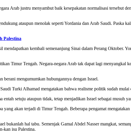
negara Arab justru menyambut baik kesepakatan normalisasi tersebut de
ndukung ataupun menolak seperti Yordania dan Arab Saudi. Paska kalah
h Palestina
asil mendapatkan kembali semenanjung Sinai dalam Perang Oktober. Yo
itikan Timur Tengah. Negara-negara Arab tak dapat lagi menyangkal k
ngan berani mengumumkan hubungannya dengan Israel.
tik Saudi Turki Alhamad mengatakan bahwa realisme politik sudah mulai
a entah setuju ataupun tidak, tetap menjadikan Israel sebagai musuh ya
 apa yang akan terjadi di Timur Tengah. Beberapa pengamat mengataka
ael bukanlah hal tabu. Semenjak Gamal Abdel Nasser mangkat, semanga
-kan isu Palestina.