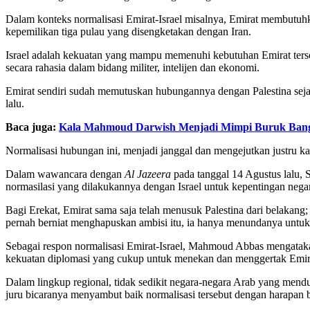
Dalam konteks normalisasi Emirat-Israel misalnya, Emirat membut
kepemilikan tiga pulau yang disengketakan dengan Iran.
Israel adalah kekuatan yang mampu memenuhi kebutuhan Emirat ter
secara rahasia dalam bidang militer, intelijen dan ekonomi.
Emirat sendiri sudah memutuskan hubungannya dengan Palestina sej
lalu.
Baca juga:
Kala Mahmoud Darwish Menjadi Mimpi Buruk Bangs
Normalisasi hubungan ini, menjadi janggal dan mengejutkan justru ka
Dalam wawancara dengan
Al Jazeera
pada tanggal 14 Agustus lalu,
normasilasi yang dilakukannya dengan Israel untuk kepentingan negar
Bagi Erekat, Emirat sama saja telah menusuk Palestina dari belakang
pernah berniat menghapuskan ambisi itu, ia hanya menundanya untuk
Sebagai respon normalisasi Emirat-Israel, Mahmoud Abbas mengataka
kekuatan diplomasi yang cukup untuk menekan dan menggertak Emir
Dalam lingkup regional, tidak sedikit negara-negara Arab yang mendu
juru bicaranya menyambut baik normalisasi tersebut dengan harapan 