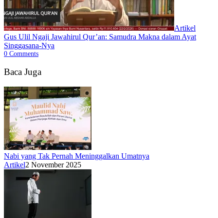
Artikel
Gus Ulil Ngaji Jawahirul Qur’an: Samudra Makna dalam Ayat
Singgasana-Nya
0
Comments
Baca Juga
‎Nabi yang Tak Pernah Meninggalkan Umatnya
Artikel
2 November 2025