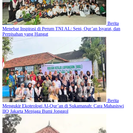
Berita
Menebar Inspirasi di Perum TNI AL: Seni, Qur’an Isyarat, dan
Perpisahan yang Hangat
Berita
Mengukir Ekoteologi Al-Qur’an di Sukamanah: Cara Mahasiswi
IIQ Jakarta Menjaga Bumi Jonggol