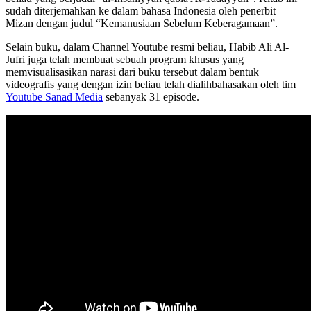
sudah diterjemahkan ke dalam bahasa Indonesia oleh penerbit
Mizan dengan judul “Kemanusiaan Sebelum Keberagamaan”.
Selain buku, dalam Channel Youtube resmi beliau, Habib Ali Al-
Jufri juga telah membuat sebuah program khusus yang
memvisualisasikan narasi dari buku tersebut dalam bentuk
videografis yang dengan izin beliau telah dialihbahasakan oleh tim
Youtube Sanad Media
sebanyak 31 episode.