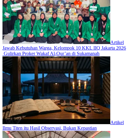
Artikel
Jawab Kebutuhan Warga, Kelompok 10 KKL IIQ Jakarta 2026
Gulirkan Proker Wakaf Al-Qur’an di Sukamanah
Artikel
Ilmu Titen itu Hasil Observasi, Bukan Kepastian