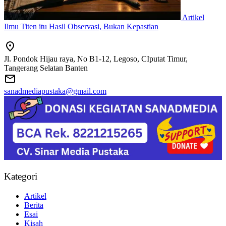
Artikel
Ilmu Titen itu Hasil Observasi, Bukan Kepastian
Jl. Pondok Hijau raya, No B1-12, Legoso, CIputat Timur,
Tangerang Selatan Banten
sanadmediapustaka@gmail.com
Kategori
Artikel
Berita
Esai
Kisah