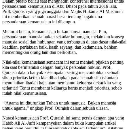
Dalam pidato beliau saat menghadiri konferensi internasional untuk
persaudaraan kemanusiaan di Abu Dhabi pada tahun 2019 lalu,
Prof. Quraish yang juga anggota dari Majlis Hukama Al-Muslimin
ini memberikan sebuah narasi besar tentang bagaimana
persaudaraan kemanusiaan ini dibangun.
Menurut beliau, kemanusiaan bukan hanya manusia. Pun,
persaudaraan manusia bukan sekadar hubungan, melainkan konsep
manusia sosial dan hubungan yang terbangun di atas dasar nilai-nilai
keadilan, perlakuan baik, kasih sayang, dan kedamaian, bahkan
mementingkan orang lain dan berkorban.
Nilai-nilai kemanusiaan semacam ini tentu menjadi pijakan penting
kita saat berinteraksi dengan banyak persoalan hukum. Prof.
Quraish dalam banyak kesempatan sering mencontohkan sebuah
sikap prioritas ketika kita dihadapkan pada sebuah situasi antara
menunaikan ibadah haji, atau membantu keluarga dekat kita yang
terlantar! Tentu membantu keluarga harus menjadi prioritas, sebab
itulah nilai kemanusiaan.
“Agama ini diturunkan Tuhan untuk manusia. Bukan manusia
untuk agama,” ungkap Prof. Quraish dalam sebuah ulasan.
Narasi kemanusiaan Prof. Quraish ini sama persis dengan apa yang
Habib Ali Al-Jufri kampanyekan dalam buku kumpulan artikel
beliau yang berjudul “al-Insaniyyah qabla At-Tadayyun”. Kitab ini