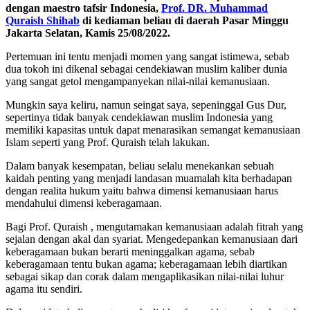
dengan maestro tafsir Indonesia,
Prof. DR. Muhammad
Quraish Shihab
di kediaman beliau di daerah Pasar Minggu
Jakarta Selatan, Kamis 25/08/2022.
Pertemuan ini tentu menjadi momen yang sangat istimewa, sebab
dua tokoh ini dikenal sebagai cendekiawan muslim kaliber dunia
yang sangat getol mengampanyekan nilai-nilai kemanusiaan.
Mungkin saya keliru, namun seingat saya, sepeninggal Gus Dur,
sepertinya tidak banyak cendekiawan muslim Indonesia yang
memiliki kapasitas untuk dapat menarasikan semangat kemanusiaan
Islam seperti yang Prof. Quraish telah lakukan.
Dalam banyak kesempatan, beliau selalu menekankan sebuah
kaidah penting yang menjadi landasan muamalah kita berhadapan
dengan realita hukum yaitu bahwa dimensi kemanusiaan harus
mendahului dimensi keberagamaan.
Bagi Prof. Quraish , mengutamakan kemanusiaan adalah fitrah yang
sejalan dengan akal dan syariat. Mengedepankan kemanusiaan dari
keberagamaan bukan berarti meninggalkan agama, sebab
keberagamaan tentu bukan agama; keberagamaan lebih diartikan
sebagai sikap dan corak dalam mengaplikasikan nilai-nilai luhur
agama itu sendiri.