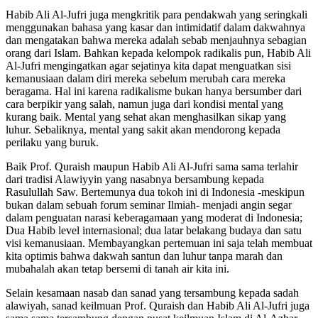
Habib Ali Al-Jufri juga mengkritik para pendakwah yang seringkali
menggunakan bahasa yang kasar dan intimidatif dalam dakwahnya
dan mengatakan bahwa mereka adalah sebab menjauhnya sebagian
orang dari Islam. Bahkan kepada kelompok radikalis pun, Habib Ali
Al-Jufri mengingatkan agar sejatinya kita dapat menguatkan sisi
kemanusiaan dalam diri mereka sebelum merubah cara mereka
beragama. Hal ini karena radikalisme bukan hanya bersumber dari
cara berpikir yang salah, namun juga dari kondisi mental yang
kurang baik. Mental yang sehat akan menghasilkan sikap yang
luhur. Sebaliknya, mental yang sakit akan mendorong kepada
perilaku yang buruk.
Baik Prof. Quraish maupun Habib Ali Al-Jufri sama sama terlahir
dari tradisi Alawiyyin yang nasabnya bersambung kepada
Rasulullah Saw. Bertemunya dua tokoh ini di Indonesia -meskipun
bukan dalam sebuah forum seminar Ilmiah- menjadi angin segar
dalam penguatan narasi keberagamaan yang moderat di Indonesia;
Dua Habib level internasional; dua latar belakang budaya dan satu
visi kemanusiaan. Membayangkan pertemuan ini saja telah membuat
kita optimis bahwa dakwah santun dan luhur tanpa marah dan
mubahalah akan tetap bersemi di tanah air kita ini.
Selain kesamaan nasab dan sanad yang tersambung kepada sadah
alawiyah, sanad keilmuan Prof. Quraish dan Habib Ali Al-Jufri juga