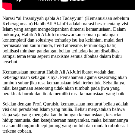
Narasi “al-Insaniyyah qabla At-Tadayyun” (Kemanusiaan sebelum
Keberagamaan) Habib Ali Al-Jufri adalah narasi besar tentang visi
Islam yang sangat mengedepankan dimensi kemanusiaan. Dalam
bukunya, Habib Ali Al-Jufri menawarkan sebuah pandangan
kontemplatif dan solusinya terhadap isu isu kekinian, mulai dari
permasalahan kaum muda, trend atheisme, terminologi kafir,
politisasi mimbar, pandangan beliau terhadap kaum disabilitas
sampai tema tema seperti marxisme semua dibahas dalam buku
tersebut.
Kemanusiaan menurut Habib Ali Al-Jufri ibarat wadah dan
keberagamaan sebagai isinya. Pemahaman agama seseorang akan
tumbuh subur jika rasa kemanusiaan telah terbentuk. Sebaliknya,
nilai keagamaan seseorang tidak akan tumbuh pada jiwa yang
berakhlak buruk dan tidak memiliki rasa kemanusiaan yang baik.
Sejalan dengan Prof. Quraish, kemanusiaan menurut beliau adalah
visi dari peradaban Islam yang mulia. Beliau menyatakan bahwa
siapa saja yang mengabaikan hubungan kemanusiaan, kesucian
hidup manusia, dan kesejahteraan masyarakat, maka keimanannya
seakan dibangun di tepi jurang yang runtuh dan mudah roboh saat
terkena cobaan.