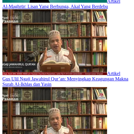
Artikel
Al-Maghrūr: Lisan Yang Berbunga, Akal Yang Berdebu
Artikel
Gus Ulil Ngaji Jawahirul Qur’an: Menyingkap Keagungan Makna
Surah Al-Ikhlas dan Yasin