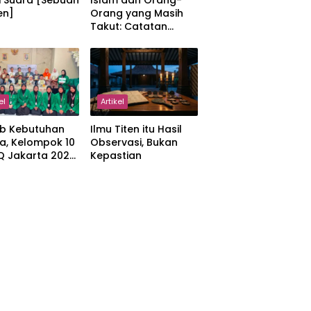
i Suara [Sebuah
Islam dan Orang-
en]
Orang yang Masih
Takut: Catatan
tentang Kedamaian,
Kemajemukan, dan
Negara dalam
Pemikiran Masykuri
Abdillah
el
Artikel
b Kebutuhan
Ilmu Titen itu Hasil
a, Kelompok 10
Observasi, Bukan
IQ Jakarta 2026
Kepastian
kan Proker
 Al-Qur’an di
manah