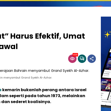
t” Harus Efektif, Umat
gawal
838
rain menyambut Grand Syekh Al-Azhar.
a
kemarin bukanlah perang antara Israel
lam seperti pada tahun 1973, melainkan
 dan sederet koalisinya.