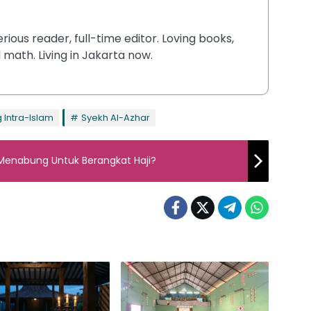
rious reader, full-time editor. Loving books,
 math. Living in Jakarta now.
 Intra-Islam
Syekh Al-Azhar
 Menabung Untuk Berangkat Haji?