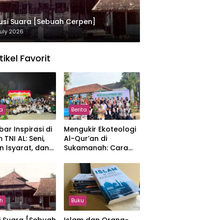
usi Suara [Sebuah Cerpen]
uly 2026
tikel Favorit
ta
Berita
ar Inspirasi di
Mengukir Ekoteologi
 TNI AL: Seni,
Al-Qur’an di
n Isyarat, dan
Sukamanah: Cara
sahan yang
Mahasiswi IIQ
at
Jakarta Menjaga
Bumi Jonggol
h
Buku