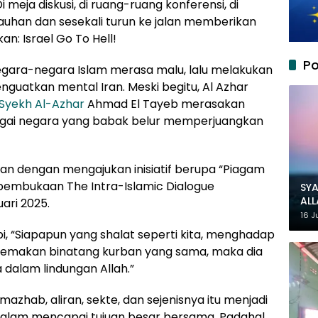
 meja diskusi, di ruang-ruang konferensi, di
jauhan dan sesekali turun ke jalan memberikan
n: Israel Go To Hell!
Po
gara-negara Islam merasa malu, lalu melakukan
enguatkan mental Iran. Meski begitu, Al Azhar
Syekh Al-Azhar
Ahmad El Tayeb merasakan
ebagai negara yang babak belur memperjuangkan
an dengan mengajukan inisiatif berupa “Piagam
 pembukaan The Intra-Islamic Dialogue
SYA
AL
ari 2025.
MU
16 J
i, “Siapapun yang shalat seperti kita, menghadap
n memakan binatang kurban yang sama, maka dia
dalam lindungan Allah.”
azhab, aliran, sekte, dan sejenisnya itu menjadi
alam mencapai tujuan besar bersama. Padahal