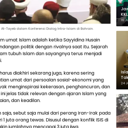
Ja
KKL
Wak
16 J
d At-Tayeb dalam Konferensi Dialog Intra-Islam di Bahrain.
 umat Islam adalah ketika Sayyidina Husain
angan politik dengan rivalnya saat itu. Sejarah
alam tubuh Islam dan sayangnya terus menjadi
.
Isl
arus diakhiri sekarang juga, karena sering
Tak
tian umat dari persoalan sosial-ekonomi yang
Ke
24 J
anyak menginspirasi kekerasan, penghancuran, dan
Pem
ni jelas tidak relevan dengan ajaran Islam yang
an, dan keadilan.
saja, sebut saja mulai dari perang Iran-Irak pada
 1 juta orang tewas. Disusul dengan konflik ISIS di
gkin jumlahnya mencapai 3 juta jiwa.