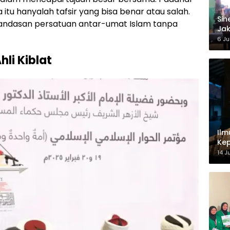
tu hanyalah tafsir yang bisa benar atau salah.
‎Si
a landasan persatuan antar-umat Islam tanpa
Jak
Ke
6 Ju
li Kiblat
Ilm
Kep
14 J