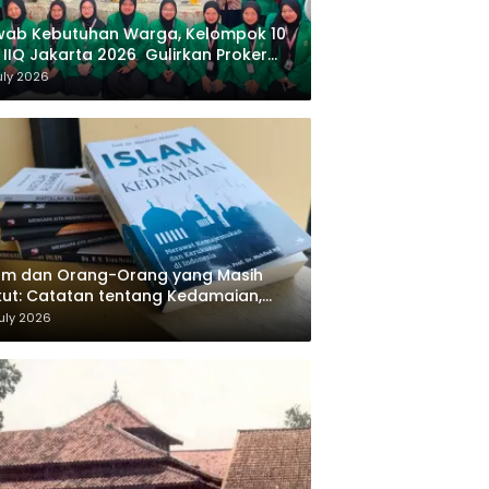
wab Kebutuhan Warga, Kelompok 10
 IIQ Jakarta 2026 Gulirkan Proker
af Al-Qur’an di Sukamanah
uly 2026
am dan Orang-Orang yang Masih
ut: Catatan tentang Kedamaian,
majemukan, dan Negara dalam
uly 2026
ikiran Masykuri Abdillah