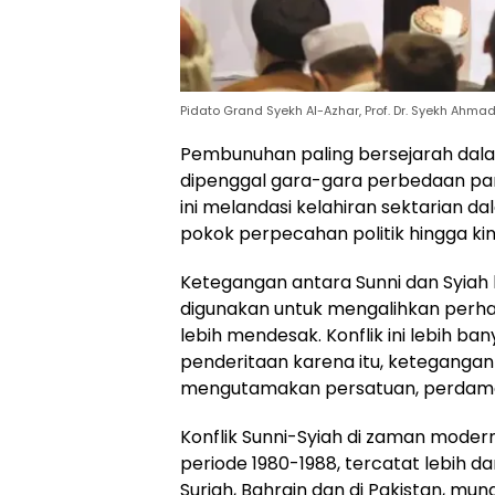
Pidato Grand Syekh Al-Azhar, Prof. Dr. Syekh Ahma
Pembunuhan paling bersejarah dalam
dipenggal gara-gara perbedaan pand
ini melandasi kelahiran sektarian d
pokok perpecahan politik hingga kini
Ketegangan antara Sunni dan Syiah h
digunakan untuk mengalihkan perha
lebih mendesak. Konflik ini lebih b
penderitaan karena itu, ketegangan i
mengutamakan persatuan, perdamai
Konflik Sunni-Syiah di zaman modern 
periode 1980-1988, tercatat lebih dari
Suriah, Bahrain dan di Pakistan, mun