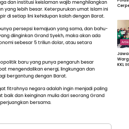
Polus
 dan institusi keislaman wajib menghilangkan
Cerp
n yang lebih besar. Keterpurukan umat Islam ini
 di setiap lini kehidupan kalah dengan Barat.
 punya persepsi kemajuan yang sama, dan bahu-
ang diinginkan Grand Syekh, maka akan ada
nomi sebesar 5 triliun dolar, atau setara
Artik
Jawa
Warg
geopolitik baru yang punya pengaruh besar
KKL I
pat mengendalikan energi, lingkungan dan
Gulir
lagi bergantung dengan Barat.
Wakaf
Suka
gat fitrahnya negara adalah ingin menjadi paling
at baik dan keinginan mulia dari seorang Grand
n perjuangkan bersama.