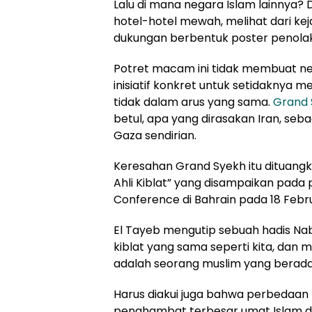
Lalu di mana negara Islam lainnya? Di
hotel-hotel mewah, melihat dari ke
dukungan berbentuk poster penolaka
Potret macam ini tidak membuat ne
inisiatif konkret untuk setidaknya m
tidak dalam arus yang sama.
Grand 
betul, apa yang dirasakan Iran, s
Gaza sendirian.
Keresahan Grand Syekh itu dituangk
Ahli Kiblat” yang disampaikan pada
Conference di Bahrain pada 18 Febru
El Tayeb mengutip sebuah hadis Nab
kiblat yang sama seperti kita, da
adalah seorang muslim yang berada 
Harus diakui juga bahwa perbedaan m
penghambat terbesar umat Islam d