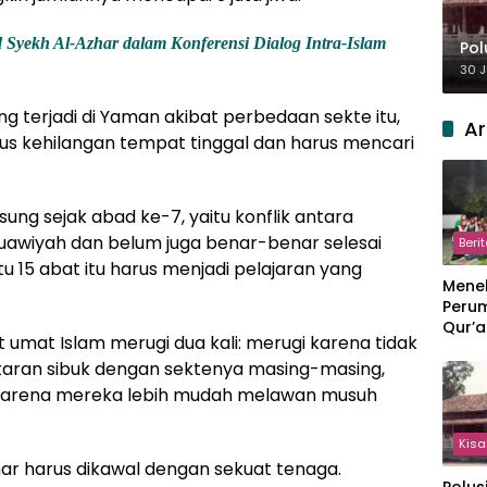
 Syekh Al-Azhar dalam Konferensi Dialog Intra-Islam
Pol
30 J
 terjadi di Yaman akibat perbedaan sekte itu,
Ar
arus kehilangan tempat tinggal dan harus mencari
gsung sejak abad ke-7, yaitu konflik antara
 Muawiyah dan belum juga benar-benar selesai
Beri
tu 15 abat itu harus menjadi pelajaran yang
Meneb
Perum
Qur’a
 umat Islam merugi dua kali: merugi karena tidak
Perpi
ntaran sibuk dengan sektenya masing-masing,
Hang
arena mereka lebih mudah melawan musuh
Kisa
Azhar harus dikawal dengan sekuat tenaga.