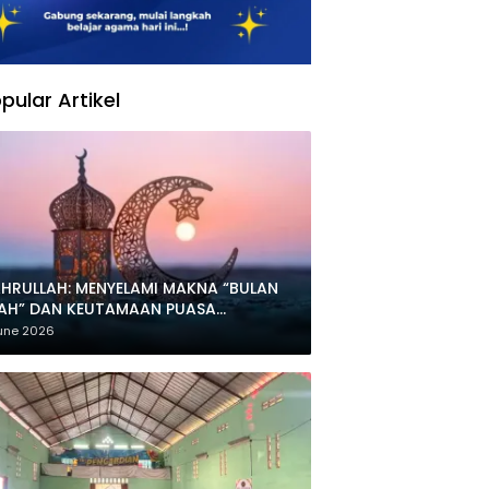
pular Artikel
HRULLAH: MENYELAMI MAKNA “BULAN
LAH” DAN KEUTAMAAN PUASA
HARRAM
une 2026