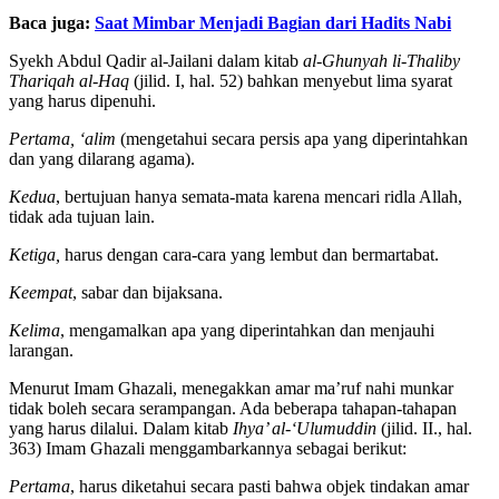
Baca juga:
Saat Mimbar Menjadi Bagian dari Hadits Nabi
Syekh Abdul Qadir al-Jailani dalam kitab
al-Ghunyah li-Thaliby
Thariqah al-Haq
(jilid. I, hal. 52) bahkan menyebut lima syarat
yang harus dipenuhi.
Pertama, ‘alim
(mengetahui secara persis apa yang diperintahkan
dan yang dilarang agama)
.
K
edua
, bertujuan hanya semata-mata karena mencari ridla Allah,
tidak ada tujuan lain.
Ketiga,
harus dengan cara-cara yang lembut dan bermartabat.
Keempat
, sabar dan bijaksana.
Kelima
, mengamalkan apa yang diperintahkan dan menjauhi
larangan.
Menurut Imam Ghazali, menegakkan amar ma’ruf nahi munkar
tidak boleh secara serampangan. Ada beberapa tahapan-tahapan
yang harus dilalui. Dalam kitab
Ihya’ al-‘Ulumuddin
(jilid. II., hal.
363) Imam Ghazali menggambarkannya sebagai berikut:
Pertama
, harus diketahui secara pasti bahwa objek tindakan amar