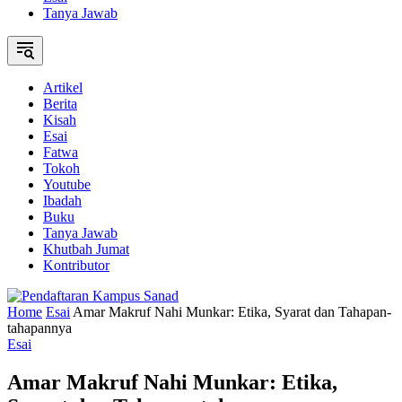
Tanya Jawab
Artikel
Berita
Kisah
Esai
Fatwa
Tokoh
Youtube
Ibadah
Buku
Tanya Jawab
Khutbah Jumat
Kontributor
Home
Esai
Amar Makruf Nahi Munkar: Etika, Syarat dan Tahapan-
tahapannya
Esai
Amar Makruf Nahi Munkar: Etika,