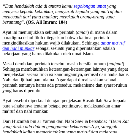
“Dan hendaklah ada di antara kamu
segolongan umat
yang
menyeru kepada kebajikan, menyuruh kepada yang ma’ruf dan
mencegah dari yang munkar; merekalah orang-orang yang
beruntung
”.
(QS. Ali Imran: 104)
Ayat ini menunjukkan sebuah perintah (
amar
) di mana dalam
paradigma ushul fikih ditegaskan bahwa kalimat perintah
mengindikasikan hukum wajib dilakukan. Sehingga
amar ma’ruf
dan
nahi munkar
sebagai sesuatu yang diperintahkan adalah
pekerjaan yang harus dilakukan oleh umat Islam.
Meski demikian, perintah tersebut masih bersifat umum (
mujmal
).
Sehingga membutuhkan keterangan-keterangan lainnya yang dapat
menjelaskan secara rinci isi kandungannya, semisal dari hadis-hadis
Nabi dan ijtihad para ulama. Agar dapat direalisasikan sebuah
perintah tentunya harus ada prosedur, mekanisme dan syarat-rukun
yang harus dipenuhi.
Ayat tersebut diperkuat dengan penjelasan Rasulullah Saw kepada
para sahabatnya tentang betapa pentingnya melaksanakan amar
ma’ruf dan nahi munkar.
Dari Huzaifah bin al-Yaman dari Nabi Saw ia bersabda:
“Demi Zat
yang diriku ada dalam genggaman kekuasaan-Nya, sungguh
hendaklah kalian memerintahkan yang ma’ruf dan melarang