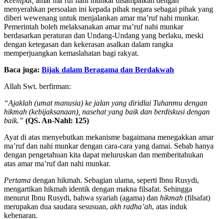
Keempat,
amar ma’ruf nahi munkar disampaikan dengan
menyerahkan persoalan ini kepada pihak negara sebagai pihak yang
diberi wewenang untuk menjalankan amar ma’ruf nahi munkar.
Pemerintah boleh melaksanakan amar ma’ruf nahi munkar
berdasarkan peraturan dan Undang-Undang yang berlaku, meski
dengan ketegasan dan kekerasan asalkan dalam rangka
memperjuangkan kemaslahatan bagi rakyat.
Baca juga:
Bijak dalam Beragama dan Berdakwah
Allah Swt. berfirman:
“Ajaklah (umat manusia) ke jalan yang diridlai Tuhanmu dengan
hikmah (kebijaksanaan), nasehat yang baik dan berdiskusi dengan
baik
.
”
(QS. An-Nahl: 125)
Ayat di atas menyebutkan mekanisme bagaimana menegakkan amar
ma’ruf dan nahi munkar dengan cara-cara yang damai. Sebab hanya
dengan pengetahuan kita dapat meluruskan dan memberitahukan
atas amar ma’ruf dan nahi munkar.
Pertama
dengan hikmah. Sebagian ulama, seperti Ibnu Rusydi,
mengartikan hikmah identik dengan makna filsafat. Sehingga
menurut Ibnu Rusydi, bahwa syariah (agama) dan
hikmah
(filsafat)
merupakan dua saudara sesusuan,
akh radha’ah
, atas induk
kebenaran.