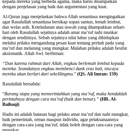
kepada mereka yang berbeda agama, maka harus disampaikan
dengan penjelasan yang baik dan argumentasi yang kuat.
Al-Quran juga menjelaskan bahwa Allah senantiasa mengingatkan
agar Rasulullah senantiasa bersikap sopan santun, lemah lembut,
dan welas asih. Keteladanan atau uswah yang ditampakkan sehari-
hari oleh Rasulullah sejatinya adalah amar ma’ruf nahi munkar
dengan sendirinya. Sebab sejatinya nilai luhur yang dihidupkan
melalui prilaku mengandung pesan kuat tentang peritah pada yang
ma’ruf dan melarang yang mungkar. Malahan prilaku adalah besifat
aksiomatik. Allah Swt. berfirman:
“Dan karena rahmat dari Allah, engkau berlemah lembut kepada
mereka. Seandainya engkau membenci dank eras hati, niscaya
mereka akan berlari dari sekelilingmu
.
”
(QS. Ali Imran: 159)
Rasulullah bersabda
:
“
Barang siapa yang memerintahkan yang ma’ruf, maka hendaklah
perintahnya dengan cara ma’ruf (baik dan benar).”
(HR. Al-
Baihaqi)
Hadis ini adalah batasan bagi pelaku amar ma’ruf dan nahi mungkar,
baik pemerintah, ormas maupun individu, agar pelaksanaannya
dengan cara-cara yang ma’ruf, tidak boleh dengan cara-cara yang
mungkar.