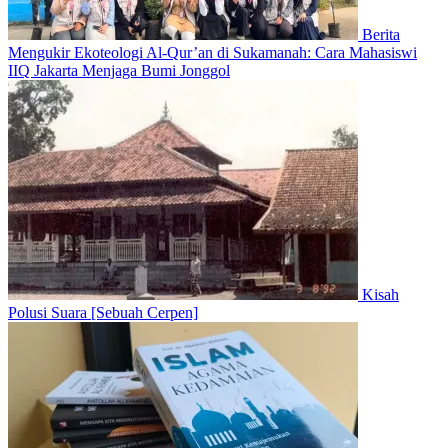
Berita
Mengukir Ekoteologi Al-Qur’an di Sukamanah: Cara Mahasiswi
IIQ Jakarta Menjaga Bumi Jonggol
Kisah
Polusi Suara [Sebuah Cerpen]