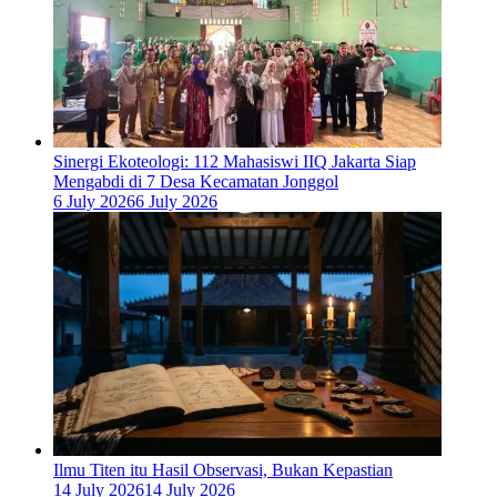
‎Sinergi Ekoteologi: 112 Mahasiswi IIQ Jakarta Siap
Mengabdi di 7 Desa Kecamatan Jonggol
6 July 2026
6 July 2026
Ilmu Titen itu Hasil Observasi, Bukan Kepastian
14 July 2026
14 July 2026