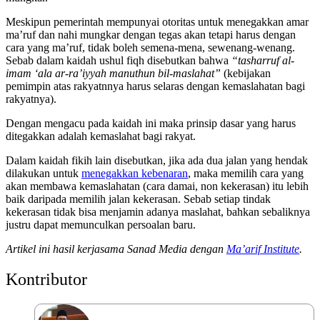
Meskipun pemerintah mempunyai otoritas untuk menegakkan amar
ma’ruf dan nahi mungkar dengan tegas akan tetapi harus dengan
cara yang ma’ruf, tidak boleh semena-mena, sewenang-wenang.
Sebab dalam kaidah ushul fiqh disebutkan bahwa
“tasharruf al-
imam ‘ala ar-ra’iyyah manuthun bil-maslahat”
(kebijakan
pemimpin atas rakyatnnya harus selaras dengan kemaslahatan bagi
rakyatnya).
Dengan mengacu pada kaidah ini maka prinsip dasar yang harus
ditegakkan adalah kemaslahat bagi rakyat.
Dalam kaidah fikih lain disebutkan, jika ada dua jalan yang hendak
dilakukan untuk
menegakkan kebenaran
, maka memilih cara yang
akan membawa kemaslahatan (cara damai, non kekerasan) itu lebih
baik daripada memilih jalan kekerasan. Sebab setiap tindak
kekerasan tidak bisa menjamin adanya maslahat, bahkan sebaliknya
justru dapat memunculkan persoalan baru.
Artikel ini hasil kerjasama Sanad Media dengan
Ma’arif Institute
.
Kontributor