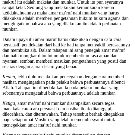
makruf itu adalah maksiat dan munkar. Untuk itu pun syaratnya
sangat ketat. Seorang yang melakukan kemunkaran karena
ketidaktahuannya maka amar ma’ruf nahi munkar yang harus
dilakukan adalah memberi pengetahuan hukum-hukum agama dan
mengingatkan bahwa apa yang dilakukan itu adalah perbuatan
munkar.
Dalam upaya itu amar maruf harus dilakukan dengan cara-cara
persuasif, pendekatan dari hati ke hati tanpa menyakiti perasaannya
dan membuka aib. Dalam tahapan ini sang penegak amar ma’ruf
dan nahi mungkar dituntut untuk memberikan rasa aman dan
nyaman, sembari memberi masukan pengetahuan yang postif dan
selaras dengan ajaran Islam yang benar.
Kedua,
lebih dulu melakukan pencegahan dengan cara memberi
nasihat, mengingatkan pada pelaku bahwa perbuatannya dibenci
Allah. Tahapan ini diberlakukan kepada pelaku munkar yang
sebenarnya mengetahui bahwa perbuatnnya adalah munkar.
Ketiga,
amar ma’ruf nahi munkar disampaikan secara tegas
manakala cara-cara persuasif dan nasihat tidak ditanggapi,
dilecehkan, dan ditertawakan. Tahap tersebut berhak ditegakkan
bagi setiap umat Muslim yang telah memenuhi syarat untuk
menegakkan amar ma’ruf nahi munkar.