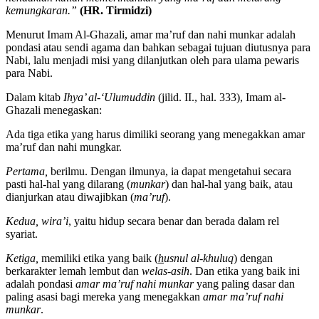
kemungkaran.”
(HR. Tirmidzi)
Menurut Imam Al-Ghazali, amar ma’ruf dan nahi munkar adalah
pondasi atau sendi agama dan bahkan sebagai tujuan diutusnya para
Nabi, lalu menjadi misi yang dilanjutkan oleh para ulama pewaris
para Nabi.
Dalam kitab
Ihya’ al-‘Ulumuddin
(jilid. II., hal. 333), Imam al-
Ghazali menegaskan:
Ada tiga etika yang harus dimiliki seorang yang menegakkan amar
ma’ruf dan nahi mungkar
.
Pertama,
berilmu. Dengan ilmunya, ia dapat mengetahui secara
pasti hal-hal yang dilarang (
munkar
) dan hal-hal yang baik, atau
dianjurkan atau diwajibkan (
ma’ruf
).
Kedua, wira’i
, yaitu hidup secara benar dan berada dalam rel
syariat.
Ketiga,
memiliki etika yang baik (
h
usnul al-khuluq
) dengan
berkarakter lemah lembut dan
welas-asih
. Dan etika yang baik ini
adalah pondasi
amar ma’ruf nahi munkar
yang paling dasar dan
paling asasi bagi mereka yang menegakkan
amar ma’ruf nahi
munkar
.