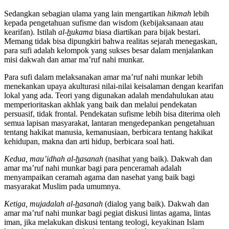
Sedangkan sebagian ulama yang lain mengartikan
hikmah
lebih
kepada pengetahuan sufisme dan wisdom (kebijaksanaan atau
kearifan). Istilah
al-
h
ukama
biasa diartikan para bijak bestari.
Memang tidak bisa dipungkiri bahwa realitas sejarah menegaskan,
para sufi adalah kelompok yang sukses besar dalam menjalankan
misi dakwah dan amar ma’ruf nahi munkar.
Para sufi dalam melaksanakan amar ma’ruf nahi munkar lebih
menekankan upaya akulturasi nilai-nilai keisalaman dengan kearifan
lokal yang ada. Teori yang digunakan adalah mendahulukan atau
memperioritaskan akhlak yang baik dan melalui pendekatan
persuasif, tidak frontal. Pendekatan sufisme lebih bisa diterima oleh
semua lapisan masyarakat, lantaran mengedepankan pengetahuan
tentang hakikat manusia, kemanusiaan, berbicara tentang hakikat
kehidupan, makna dan arti hidup, berbicara soal hati.
Kedua, mau’idhah al-
h
asanah
(nasihat yang baik). Dakwah dan
amar ma’ruf nahi munkar bagi para penceramah adalah
menyampaikan ceramah agama dan nasehat yang baik bagi
masyarakat Muslim pada umumnya.
Ketiga, mujadalah al-
h
asanah
(dialog yang baik). Dakwah dan
amar ma’ruf nahi munkar bagi pegiat diskusi lintas agama, lintas
iman, jika melakukan diskusi tentang teologi, keyakinan Islam