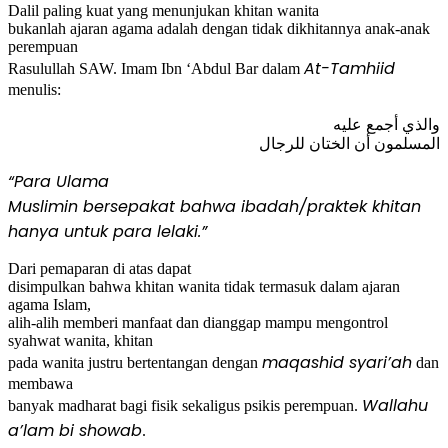
Dalil paling kuat yang menunjukan khitan wanita
bukanlah ajaran agama adalah dengan tidak dikhitannya anak-anak
perempuan
At-Tamhiid
Rasulullah SAW. Imam Ibn ‘Abdul Bar dalam
menulis:
والذي أجمع عليه
المسلمون أن الختان للرجال
“Para Ulama
Muslimin bersepakat bahwa ibadah/praktek khitan
hanya untuk para lelaki.”
Dari pemaparan di atas dapat
disimpulkan bahwa khitan wanita tidak termasuk dalam ajaran
agama Islam,
alih-alih memberi manfaat dan dianggap mampu mengontrol
syahwat wanita, khitan
maqashid syari’ah
pada wanita justru bertentangan dengan
dan
membawa
Wallahu
banyak madharat bagi fisik sekaligus psikis perempuan.
a’lam bi showab
.