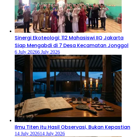
‎Sinergi Ekoteologi: 112 Mahasiswi IIQ Jakarta
Siap Mengabdi di 7 Desa Kecamatan Jonggol
6 July 2026
6 July 2026
Ilmu Titen itu Hasil Observasi, Bukan Kepastian
14 July 2026
14 July 2026