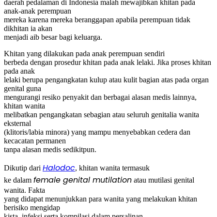
daerah pedalaman di Indonesia malah mewajibkan khitan pada
anak-anak perempuan
mereka karena mereka beranggapan apabila perempuan tidak
dikhitan ia akan
menjadi aib besar bagi keluarga.
Khitan yang dilakukan pada anak perempuan sendiri
berbeda dengan prosedur khitan pada anak lelaki. Jika proses khitan
pada anak
lelaki berupa pengangkatan kulup atau kulit bagian atas pada organ
genital guna
mengurangi resiko penyakit dan berbagai alasan medis lainnya,
khitan wanita
melibatkan pengangkatan sebagian atau seluruh genitalia wanita
eksternal
(klitoris/labia minora) yang mampu menyebabkan cedera dan
kecacatan permanen
tanpa alasan medis sedikitpun.
Halodoc
Dikutip dari
, khitan wanita termasuk
female genital mutilation
ke dalam
atau mutilasi genital
wanita. Fakta
yang didapat menunjukkan para wanita yang melakukan khitan
berisiko mengidap
kista, infeksi serta kompilasi dalam persalinan.