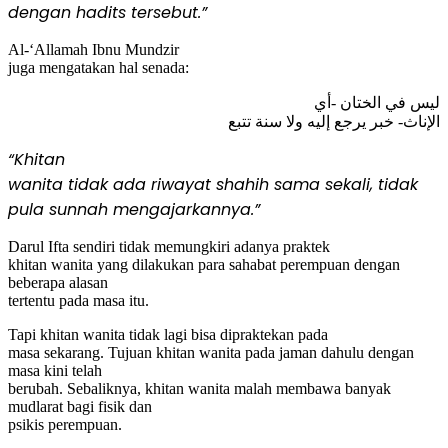
dengan hadits tersebut.”
Al-‘Allamah Ibnu Mundzir
juga mengatakan hal senada:
ليس في الختان -أي
الإناث- خبر يرجع إليه ولا سنة تتبع
“Khitan
wanita tidak ada riwayat shahih sama sekali, tidak
pula sunnah mengajarkannya.”
Darul Ifta sendiri tidak memungkiri adanya praktek
khitan wanita yang dilakukan para sahabat perempuan dengan
beberapa alasan
tertentu pada masa itu.
Tapi khitan wanita tidak lagi bisa dipraktekan pada
masa sekarang. Tujuan khitan wanita pada jaman dahulu dengan
masa kini telah
berubah. Sebaliknya, khitan wanita malah membawa banyak
mudlarat bagi fisik dan
psikis perempuan.