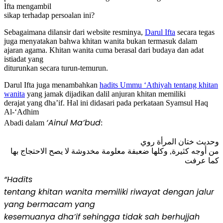
Ifta mengambil
sikap terhadap persoalan ini?
Sebagaimana dilansir dari website resminya,
Darul Ifta
secara tegas
juga menyatakan bahwa khitan wanita bukan termasuk dalam
ajaran agama. Khitan wanita cuma berasal dari budaya dan adat
istiadat yang
diturunkan secara turun-temurun.
Darul Ifta juga menambahkan
hadits Ummu ‘Athiyah tentang khitan
wanita
yang jamak dijadikan dalil anjuran khitan memiliki
derajat yang dha’if. Hal ini didasari pada perkataan Syamsul Haq
Al-‘Adhim
‘Ainul Ma’bud
Abadi dalam
:
وحديث ختان المرأة روي
من أوجه كثيرة, وكلها ضعبفة معلومة مخدوشة لا يصح الاحتجاج بها
كما عرفت
“Hadits
tentang khitan wanita memiliki riwayat dengan jalur
yang bermacam yang
kesemuanya dha’if sehingga tidak sah berhujjah