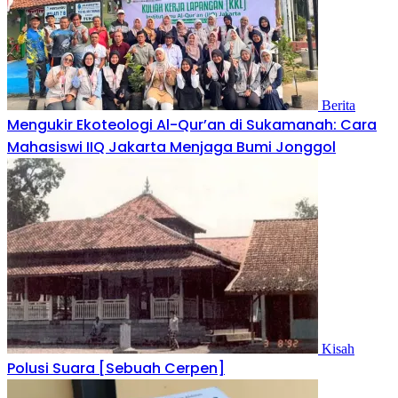
Berita
Mengukir Ekoteologi Al-Qur’an di Sukamanah: Cara
Mahasiswi IIQ Jakarta Menjaga Bumi Jonggol
Kisah
Polusi Suara [Sebuah Cerpen]