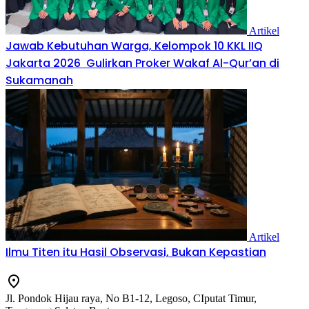
Artikel
Jawab Kebutuhan Warga, Kelompok 10 KKL IIQ
Jakarta 2026 Gulirkan Proker Wakaf Al-Qur’an di
Sukamanah
Artikel
Ilmu Titen itu Hasil Observasi, Bukan Kepastian
Jl. Pondok Hijau raya, No B1-12, Legoso, CIputat Timur,