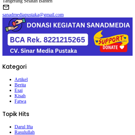
Tangerang Selatan Banten
sanadmediapustaka@gmail.com
Kategori
Artikel
Berita
Esai
Kisah
Fatwa
Topik Hits
Darul Ifta
Rasulullah