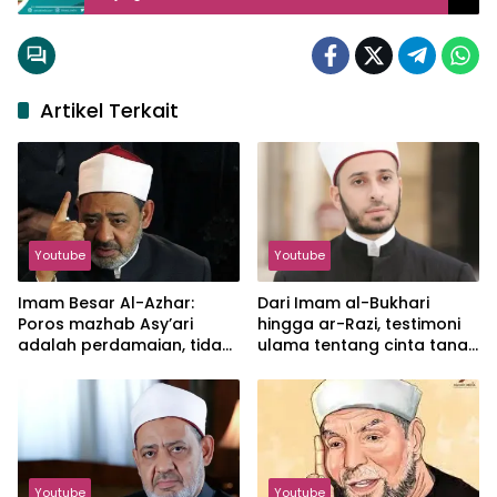
Artikel Terkait
Youtube
Youtube
Imam Besar Al-Azhar:
Dari Imam al-Bukhari
Poros mazhab Asy’ari
hingga ar-Razi, testimoni
adalah perdamaian, tidak
ulama tentang cinta tanah
mudah mengkafirkan
air
sesama muslim
Youtube
Youtube