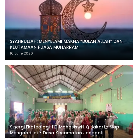
SYAHRULLAH: MENYELAMI MAKNA “BULAN ALLAH” DAN
KEUTAMAAN PUASA MUHARRAM
16 June 2026
‎Sinergi Ekoteologi: 112 Mahasiswi IIQ Jakarta Siap
Mengabdi di 7 Desa Kecamatan Jonggol