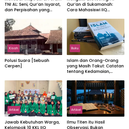
TNI AL: Seni, Qur’an Isyarat,
Qur’an di Sukamanah:
dan Perpisahan yang
Cara Mahasiswi IIQ
Hangat
Jakarta Menjaga Bumi
Jonggol
Kisah
Buku
Polusi Suara [Sebuah
Islam dan Orang-Orang
Cerpen]
yang Masih Takut: Catatan
tentang Kedamaian,
Kemajemukan, dan Negara
dalam Pemikiran Masykuri
Abdillah
Artikel
Artikel
Jawab Kebutuhan Warga,
Ilmu Titen itu Hasil
Kelompok 10 KKL IIQ
Observasi, Bukan