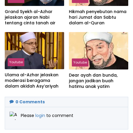
Grand Syekh al-Azhar
Hikmah penyebutan nama
jelaskan ajaran Nabi
hari Jumat dan Sabtu
tentang cinta tanah air
dalam al-Quran
Youtube
Youtube
Ulama al-Azhar jelaskan
Dear ayah dan bunda,
moderasi beragama
jangan jadikan buah
dalam akidah Asy’ariyah
hatimu anak yatim
0
Comments
Please
login
to comment