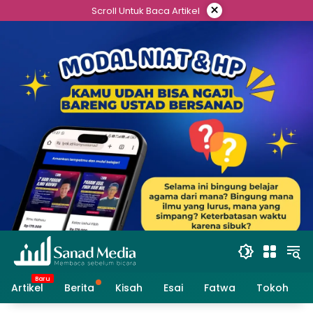
Skip
×
Scroll Untuk Baca Artikel
to
content
Artikel
Berita
Kisah
Esai
Fatwa
Tokoh