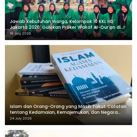
Jawab Kebutuhan Warga, Kelompok 10 KKL IIQ
Jakarta 2026 Gulirkan Proker Wakaf Al-Qur’an di
Sukamanah
16 July 2026
Islam dan Orang-Orang yang Masih Takut: Catatan
tentang Kedamaian, Kemajemukan, dan Negara
dalam Pemikiran Masykuri Abdillah
24 July 2026