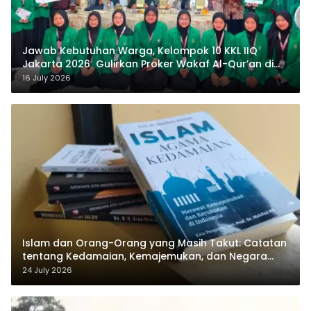
Jawab Kebutuhan Warga, Kelompok 10 KKL IIQ
Jakarta 2026 Gulirkan Proker Wakaf Al-Qur’an di
Sukamanah
16 July 2026
Islam dan Orang-Orang yang Masih Takut: Catatan
tentang Kedamaian, Kemajemukan, dan Negara
dalam Pemikiran Masykuri Abdillah
24 July 2026