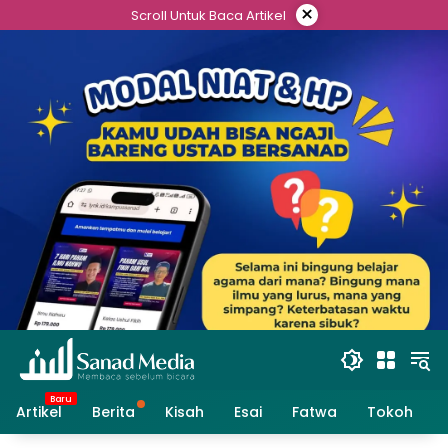
Skip
×
Scroll Untuk Baca Artikel
to
content
Artikel
Berita
Kisah
Esai
Fatwa
Tokoh