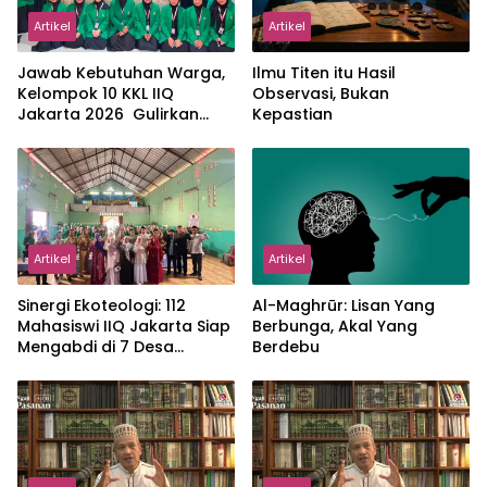
Artikel
Artikel
Jawab Kebutuhan Warga,
Ilmu Titen itu Hasil
Kelompok 10 KKL IIQ
Observasi, Bukan
Jakarta 2026 Gulirkan
Kepastian
Proker Wakaf Al-Qur’an di
Sukamanah
Artikel
Artikel
‎Sinergi Ekoteologi: 112
Al-Maghrūr: Lisan Yang
Mahasiswi IIQ Jakarta Siap
Berbunga, Akal Yang
Mengabdi di 7 Desa
Berdebu
Kecamatan Jonggol