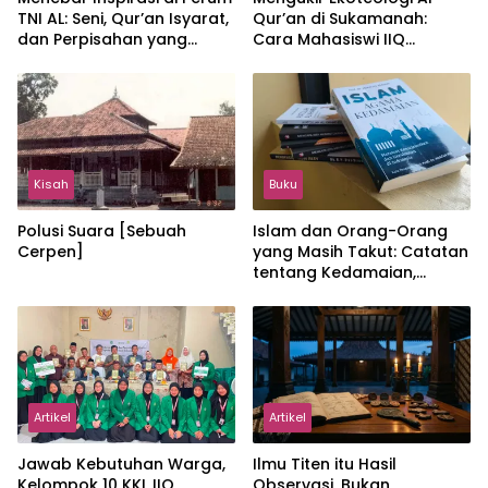
TNI AL: Seni, Qur’an Isyarat,
Qur’an di Sukamanah:
dan Perpisahan yang
Cara Mahasiswi IIQ
Hangat
Jakarta Menjaga Bumi
Jonggol
Kisah
Buku
Polusi Suara [Sebuah
Islam dan Orang-Orang
Cerpen]
yang Masih Takut: Catatan
tentang Kedamaian,
Kemajemukan, dan Negara
dalam Pemikiran Masykuri
Abdillah
Artikel
Artikel
Jawab Kebutuhan Warga,
Ilmu Titen itu Hasil
Kelompok 10 KKL IIQ
Observasi, Bukan