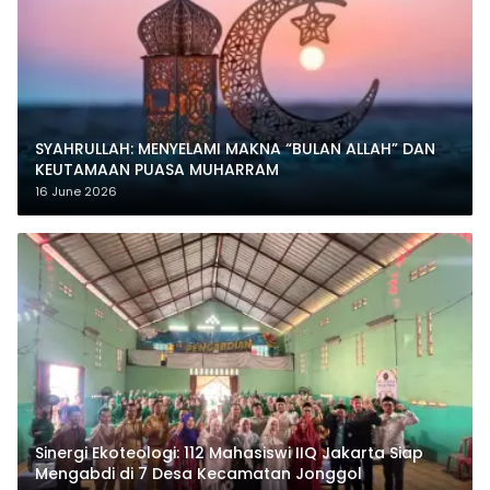
SYAHRULLAH: MENYELAMI MAKNA “BULAN ALLAH” DAN
KEUTAMAAN PUASA MUHARRAM
16 June 2026
‎Sinergi Ekoteologi: 112 Mahasiswi IIQ Jakarta Siap
Mengabdi di 7 Desa Kecamatan Jonggol