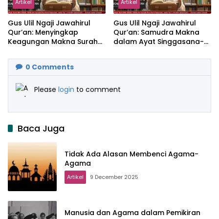
Artikel
Artikel
Gus Ulil Ngaji Jawahirul
Gus Ulil Ngaji Jawahirul
Qur’an: Menyingkap
Qur’an: Samudra Makna
Keagungan Makna Surah
dalam Ayat Singgasana-
Al-Ikhlas dan Yasin
Nya
0
Comments
Please
login
to comment
Baca Juga
Tidak Ada Alasan Membenci Agama-
Agama
Artikel
9 December 2025
Manusia dan Agama dalam Pemikiran