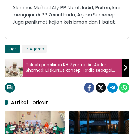
Alumnus Ma'had Aly PP Nurul Jadid, Paiton, kini
mengajar di PP Zainul Huda, Arjasa Sumenep.
Juga penikmat kajian keislaman dan filsafat.
Tags:
Agama
Telaah pemikiran KH. Syarfuddin Abdus
Shomad: Diskursus konsep Ta’dib sebagai
pendidikan santri
Artikel Terkait