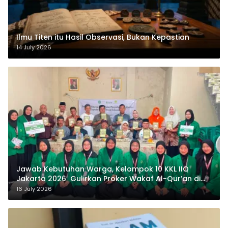
Ilmu Titen itu Hasil Observasi, Bukan Kepastian
14 July 2026
Jawab Kebutuhan Warga, Kelompok 10 KKL IIQ
Jakarta 2026 Gulirkan Proker Wakaf Al-Qur’an di
Sukamanah
16 July 2026