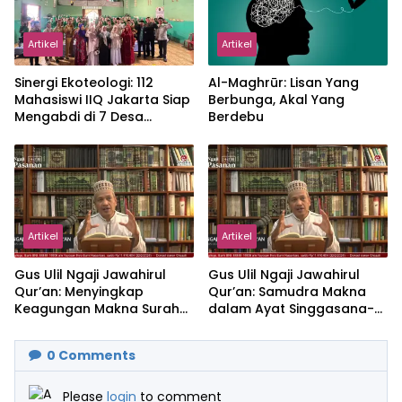
Artikel
Artikel
‎Sinergi Ekoteologi: 112
Al-Maghrūr: Lisan Yang
Mahasiswi IIQ Jakarta Siap
Berbunga, Akal Yang
Mengabdi di 7 Desa
Berdebu
Kecamatan Jonggol
Artikel
Artikel
Gus Ulil Ngaji Jawahirul
Gus Ulil Ngaji Jawahirul
Qur’an: Menyingkap
Qur’an: Samudra Makna
Keagungan Makna Surah
dalam Ayat Singgasana-
Al-Ikhlas dan Yasin
Nya
0
Comments
Please
login
to comment