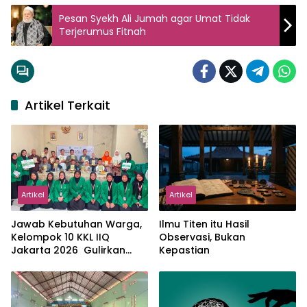
Pesan Syekh Ali Jumah agar Umat Tidak
Terjerumus Fitnah
Artikel Terkait
Artikel
Artikel
Jawab Kebutuhan Warga,
Ilmu Titen itu Hasil
Kelompok 10 KKL IIQ
Observasi, Bukan
Jakarta 2026 Gulirkan
Kepastian
Proker Wakaf Al-Qur’an di
Sukamanah