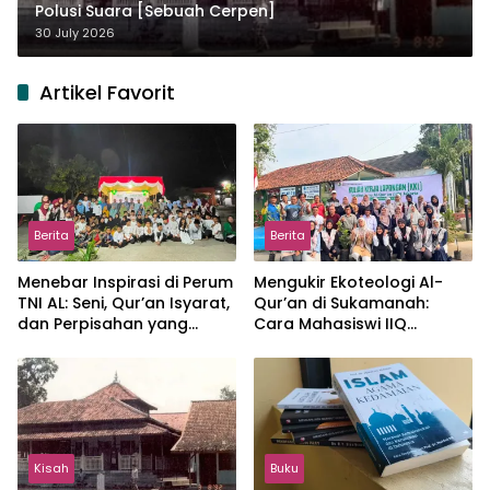
Polusi Suara [Sebuah Cerpen]
30 July 2026
Artikel Favorit
Berita
Berita
Menebar Inspirasi di Perum
Mengukir Ekoteologi Al-
TNI AL: Seni, Qur’an Isyarat,
Qur’an di Sukamanah:
dan Perpisahan yang
Cara Mahasiswi IIQ
Hangat
Jakarta Menjaga Bumi
Jonggol
Kisah
Buku