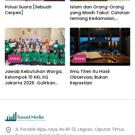
Polusi Suara [Sebuah
Islam dan Orang-Orang
Cerpen]
yang Masih Takut: Catatan
tentang Kedamaian,
Kemajemukan, dan Negara
dalam Pemikiran Masykuri
Abdillah
Artikel
Artikel
Jawab Kebutuhan Warga,
Ilmu Titen itu Hasil
Kelompok 10 KKL IIQ
Observasi, Bukan
Jakarta 2026 Gulirkan
Kepastian
Proker Wakaf Al-Qur’an di
Sukamanah
Jl. Pondok Hijau raya, No B1-12, Legoso, CIputat Timur,