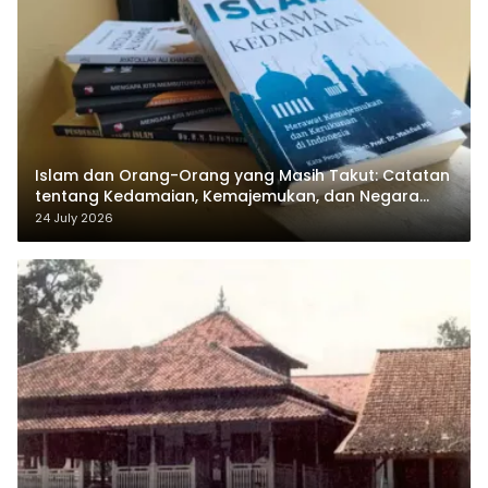
Islam dan Orang-Orang yang Masih Takut: Catatan
tentang Kedamaian, Kemajemukan, dan Negara
dalam Pemikiran Masykuri Abdillah
24 July 2026