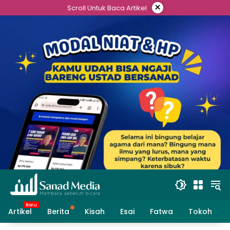
Skip
×
Scroll Untuk Baca Artikel
to
content
Artikel
Berita
Kisah
Esai
Fatwa
Tokoh