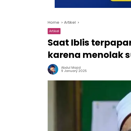
Home
Artikel
Artikel
Saat Iblis terpap
karena menolak 
Abdul Majid
9 January 2025