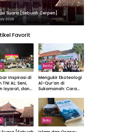
usi Suara [Sebuah Cerpen]
uly 2026
tikel Favorit
ta
Berita
ar Inspirasi di
Mengukir Ekoteologi
 TNI AL: Seni,
Al-Qur’an di
n Isyarat, dan
Sukamanah: Cara
sahan yang
Mahasiswi IIQ
at
Jakarta Menjaga
Bumi Jonggol
h
Buku