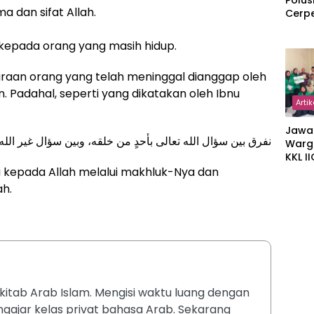
Polus
 dan sifat Allah.
Cerp
epada orang yang masih hidup.
aan orang yang telah meninggal dianggap oleh
 Padahal, seperti yang dikatakan oleh Ibnu
Artik
Jawa
نفرق بين سؤال الله تعالى بأحدٍ من خلقه، وبين سؤال غير الله
Warg
KKL I
Gulir
kepada Allah melalui makhluk-Nya dan
Wakaf
ah.
Suka
itab Arab Islam. Mengisi waktu luang dengan
ajar kelas privat bahasa Arab. Sekarang