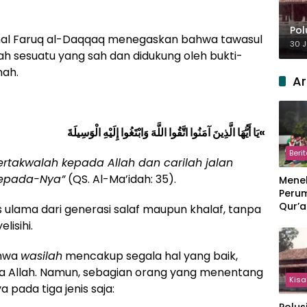
Pol
mal Faruq al-Daqqaq menegaskan bahwa tawasul
30 J
h sesuatu yang sah dan didukung oleh bukti-
nah.
Ar
يَا أَيُّهَا الَّذِينَ آمَنُوا اتَّقُوا اللَّهَ وَابْتَغُوا إِلَيْهِ الْوَسِيلَةَ
«
Beri
rtakwalah kepada Allah dan carilah jalan
kepada-Nya”
(QS. Al-Ma’idah: 35).
Meneb
Perum
Qur’a
as ulama dari generasi salaf maupun khalaf, tanpa
Perpi
isihi.
Hang
ahwa
wasilah
mencakup segala hal yang baik,
da Allah. Namun, sebagian orang yang menentang
Kisa
ada tiga jenis saja: