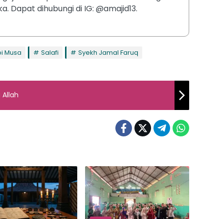
ka. Dapat dihubungi di IG: @amajid13.
i Musa
Salafi
Syekh Jamal Faruq
 Allah