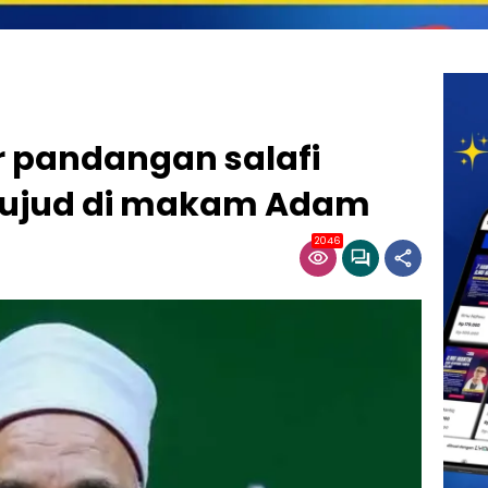
ar pandangan salafi
sujud di makam Adam
2046