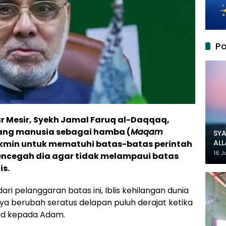
Po
r Mesir, Syekh Jamal Faruq al-Daqqaq,
ang manusia sebagai hamba (
Maqam
SYA
AL
kmin untuk mematuhi batas-batas perintah
MU
16 J
mencegah dia agar tidak melampaui batas
is.
ri pelanggaran batas ini, Iblis kehilangan dunia
nya berubah seratus delapan puluh derajat ketika
jud kepada Adam.