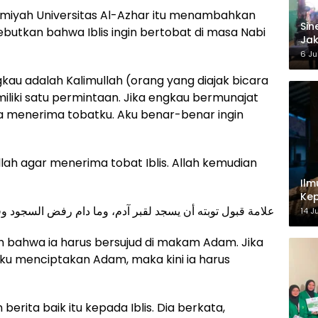
miyah Universitas Al-Azhar itu menambahkan
‎Si
utkan bahwa Iblis ingin bertobat di masa Nabi
Jak
Ke
6 Ju
gkau adalah Kalimullah (orang yang diajak bicara
iliki satu permintaan. Jika engkau bermunajat
 menerima tobatku. Aku benar-benar ingin
ah agar menerima tobat Iblis. Allah kemudian
Ilm
Kep
علامة قبول توبته أن يسجد لقبر آدم، وما دام رفض السجود و
14 J
h bahwa ia harus bersujud di makam Adam. Jika
ku menciptakan Adam, maka kini ia harus
ita baik itu kepada Iblis. Dia berkata,