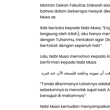
Mantan Dekan Fakultas Dakwah Isla
bahwa dalam beberapa riwayat diseb
Musa as.
Iblis berkata kepada Nabi Musa, “En
langsung oleh Allah), aku hanya mem
dengan Tuhanmu, mintakan agar Dia
bertobat dengan sepenuh hati.”
Lalu, Nabi Musa memohon kepada All
berfirman kepada Nabi Musa:
.
قت أن سويته وخلقته فليسجد الآن عند قبره
“Tanda diterimanya tobatnya adala
sebelumnya ia menolak sujud saat A
bersujud di makamnya.”
Nabi Musa kemudian menyampaikan ber