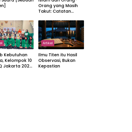
i Suara [Sebuah
Islam dan Orang-
en]
Orang yang Masih
Takut: Catatan
tentang Kedamaian,
Kemajemukan, dan
Negara dalam
Pemikiran Masykuri
Abdillah
el
Artikel
b Kebutuhan
Ilmu Titen itu Hasil
a, Kelompok 10
Observasi, Bukan
IQ Jakarta 2026
Kepastian
kan Proker
 Al-Qur’an di
manah