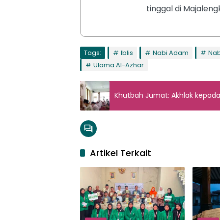
tinggal di Majaleng
Tags:
Iblis
Nabi Adam
Nab
Ulama Al-Azhar
Khutbah Jumat: Akhlak kepada
Artikel Terkait