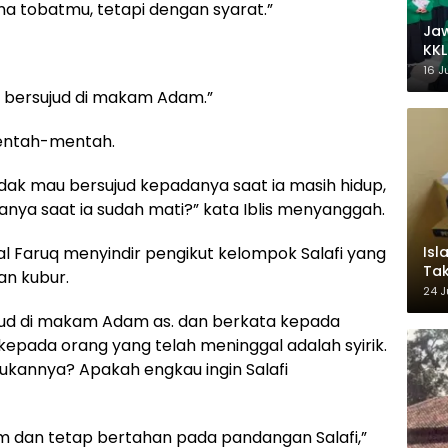
ma tobatmu, tetapi dengan syarat.”
Ja
KKL
Wak
16 J
 bersujud di makam Adam.”
mentah-mentah.
idak mau bersujud kepadanya saat ia masih hidup,
nya saat ia sudah mati?” kata Iblis menyanggah.
Isl
 Faruq menyindir pengikut kelompok Salafi yang
Tak
n kubur.
Ke
24 J
Pem
sujud di makam Adam as. dan berkata kepada
kepada orang yang telah meninggal adalah syirik.
annya? Apakah engkau ingin Salafi
m dan tetap bertahan pada pandangan Salafi,”