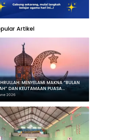
pular Artikel
HRULLAH: MENYELAMI MAKNA “BULAN
LAH” DAN KEUTAMAAN PUASA
HARRAM
une 2026