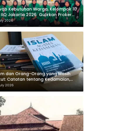
wab Kebutuhan Warga, Kelompok 10
 IIQ Jakarta 2026 Gulirkan Proker
af Al-Qur’an di Sukamanah
uly 2026
am dan Orang-Orang yang Masih
ut: Catatan tentang Kedamaian,
majemukan, dan Negara dalam
uly 2026
ikiran Masykuri Abdillah