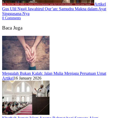
Artikel
Gus Ulil Ngaji Jawahirul Qur’an: Samudra Makna dalam Ayat
Singgasana-Nya
0
Comments
Baca Juga
Mengalah Bukan Kalah: Jalan Mulia Menjaga Persatuan Umat
Artikel
16 January 2026