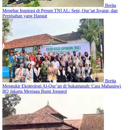
Berita
Menebar Inspirasi di Perum TNI AL: Seni, Qur’an Isyarat, dan
Perpisahan yang Hangat
Berita
Mengukir Ekoteologi Al-Qur’an di Sukamanah: Cara Mahasiswi
IIQ Jakarta Menjaga Bumi Jonggol