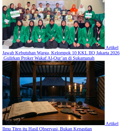
Artikel
Jawab Kebutuhan Warga, Kelompok 10 KKL IIQ Jakarta 2026
Gulirkan Proker Wakaf Al-Qur’an di Sukamanah
Artikel
Ilmu Titen itu Hasil Observasi, Bukan Kepastian