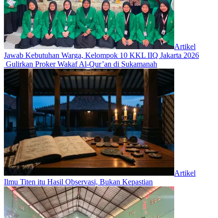
Artikel
Jawab Kebutuhan Warga, Kelompok 10 KKL IIQ Jakarta 2026
Gulirkan Proker Wakaf Al-Qur’an di Sukamanah
Artikel
Ilmu Titen itu Hasil Observasi, Bukan Kepastian