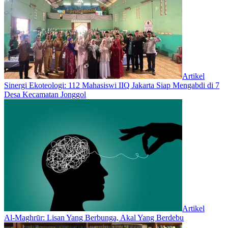
Artikel
‎Sinergi Ekoteologi: 112 Mahasiswi IIQ Jakarta Siap Mengabdi di 7
Desa Kecamatan Jonggol
Artikel
Al-Maghrūr: Lisan Yang Berbunga, Akal Yang Berdebu