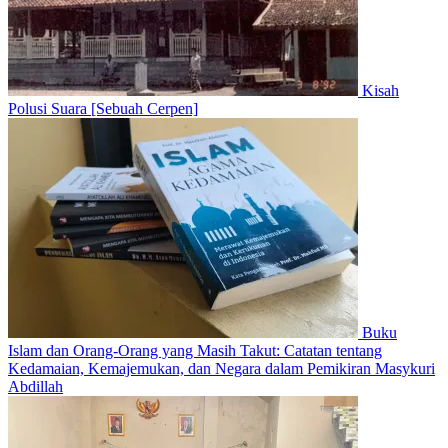
Kisah
Polusi Suara [Sebuah Cerpen]
Buku
Islam dan Orang-Orang yang Masih Takut: Catatan tentang
Kedamaian, Kemajemukan, dan Negara dalam Pemikiran Masykuri
Abdillah