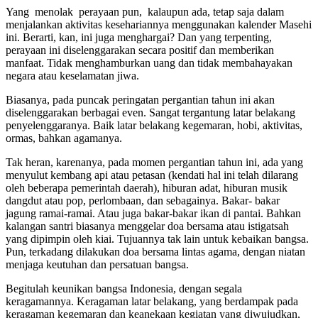
Yang menolak perayaan pun, kalaupun ada, tetap saja dalam
menjalankan aktivitas kesehariannya menggunakan kalender Masehi
ini. Berarti, kan, ini juga menghargai? Dan yang terpenting,
perayaan ini diselenggarakan secara positif dan memberikan
manfaat. Tidak menghamburkan uang dan tidak membahayakan
negara atau keselamatan jiwa.
Biasanya, pada puncak peringatan pergantian tahun ini akan
diselenggarakan berbagai even. Sangat tergantung latar belakang
penyelenggaranya. Baik latar belakang kegemaran, hobi, aktivitas,
ormas, bahkan agamanya.
Tak heran, karenanya, pada momen pergantian tahun ini, ada yang
menyulut kembang api atau petasan (kendati hal ini telah dilarang
oleh beberapa pemerintah daerah), hiburan adat, hiburan musik
dangdut atau pop, perlombaan, dan sebagainya. Bakar- bakar
jagung ramai-ramai. Atau juga bakar-bakar ikan di pantai. Bahkan
kalangan santri biasanya menggelar doa bersama atau istigatsah
yang dipimpin oleh kiai. Tujuannya tak lain untuk kebaikan bangsa.
Pun, terkadang dilakukan doa bersama lintas agama, dengan niatan
menjaga keutuhan dan persatuan bangsa.
Begitulah keunikan bangsa Indonesia, dengan segala
keragamannya. Keragaman latar belakang, yang berdampak pada
keragaman kegemaran dan keanekaan kegiatan yang diwujudkan,