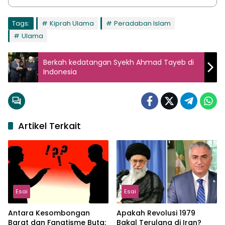
Tags:
Kiprah Ulama
Peradaban Islam
Ulama
Berkah kedatangan Syekh Ahmad Tayeb di
Indonesia
Artikel Terkait
Esai
Esai
Antara Kesombongan
Apakah Revolusi 1979
Barat dan Fanatisme Buta:
Bakal Terulang di Iran?