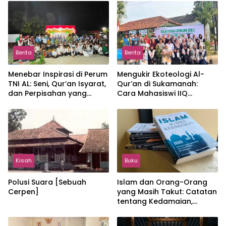
Berita
Berita
Menebar Inspirasi di Perum
Mengukir Ekoteologi Al-
TNI AL: Seni, Qur’an Isyarat,
Qur’an di Sukamanah:
dan Perpisahan yang
Cara Mahasiswi IIQ
Hangat
Jakarta Menjaga Bumi
Jonggol
Kisah
Buku
Polusi Suara [Sebuah
Islam dan Orang-Orang
Cerpen]
yang Masih Takut: Catatan
tentang Kedamaian,
Kemajemukan, dan Negara
dalam Pemikiran Masykuri