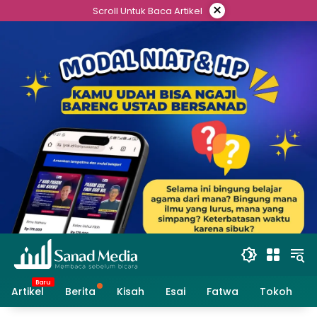
Skip
×
Scroll Untuk Baca Artikel
to
content
Artikel
Berita
Kisah
Esai
Fatwa
Tokoh