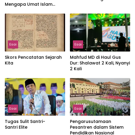
Mengapa Umat Islam
Terus Terdesak?
Esai
Esai
Skors Pencatatan Sejarah
Mahfud MD di Haul Gus
Kita
Dur: Shalawat 2 Kali, Nyanyi
2 Kali
Esai
Esai
Tugas Sulit Santri-
Pengarusutamaan
Santri Elite
Pesantren dalam Sistem
Pendidikan Nasional