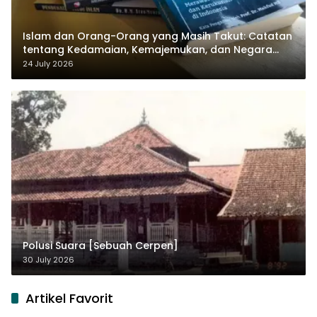
Islam dan Orang-Orang yang Masih Takut: Catatan
tentang Kedamaian, Kemajemukan, dan Negara
dalam Pemikiran Masykuri Abdillah
24 July 2026
Polusi Suara [Sebuah Cerpen]
30 July 2026
Artikel Favorit