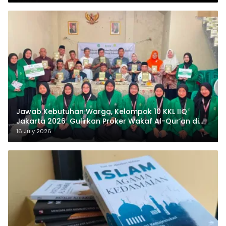
Jawab Kebutuhan Warga, Kelompok 10 KKL IIQ
Jakarta 2026 Gulirkan Proker Wakaf Al-Qur’an di
Sukamanah
16 July 2026