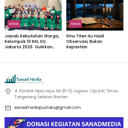
Abdillah
Artikel
Artikel
Jawab Kebutuhan Warga,
Ilmu Titen itu Hasil
Kelompok 10 KKL IIQ
Observasi, Bukan
Jakarta 2026 Gulirkan
Kepastian
Proker Wakaf Al-Qur’an di
Sukamanah
Jl. Pondok Hijau raya, No B1-12, Legoso, CIputat Timur,
Tangerang Selatan Banten
sanadmediapustaka@gmail.com