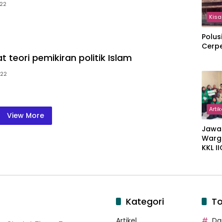
022
Kisa
Polus
Cerp
t teori pemikiran politik Islam
022
Artik
View More
Jawa
Warg
KKL I
Gulir
Wakaf
Suka
Kategori
To
Artikel
Dar