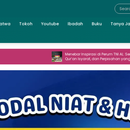
atwa
Tokoh
Youtube
Ibadah
Buku
Tanya J
Menebar Inspirasi di Perum TNI AL: Seni,
Me
Qur’an Isyarat, dan Perpisahan yang
Su
Hangat
Me