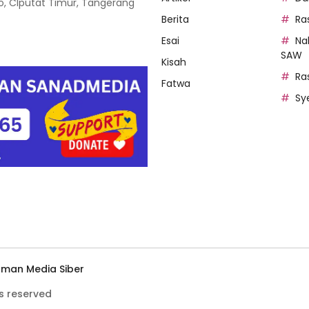
oso, CIputat Timur, Tangerang
Berita
Ra
Esai
Na
SAW
Kisah
Ra
Fatwa
Sy
man Media Siber
s reserved