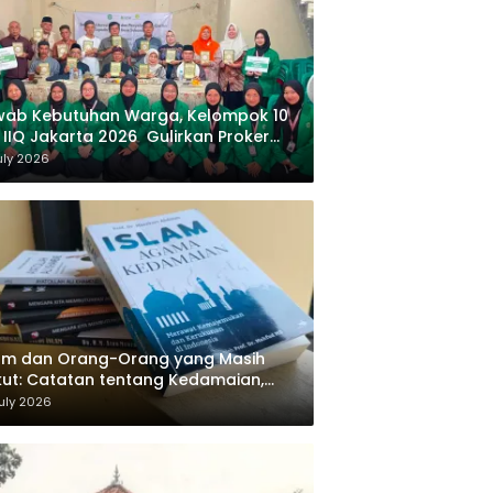
wab Kebutuhan Warga, Kelompok 10
 IIQ Jakarta 2026 Gulirkan Proker
af Al-Qur’an di Sukamanah
uly 2026
am dan Orang-Orang yang Masih
ut: Catatan tentang Kedamaian,
majemukan, dan Negara dalam
uly 2026
ikiran Masykuri Abdillah