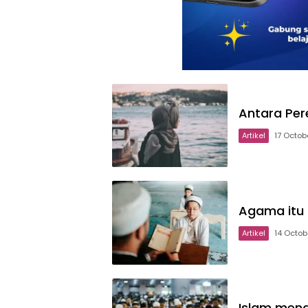
Antara Per
Artikel
17 Octob
Agama itu 
Artikel
14 Octob
Islam men