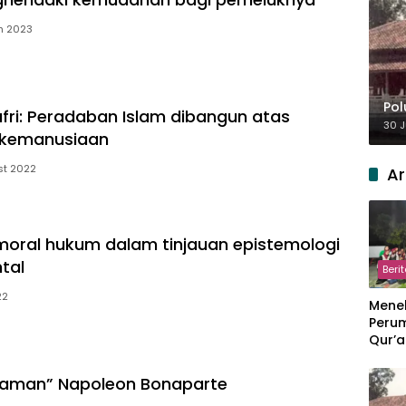
h 2023
Pol
ufri: Peradaban Islam dibangun atas
30 J
kemanusiaan
st 2022
Ar
moral hukum dalam tinjauan epistemologi
tal
Beri
22
Meneb
Perum
Qur’a
Perpi
Hang
slaman” Napoleon Bonaparte