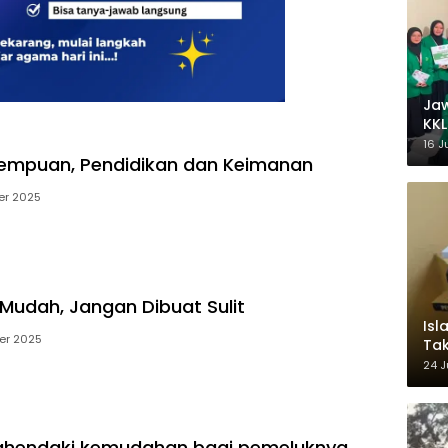
Ja
KKL
Wak
16 J
empuan, Pendidikan dan Keimanan
er 2025
Mudah, Jangan Dibuat Sulit
Isl
er 2025
Tak
Ke
24 J
Pem
ghendaki kemudahan bagi pemeluknya