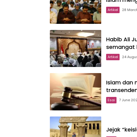
Artikel
28 Marc
Habib Ali J
semangat 
Artikel
24 Augu
Islam dan 
transenden
Esai
7 June 20
Jejak “kei