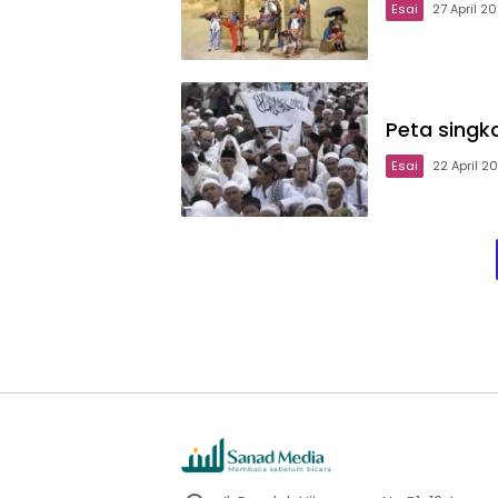
Esai
27 April 2
Peta singka
Esai
22 April 2