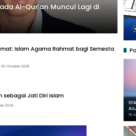
da Al-Qur’an Muncul Lagi di
umat: Islam Agama Rahmat bagi Semesta
Po
30 October 2025
sebagai Jati Diri Islam
SYA
ber 2025
AL
MU
16 J