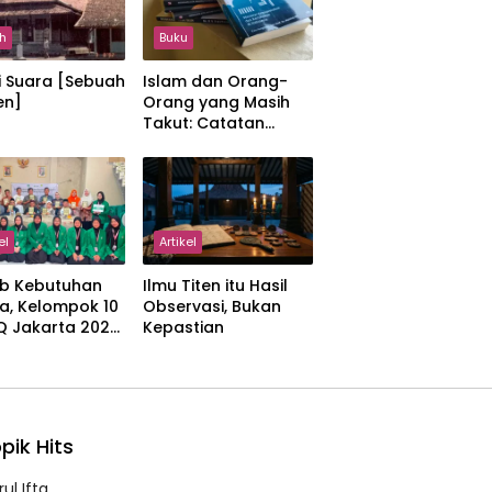
h
Buku
i Suara [Sebuah
Islam dan Orang-
en]
Orang yang Masih
Takut: Catatan
tentang Kedamaian,
Kemajemukan, dan
Negara dalam
Pemikiran Masykuri
Abdillah
el
Artikel
b Kebutuhan
Ilmu Titen itu Hasil
a, Kelompok 10
Observasi, Bukan
IQ Jakarta 2026
Kepastian
kan Proker
 Al-Qur’an di
manah
pik Hits
ul Ifta