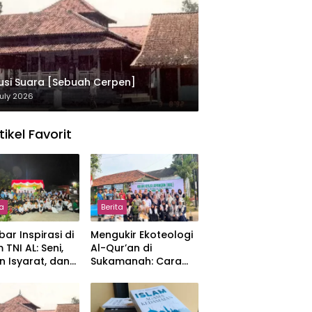
usi Suara [Sebuah Cerpen]
uly 2026
tikel Favorit
ta
Berita
ar Inspirasi di
Mengukir Ekoteologi
 TNI AL: Seni,
Al-Qur’an di
n Isyarat, dan
Sukamanah: Cara
sahan yang
Mahasiswi IIQ
at
Jakarta Menjaga
Bumi Jonggol