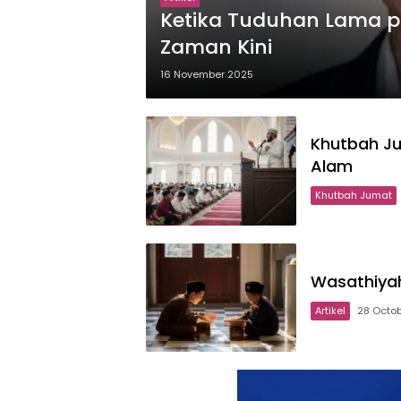
Ketika Tuduhan Lama pa
Zaman Kini
16 November 2025
Khutbah J
Alam
Khutbah Jumat
Wasathiyah 
Artikel
28 Octo