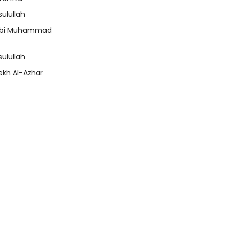
sulullah
bi Muhammad
sulullah
ekh Al-Azhar