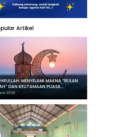
pular Artikel
HRULLAH: MENYELAMI MAKNA “BULAN
LAH” DAN KEUTAMAAN PUASA
HARRAM
une 2026