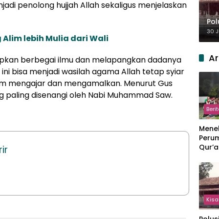
njadi penolong hujjah Allah sekaligus menjelaskan
Pol
30 J
Alim lebih Mulia dari Wali
Ar
tipkan berbegai ilmu dan melapangkan dadanya
ini bisa menjadi wasilah agama Allah tetap syiar
lam mengajar dan mengamalkan. Menurut Gus
g paling disenangi oleh
Nabi Muhammad Saw
.
Beri
Meneb
Perum
Qur’a
ir
Perpi
Hang
Kisa