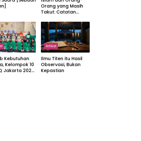
i Suara [Sebuah
Islam dan Orang-
en]
Orang yang Masih
Takut: Catatan
tentang Kedamaian,
Kemajemukan, dan
Negara dalam
Pemikiran Masykuri
Abdillah
el
Artikel
b Kebutuhan
Ilmu Titen itu Hasil
a, Kelompok 10
Observasi, Bukan
IQ Jakarta 2026
Kepastian
kan Proker
 Al-Qur’an di
manah