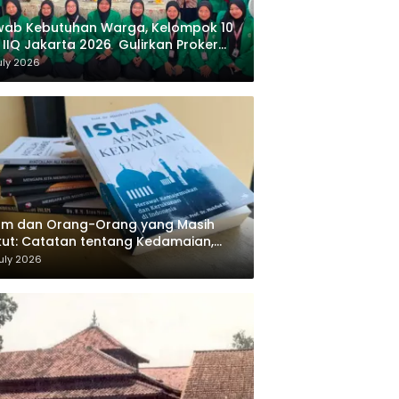
wab Kebutuhan Warga, Kelompok 10
 IIQ Jakarta 2026 Gulirkan Proker
af Al-Qur’an di Sukamanah
uly 2026
am dan Orang-Orang yang Masih
ut: Catatan tentang Kedamaian,
majemukan, dan Negara dalam
uly 2026
ikiran Masykuri Abdillah