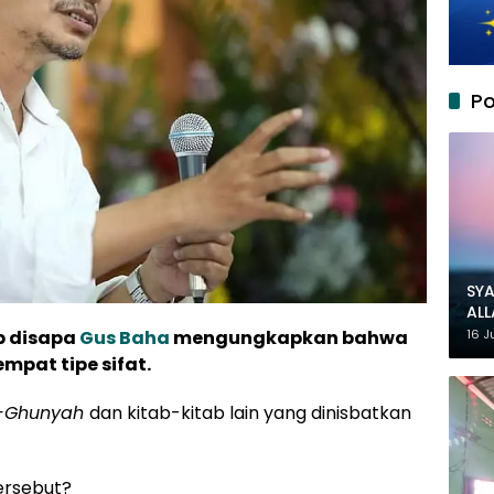
Po
SYA
AL
MU
b disapa
Gus Baha
mengungkapkan bahwa
16 J
pat tipe sifat.
l-Ghunyah
dan kitab-kitab lain yang dinisbatkan
ersebut?