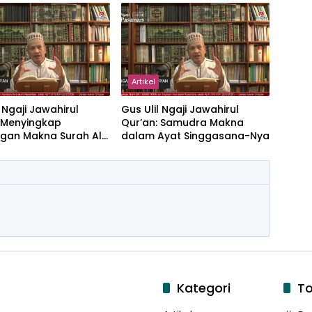
Artikel
l Ngaji Jawahirul
Gus Ulil Ngaji Jawahirul
: Menyingkap
Qur’an: Samudra Makna
gan Makna Surah Al-
dalam Ayat Singgasana-Nya
dan Yasin
Kategori
To