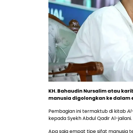
KH. Bahaudin Nursalim atau kari
manusia digolongkan ke dalam em
Pembagian ini termaktub di kitab
A
kepada Syekh Abdul Qadir Al-jailani.
Apa saja empat tipe sifat manusia t