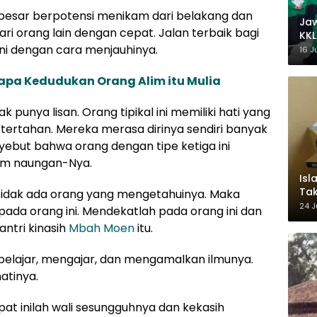
 besar berpotensi menikam dari belakang dan
Ja
i orang lain dengan cepat. Jalan terbaik bagi
KKL
i dengan cara menjauhinya.
Wak
16 J
apa Kedudukan Orang Alim itu Mulia
k punya lisan. Orang tipikal ini memiliki hati yang
alu tertahan. Mereka merasa dirinya sendiri banyak
ebut bahwa orang dengan tipe ketiga ini
lam naungan-Nya.
Isl
Tak
ar tidak ada orang yang mengetahuinya. Maka
Ke
24 J
ada orang ini. Mendekatlah pada orang ini dan
Pem
ntri kinasih
Mbah Moen
itu.
elajar, mengajar, dan mengamalkan ilmunya.
atinya.
pat inilah wali sesungguhnya dan kekasih