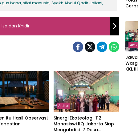
Polus
gus baha, sifat manusia, Syekh Abdul Qadir Jailani,
Cerp
 Isa dan Khidir
Artik
Jawa
Warg
KKL I
Gulir
Wakaf
Suka
Artikel
en itu Hasil Observasi,
‎Sinergi Ekoteologi: 112
Kepastian
Mahasiswi IIQ Jakarta Siap
Mengabdi di 7 Desa
Kecamatan Jonggol