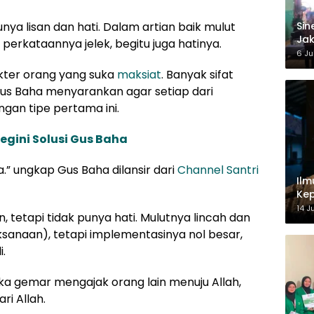
ya lisan dan hati. Dalam artian baik mulut
‎Si
Jak
perkataannya jelek, begitu juga hatinya.
Ke
6 Ju
akter orang yang suka
maksiat
. Banyak sifat
us Baha menyarankan agar setiap dari
ngan tipe pertama ini.
egini Solusi Gus Baha
” ungkap Gus Baha dilansir dari
Channel Santri
Ilm
Kep
14 J
, tetapi tidak punya hati. Mulutnya lincah dan
ksanaan), tetapi implementasinya nol besar,
.
reka gemar mengajak orang lain menuju Allah,
ri Allah.