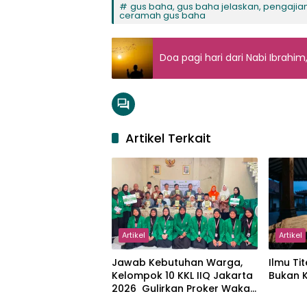
gus baha, gus baha jelaskan, pengajian 
ceramah gus baha
Doa pagi hari dari Nabi Ibrahim,
Artikel Terkait
Artikel
Artikel
Jawab Kebutuhan Warga,
Ilmu Tit
Kelompok 10 KKL IIQ Jakarta
Bukan 
2026 Gulirkan Proker Wakaf
Al-Qur’an di Sukamanah