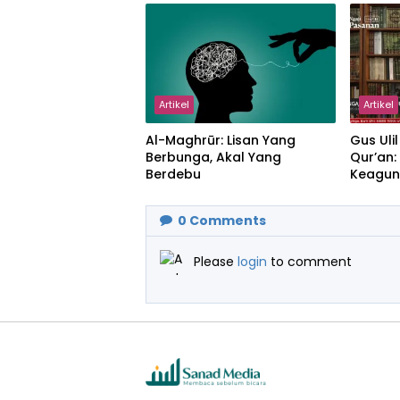
Artikel
Artikel
Al-Maghrūr: Lisan Yang
Gus Uli
Berbunga, Akal Yang
Qur’an
Berdebu
Keagun
Ikhlas 
0
Comments
Please
login
to comment