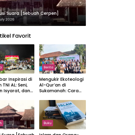
usi Suara [Sebuah Cerpen]
uly 2026
tikel Favorit
ta
Berita
ar Inspirasi di
Mengukir Ekoteologi
 TNI AL: Seni,
Al-Qur’an di
n Isyarat, dan
Sukamanah: Cara
sahan yang
Mahasiswi IIQ
at
Jakarta Menjaga
Bumi Jonggol
h
Buku