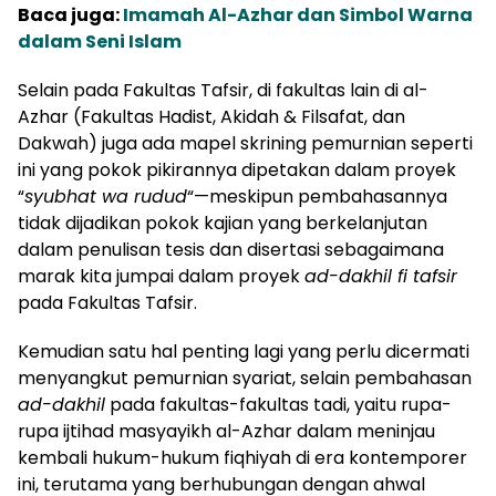
Baca juga:
Imamah Al-Azhar dan Simbol Warna
dalam Seni Islam
Selain pada Fakultas Tafsir, di fakultas lain di al-
Azhar (Fakultas Hadist, Akidah & Filsafat, dan
Dakwah) juga ada mapel skrining pemurnian seperti
ini yang pokok pikirannya dipetakan dalam proyek
“
syubhat wa rudud
“
—
meskipun pembahasannya
tidak dijadikan pokok kajian yang berkelanjutan
dalam penulisan tesis dan disertasi sebagaimana
marak kita jumpai dalam proyek
ad-dakhil fi tafsir
pada Fakultas Tafsir.
Kemudian satu hal penting lagi yang perlu dicermati
menyangkut pemurnian syariat, selain pembahasan
ad-dakhil
pada fakultas-fakultas tadi, yaitu rupa-
rupa ijtihad masyayikh al-Azhar dalam meninjau
kembali hukum-hukum fiqhiyah di era kontemporer
ini, terutama yang berhubungan dengan ahwal