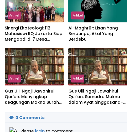
Artikel
Artikel
‎Sinergi Ekoteologi: 112
Al-Maghrūr: Lisan Yang
Mahasiswi IIQ Jakarta Siap
Berbunga, Akal Yang
Mengabdi di 7 Desa
Berdebu
Kecamatan Jonggol
Artikel
Artikel
Gus Ulil Ngaji Jawahirul
Gus Ulil Ngaji Jawahirul
Qur’an: Menyingkap
Qur’an: Samudra Makna
Keagungan Makna Surah
dalam Ayat Singgasana-
Al-Ikhlas dan Yasin
Nya
0
Comments
Please
login
to comment