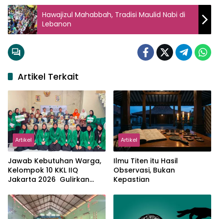
Hawajizul Mahabbah, Tradisi Maulid Nabi di
Lebanon
Artikel Terkait
Artikel
Artikel
Jawab Kebutuhan Warga,
Ilmu Titen itu Hasil
Kelompok 10 KKL IIQ
Observasi, Bukan
Jakarta 2026 Gulirkan
Kepastian
Proker Wakaf Al-Qur’an di
Sukamanah