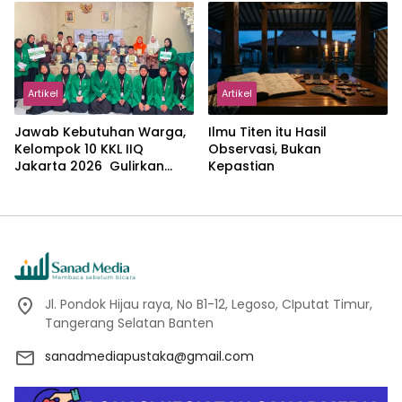
dalam Pemikiran Masykuri
Abdillah
Artikel
Artikel
Jawab Kebutuhan Warga,
Ilmu Titen itu Hasil
Kelompok 10 KKL IIQ
Observasi, Bukan
Jakarta 2026 Gulirkan
Kepastian
Proker Wakaf Al-Qur’an di
Sukamanah
Jl. Pondok Hijau raya, No B1-12, Legoso, CIputat Timur,
Tangerang Selatan Banten
sanadmediapustaka@gmail.com