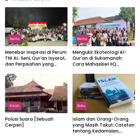
Berita
Berita
Menebar Inspirasi di Perum
Mengukir Ekoteologi Al-
TNI AL: Seni, Qur’an Isyarat,
Qur’an di Sukamanah:
dan Perpisahan yang
Cara Mahasiswi IIQ
Hangat
Jakarta Menjaga Bumi
Jonggol
Kisah
Buku
Polusi Suara [Sebuah
Islam dan Orang-Orang
Cerpen]
yang Masih Takut: Catatan
tentang Kedamaian,
Kemajemukan, dan Negara