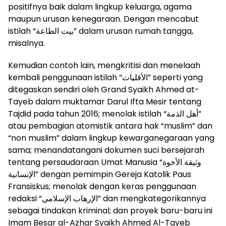
positifnya baik dalam lingkup keluarga, agama
maupun urusan kenegaraan. Dengan mencabut
istilah “
بيت الطاعة
” dalam urusan rumah tangga,
misalnya.
Kemudian contoh lain, mengkritisi dan menelaah
kembali penggunaan istilah “
الأقليات
” seperti yang
ditegaskan sendiri oleh Grand Syaikh Ahmed at-
Tayeb dalam muktamar Darul Ifta Mesir tentang
Tajdid pada tahun 2016; menolak istilah “
أهل الذمة
”
atau pembagian atomistik antara hak “muslim” dan
“non muslim” dalam lingkup kewarganegaraan yang
sama; menandatangani dokumen suci bersejarah
tentang persaudaraan Umat Manusia “
وثيقة الأخوة
الإنسانية
” dengan pemimpin Gereja Katolik Paus
Fransiskus; menolak dengan keras penggunaan
redaksi “
الإرهاب الإسلامي
” dan mengkategorikannya
sebagai tindakan kriminal; dan proyek baru-baru ini
Imam Besar al-Azhar Syaikh Ahmed Al-Tayeb