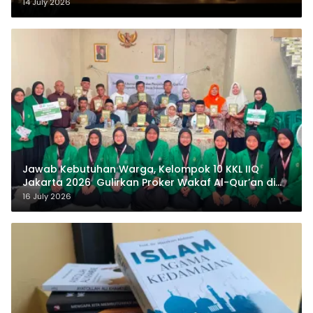
14 July 2026
Jawab Kebutuhan Warga, Kelompok 10 KKL IIQ
Jakarta 2026 Gulirkan Proker Wakaf Al-Qur’an di
Sukamanah
16 July 2026