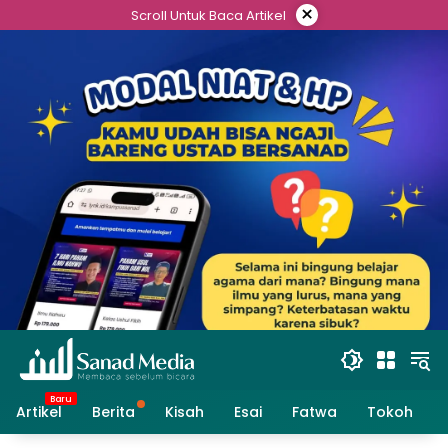
Skip
×
Scroll Untuk Baca Artikel
to
content
Artikel
Berita
Kisah
Esai
Fatwa
Tokoh