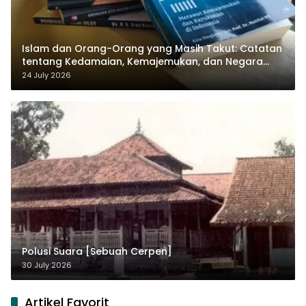
Islam dan Orang-Orang yang Masih Takut: Catatan
tentang Kedamaian, Kemajemukan, dan Negara
dalam Pemikiran Masykuri Abdillah
24 July 2026
Polusi Suara [Sebuah Cerpen]
30 July 2026
Artikel Favorit